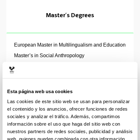
Master´s Degrees
European Master in Multilingualism and Education
Master’s in Social Anthropology
Master’s in Teacher Training
Master’s in Philosophy, Science and Values
Master’s in Social and Educational Research
Esta página web usa cookies
Master’s in Feminist and Gender Studies
Las cookies de este sitio web se usan para personalizar
Psychodidactics: Master’s in Education
el contenido y los anuncios, ofrecer funciones de redes
Psychology and Specific Didactics
sociales y analizar el tráfico. Además, compartimos
información sobre el uso que haga del sitio web con
Master’s in Philosophy for a Global World
nuestros partners de redes sociales, publicidad y análisis
web, quienes pueden combinarla con otra información