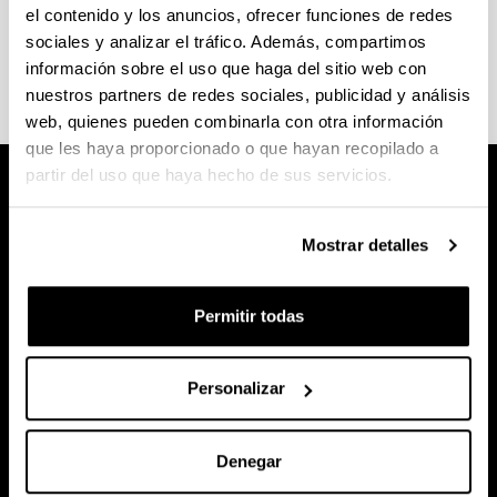
el contenido y los anuncios, ofrecer funciones de redes
(Abre una nueva ventana)
2026/2027 Academic calendar
(
PDF
, 81,58
sociales y analizar el tráfico. Además, compartimos
KB
)
información sobre el uso que haga del sitio web con
nuestros partners de redes sociales, publicidad y análisis
web, quienes pueden combinarla con otra información
que les haya proporcionado o que hayan recopilado a
partir del uso que haya hecho de sus servicios.
Mostrar detalles
Permitir todas
Personalizar
Denegar