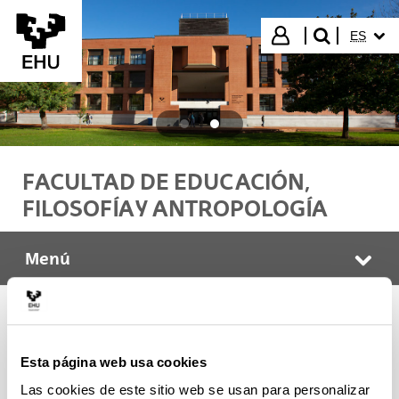
Saltar al contenido principal
IDIOMA
Iniciar sesión
ES
buscar"
FACULTAD DE EDUCACIÓN,
FILOSOFÍA Y ANTROPOLOGÍA
Menú
HEFA Faculty
Abr
2023-2024 Academic calendar
Esta página web usa cookies
Las cookies de este sitio web se usan para personalizar