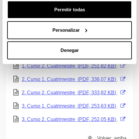
250,11
KB
)
Permitir todas
Volver
arriba
Personalizar
Grado en Educación Infantil
Denegar
(Abre una nueva ventana)
1. Curso 1. Cuatrimestre
(
PDF
, 253,42
KB
)
(Abre una nueva ventana)
1. Curso 2. Cuatrimestre
(
PDF
, 251,82
KB
)
(Abre una nueva ventana)
2. Curso 1. Cuatrimestre
(
PDF
, 336,07
KB
)
(Abre una nueva ventana)
2. Curso 2. Cuatrimestre
(
PDF
, 333,82
KB
)
(Abre una nueva ventana)
3. Curso 1. Cuatrimestre
(
PDF
, 253,63
KB
)
(Abre una nueva ventana)
3. Curso 2. Cuatrimestre
(
PDF
, 252,05
KB
)
Volver
arriba