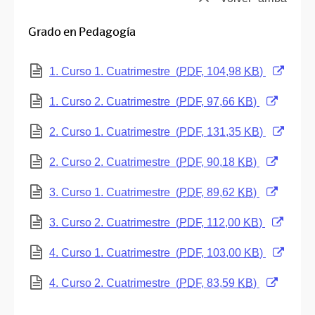
Grado en Pedagogía
(Abre una nueva ventana)
1. Curso 1. Cuatrimestre
(
PDF
, 104,98
KB
)
(Abre una nueva ventana)
1. Curso 2. Cuatrimestre
(
PDF
, 97,66
KB
)
(Abre una nueva ventana)
2. Curso 1. Cuatrimestre
(
PDF
, 131,35
KB
)
(Abre una nueva ventana)
2. Curso 2. Cuatrimestre
(
PDF
, 90,18
KB
)
(Abre una nueva ventana)
3. Curso 1. Cuatrimestre
(
PDF
, 89,62
KB
)
(Abre una nueva ventana)
3. Curso 2. Cuatrimestre
(
PDF
, 112,00
KB
)
(Abre una nueva ventana)
4. Curso 1. Cuatrimestre
(
PDF
, 103,00
KB
)
(Abre una nueva ventana)
4. Curso 2. Cuatrimestre
(
PDF
, 83,59
KB
)