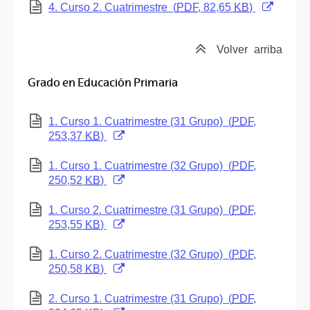
(Abre una nueva ventana)
4. Curso 2. Cuatrimestre
(
PDF
, 82,65
KB
)
Volver
arriba
Grado en Educación Primaria
(Abre una nueva ventana)
1. Curso 1. Cuatrimestre (31 Grupo)
(
PDF
,
253,37
KB
)
(Abre una nueva ventana)
1. Curso 1. Cuatrimestre (32 Grupo)
(
PDF
,
250,52
KB
)
(Abre una nueva ventana)
1. Curso 2. Cuatrimestre (31 Grupo)
(
PDF
,
253,55
KB
)
(Abre una nueva ventana)
1. Curso 2. Cuatrimestre (32 Grupo)
(
PDF
,
250,58
KB
)
(Abre una nueva ventana)
2. Curso 1. Cuatrimestre (31 Grupo)
(
PDF
,