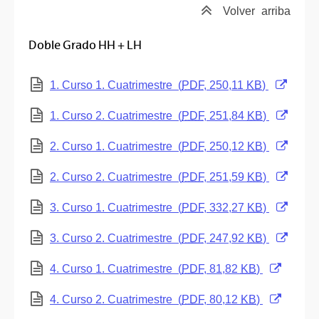
Volver
arriba
Doble Grado HH + LH
(Abre una nueva ventana)
1. Curso 1. Cuatrimestre
(
PDF
, 250,11
KB
)
(Abre una nueva ventana)
1. Curso 2. Cuatrimestre
(
PDF
, 251,84
KB
)
(Abre una nueva ventana)
2. Curso 1. Cuatrimestre
(
PDF
, 250,12
KB
)
(Abre una nueva ventana)
2. Curso 2. Cuatrimestre
(
PDF
, 251,59
KB
)
(Abre una nueva ventana)
3. Curso 1. Cuatrimestre
(
PDF
, 332,27
KB
)
(Abre una nueva ventana)
3. Curso 2. Cuatrimestre
(
PDF
, 247,92
KB
)
(Abre una nueva ventana)
4. Curso 1. Cuatrimestre
(
PDF
, 81,82
KB
)
(Abre una nueva ventana)
4. Curso 2. Cuatrimestre
(
PDF
, 80,12
KB
)