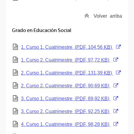
Volver
arriba
Grado en Educación Social
(Abre una nueva ventana)
1. Curso 1. Cuatrimestre
(
PDF
, 104,56
KB
)
(Abre una nueva ventana)
1. Curso 2. Cuatrimestre
(
PDF
, 97,72
KB
)
(Abre una nueva ventana)
2. Curso 1. Cuatrimestre
(
PDF
, 131,39
KB
)
(Abre una nueva ventana)
2. Curso 2. Cuatrimestre
(
PDF
, 90,69
KB
)
(Abre una nueva ventana)
3. Curso 1. Cuatrimestre
(
PDF
, 89,92
KB
)
(Abre una nueva ventana)
3. Curso 2. Cuatrimestre
(
PDF
, 92,25
KB
)
(Abre una nueva ventana)
4. Curso 1. Cuatrimestre
(
PDF
, 98,28
KB
)