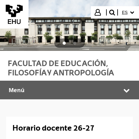
Saltar al contenido principal
IDIOMA
Iniciar sesión
ES
buscar"
FACULTAD DE EDUCACIÓN,
FILOSOFÍA Y ANTROPOLOGÍA
Menú
HEFA Faculty
Abr
Horario docente 26-27