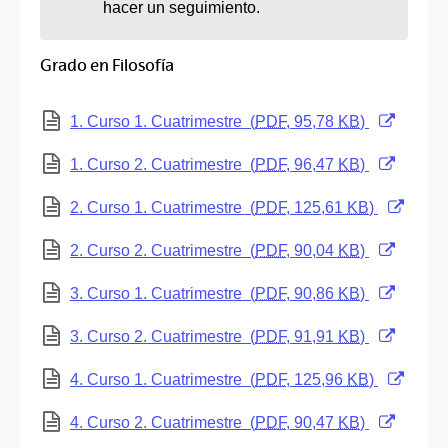
hacer un seguimiento.
Grado en Filosofía
(Abre una nueva ventana)
1. Curso 1. Cuatrimestre
(
PDF
, 95,78
KB
)
(Abre una nueva ventana)
1. Curso 2. Cuatrimestre
(
PDF
, 96,47
KB
)
(Abre una nueva ventana)
2. Curso 1. Cuatrimestre
(
PDF
, 125,61
KB
)
(Abre una nueva ventana)
2. Curso 2. Cuatrimestre
(
PDF
, 90,04
KB
)
(Abre una nueva ventana)
3. Curso 1. Cuatrimestre
(
PDF
, 90,86
KB
)
(Abre una nueva ventana)
3. Curso 2. Cuatrimestre
(
PDF
, 91,91
KB
)
(Abre una nueva ventana)
4. Curso 1. Cuatrimestre
(
PDF
, 125,96
KB
)
(Abre una nueva ventana)
4. Curso 2. Cuatrimestre
(
PDF
, 90,47
KB
)