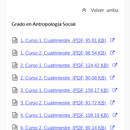
Volver
arriba
Grado en Antropología Social
(Abre una nueva ventana)
1. Curso 1. Cuatrimestre
(
PDF
, 95,81
KB
)
(Abre una nueva ventana)
1. Curso 2. Cuatrimestre
(
PDF
, 96,54
KB
)
(Abre una nueva ventana)
2. Curso 1. Cuatrimestre
(
PDF
, 124,42
KB
)
(Abre una nueva ventana)
2. Curso 2. Cuatrimestre
(
PDF
, 90,08
KB
)
(Abre una nueva ventana)
3. Curso 1. Cuatrimestre
(
PDF
, 156,17
KB
)
(Abre una nueva ventana)
3. Curso 2. Cuatrimestre
(
PDF
, 91,72
KB
)
(Abre una nueva ventana)
4. Curso 1. Cuatrimestre
(
PDF
, 108,19
KB
)
(Abre una nueva ventana)
4. Curso 2. Cuatrimestre
(
PDF
, 90,14
KB
)