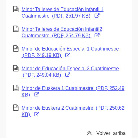
(Abre una nueva ventana)
Minor Talleres de Educación Infantil 1
Cuatrimestre
(
PDF
, 251,97
KB
)
(Abre una nueva ventana)
Minor Talleres de Educación Infantil2
Cuatrimestre
(
PDF
, 254,79
KB
)
(Abre una nueva ventana)
Minor de Educación Especial 1 Cuatrimestre
(
PDF
, 249,19
KB
)
(Abre una nueva ventana)
Minor de Educación Especial 2 Cuatrimestre
(
PDF
, 249,04
KB
)
(Abre una nueva ventana)
Minor de Euskera 1 Cuatrimestre
(
PDF
, 252,49
KB
)
(Abre una nueva ventana)
Minor de Euskera 2 Cuatrimestre
(
PDF
, 250,62
KB
)
Volver
arriba