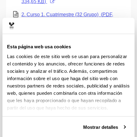
334,65
KB
)
(Abre una nueva ventana)
2. Curso 1. Cuatrimestre (32 Grupo)
(
PDF
,
252,86
KB
)
(Abre una nueva ventana)
2. Curso 2. Cuatrimestre (31 Grupo)
(
PDF
,
253,71
KB
)
Esta página web usa cookies
(Abre una nueva ventana)
2. Curso 2. Cuatrimestre (32 Grupo)
(
PDF
,
Las cookies de este sitio web se usan para personalizar
251,67
KB
)
el contenido y los anuncios, ofrecer funciones de redes
sociales y analizar el tráfico. Además, compartimos
(Abre una nueva ventana)
3. Curso 1. Cuatrimestre (31 Grupo)
(
PDF
,
información sobre el uso que haga del sitio web con
334,74
KB
)
nuestros partners de redes sociales, publicidad y análisis
(Abre una nueva ventana)
3. Curso 1. Cuatrimestre (32 Grupo)
(
PDF
,
web, quienes pueden combinarla con otra información
252,79
KB
)
que les haya proporcionado o que hayan recopilado a
partir del uso que haya hecho de sus servicios.
(Abre una nueva ventana)
3. Curso 2. Cuatrimestre (31 Grupo)
(
PDF
,
252,58
KB
)
Mostrar detalles
(Abre una nueva ventana)
3. Curso 2. Cuatrimestre (32 Grupo)
(
PDF
,