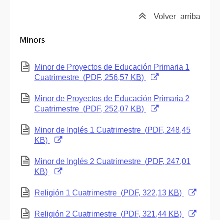
Volver
arriba
Minors
(Abre una nueva ventana)
Minor de Proyectos de Educación Primaria 1
Cuatrimestre
(
PDF
, 256,57
KB
)
(Abre una nueva ventana)
Minor de Proyectos de Educación Primaria 2
Cuatrimestre
(
PDF
, 252,07
KB
)
(Abre una nueva ventana)
Minor de Inglés 1 Cuatrimestre
(
PDF
, 248,45
KB
)
(Abre una nueva ventana)
Minor de Inglés 2 Cuatrimestre
(
PDF
, 247,01
KB
)
(Abre una nueva ventana)
Religión 1 Cuatrimestre
(
PDF
, 322,13
KB
)
(Abre una nueva ventana)
Religión 2 Cuatrimestre
(
PDF
, 321,44
KB
)