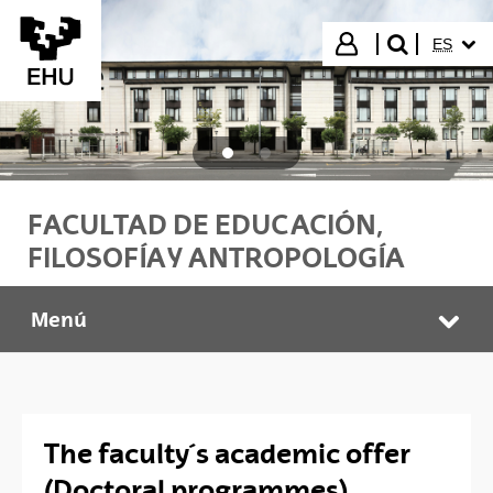
Saltar al contenido principal
IDIOMA
Iniciar sesión
ES
buscar"
FACULTAD DE EDUCACIÓN,
FILOSOFÍA Y ANTROPOLOGÍA
Menú
HEFA Faculty
Abr
The faculty´s academic offer
(Doctoral programmes)