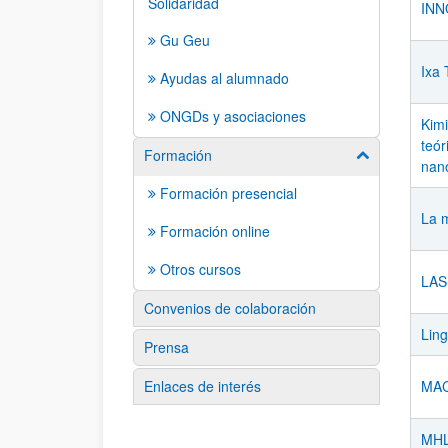
Solidaridad
INN
Gu Geu
Ixa 
Ayudas al alumnado
ONGDs y asociaciones
Kimi
teór
Formación
Mostrar/ocult
nano
Formación presencial
La m
Formación online
Otros cursos
LAS
Convenios de colaboración
Ling
Prensa
Enlaces de interés
MAC
MHLI