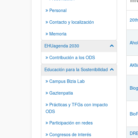
TÍT
Personal
20th
Contacto y localización
Memoria
Aho
EHUagenda 2030
Mostrar/ocult
Contribución a los ODS
AKME
Educación para la Sostenibilidad
Mostrar/ocult
Campus Bizia Lab
Bio
Gaztenpatia
Prácticas y TFGs con impacto
ODS
BioR
Participación en redes
DRE
Congresos de interés