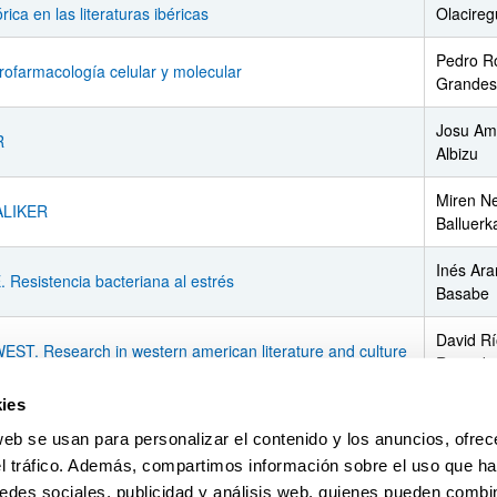
órica en las literaturas ibéricas
Olacireg
Pedro R
ofarmacología celular y molecular
Grandes
Josu Am
R
Albizu
Miren N
LIKER
Balluerk
Inés Ar
 Resistencia bacteriana al estrés
Basabe
David R
ST. Research in western american literature and culture
Raigada
ies
IMA/ITZULIK (Traducción, literatura y medios
Elizabet
ovisuales / Itzulpena, literatura eta ikus-entzunezkoak /
Mantero
web se usan para personalizar el contenido y los anuncios, ofrec
slation, literature and audiovisual media)
Agirreza
el tráfico. Además, compartimos información sobre el uso que ha
edes sociales, publicidad y análisis web, quienes pueden combin