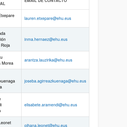
EMAIL DE CONTACTO
PAL
Etxepare
lauren.etxepare@ehu.eus
ada
ión
inma.hernaez@ehu.eus
 Rioja
zu
arantza.lauzirika@ehu.eus
a Morea
zkuenaga
joseba.agirreazkuenaga@ehu.eus
ga
e
i
elisabete.aramendi@ehu.eus
o
Leonet
oihana.leonet@ehu.eus