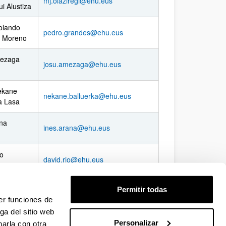
mj.olaziregi@ehu.eus
ui Alustiza
olando
pedro.grandes@ehu.eus
 Moreno
ezaga
josu.amezaga@ehu.eus
ekane
nekane.balluerka@ehu.eus
a Lasa
ana
ines.arana@ehu.eus
ío
david.rio@ehu.eus
s
e
Permitir todas
la
elizabete.manterola@ehu.eus
er funciones de
balaga
ga del sitio web
Personalizar
arla con otra