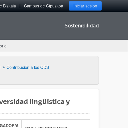
 Bizkaia
Campus de Gipuzkoa
Iniciar sesión
Sostenibilidad
orio
0
Contribución a los ODS
ersidad lingüística y
IGADOR/A