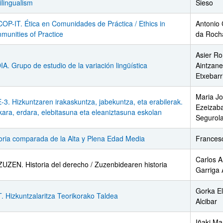
ilingualism
Sieso
ar subpáginas
OP-IT. Ética en Comunidades de Práctica / Ethics in
Antonio
unities of Practice
da Roch
Asier R
A. Grupo de estudio de la variación lingüística
Aintzane
Etxebarr
Maria J
-3. Hizkuntzaren irakaskuntza, jabekuntza, eta erabilerak.
Ezeizab
ara, erdara, elebitasuna eta eleaniztasuna eskolan
Segurol
oria comparada de la Alta y Plena Edad Media
Francesc
Carlos A
UZEN. Historia del derecho / Zuzenbidearen historia
Garriga 
ar subpáginas
Gorka El
. Hizkuntzalaritza Teorikorako Taldea
Alcibar
Iñaki Ma