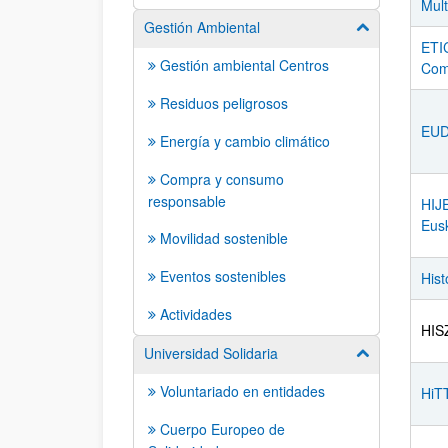
Mult
Gestión Ambiental
Mostrar/ocult
ETIC
Gestión ambiental Centros
Comm
Residuos peligrosos
EUDI
Energía y cambio climático
Compra y consumo
responsable
HIJE
Eusk
Movilidad sostenible
Eventos sostenibles
Hist
Actividades
HISZ
Universidad Solidaria
Mostrar/ocult
Voluntariado en entidades
HiTT
Cuerpo Europeo de