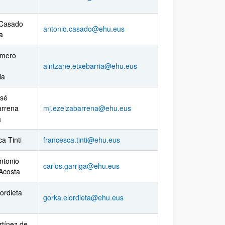
 Casado
antonio.casado@ehu.eus
a
omero
aintzane.etxebarria@ehu.eus
ia
osé
arrena
mj.ezeizabarrena@ehu.eus
a
a Tinti
francesca.tinti@ehu.eus
ntonio
carlos.garriga@ehu.eus
Acosta
ordieta
gorka.elordieta@ehu.eus
rtínez de