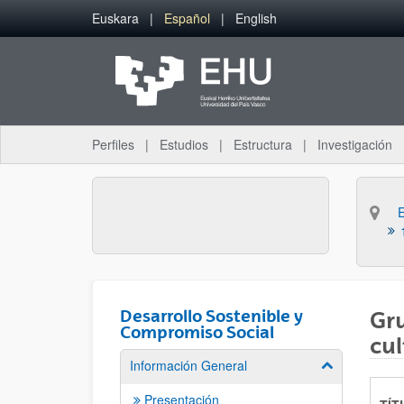
Saltar al contenido principal
Euskara
Español
English
Perfiles
Estudios
Estructura
Investigación
Desarrollo Sostenible y
Gru
Compromiso Social
cul
Información General
Mostrar/ocult
Presentación