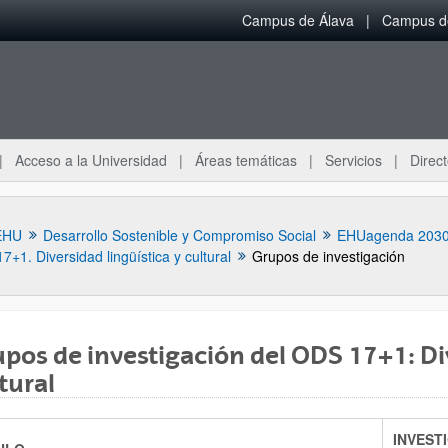
Campus de Álava
Campus de
Acceso a la Universidad
Áreas temáticas
Servicios
Direct
EHU
Desarrollo Sostenible y Compromiso Social
EHUagenda 203
17+1. Diversidad lingüística y cultural
Grupos de investigación
pos de investigación del ODS 17+1: Div
tural
ar subpáginas
INVEST