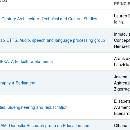
ULO
PRINCI
Lauren 
 Century Architecture. Technical and Cultural Studies
Igiñiz
Inmacul
lab-GTTS. Audio, speech and language processing group
Concepc
ar subpáginas
Hernáez
Arantza
KA. Arte, kultura eta media
Lauzirik
ar subpáginas
Joseba
graphy & Parliament
Agirrea
Zigorra
Elisabet
es. Bioengineering and resuscitation
Aramend
Ecenarr
AM. Donostia Research group on Education and
Oihana 