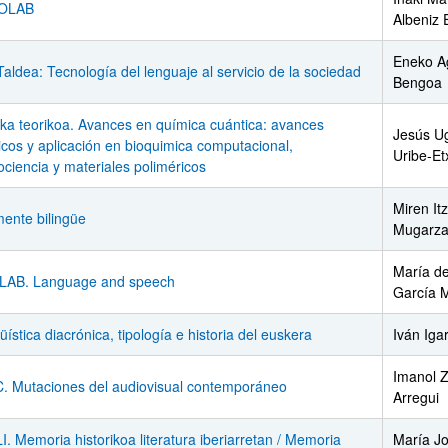
OLAB
Albeniz 
Eneko Ag
Taldea: Tecnología del lenguaje al servicio de la sociedad
Bengoa
ka teorikoa. Avances en química cuántica: avances
Jesús U
icos y aplicación en bioquimica computacional,
Uribe-Et
ar subpáginas
ciencia y materiales poliméricos
Miren It
ente bilingüe
Mugarz
María de
LAB. Language and speech
García 
üística diacrónica, tipología e historia del euskera
Iván Iga
Imanol 
. Mutaciones del audiovisual contemporáneo
Arregui
. Memoria historikoa literatura iberiarretan / Memoria
María J