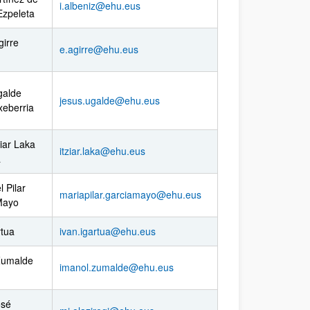
i.albeniz@ehu.eus
Ezpeleta
irre
e.agirre@ehu.eus
galde
jesus.ugalde@ehu.eus
xeberria
ziar Laka
itziar.laka@ehu.eus
a
l Pilar
mariapilar.garciamayo@ehu.eus
Mayo
rtua
ivan.igartua@ehu.eus
Zumalde
imanol.zumalde@ehu.eus
osé