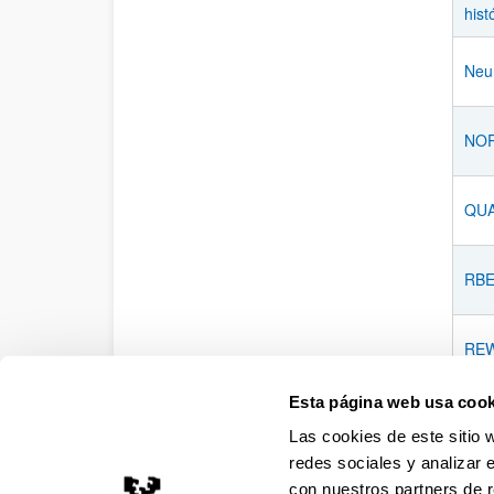
hist
Neur
NO
QUA
RBE.
REWE
Esta página web usa cook
TRAL
audi
Las cookies de este sitio 
Tran
redes sociales y analizar 
con nuestros partners de r