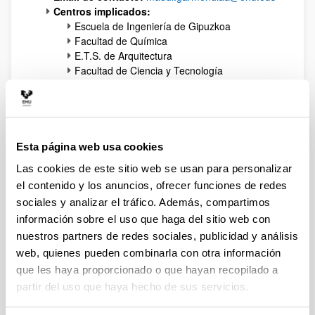
Centros implicados:
Escuela de Ingeniería de Gipuzkoa
Facultad de Química
E.T.S. de Arquitectura
Facultad de Ciencia y Tecnología
Escuela de Ingeniería de Bilbao
Edición del Programa CBL:
IV (2020/21), V
(2021/22), VI (2022/23), VII (2023/24), VIII
(2024/25), IX (2025/26)
Esta página web usa cookies
Las cookies de este sitio web se usan para personalizar
el contenido y los anuncios, ofrecer funciones de redes
Producción científica
sociales y analizar el tráfico. Además, compartimos
Lekuona-Orkaizagirre, A., et al. 2025.
Field-
información sobre el uso que haga del sitio web con
based assessment of the influence of a combined
nuestros partners de redes sociales, publicidad y análisis
SUDS system consisting of a permeable
web, quienes pueden combinarla con otra información
pavement and a stormwater tank on urban runoff
que les haya proporcionado o que hayan recopilado a
quality
.
Journal of Hydrology
, 662, 1-11.
partir del uso que haya hecho de sus servicios.
Lekuona-Orkaizagirre, A., Meaurio, M., Gredilla,
A. 2025.
Simplified vs extended in vitro methods