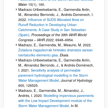
Water
15(1), 160.
Madrazo-Uribeetxebarria, E., Garmendia Antin,
M., Almandoz Berrondo, J., Andrés-Domenech, I.
2022.
Influence of SUDS Allocated Area on
Runoff Reduction in Developing Urban
Catchments: A Case Study in San Sebastian
(Spain)
.
Proceedings of the 39th IAHR World
Congress – IAHR 2022
, 6948–6954.
Madrazo, E., Garmendia, M., Meaurio, M. 2022.
Zoladura iragazkorrak hirietako drainatze sarean
txertaturiko elementu gisa
.
Ekaia
.
Madrazo-Uribeetxebarria, E., Garmendia Antín,
M., Almandoz Berrondo, J., & Andrés-Doménech,
I. 2021.
Sensitivity analysis of permeable
pavement hydrological modelling in the Storm
Water Management Model
.
Journal of Hydrology
600, 126525.
Madrazo, E., Garmendia, M., Almandoz, J.,
Andrés, I. 2020.
Modelling impervious pavements
with the Low Impact Development module of the
Storm Water Management Model
. In M.