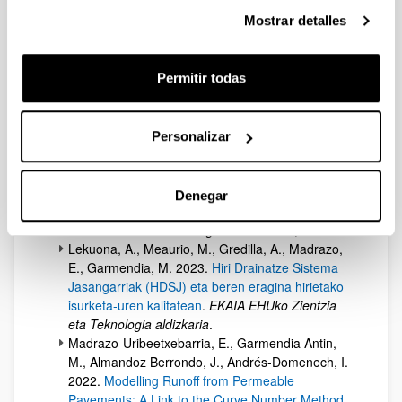
for the evaluation of bioaccessibility of metals and
Mostrar detalles
metalloids present in urban recreational soils
.
Environmental Science and Pollution Research
,
32, 5358-5370.
Lekuona-Orkaizagirre, A., Meaurio, M. et al.
Permitir todas
2024.
Evaluación del contenido de metales y
metaloides en pavimentos permeables y sus
proximidades
.
Ingeniería del Agua
, 28(2), 82-92.
Personalizar
Madrazo-Uribeetxebarria, E., Garmendia Antin,
M., Alberro Eguilegor, G., Andrés-Domenech, I.
2023.
Analysis of the hydraulic performance of
Denegar
permeable pavements on a layer-by-layer basis
.
Construction and Building Materials
387, 131587.
Lekuona, A., Meaurio, M., Gredilla, A., Madrazo,
E., Garmendia, M. 2023.
Hiri Drainatze Sistema
Jasangarriak (HDSJ) eta beren eragina hirietako
isurketa-uren kalitatean
.
EKAIA EHUko Zientzia
eta Teknologia aldizkaria
.
Madrazo-Uribeetxebarria, E., Garmendia Antin,
M., Almandoz Berrondo, J., Andrés-Domenech, I.
2022.
Modelling Runoff from Permeable
Pavements: A Link to the Curve Number Method
.