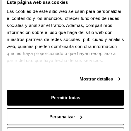
calidad
Esta página web usa cookies
Las cookies de este sitio web se usan para personalizar
el contenido y los anuncios, ofrecer funciones de redes
sociales y analizar el tráfico. Además, compartimos
información sobre el uso que haga del sitio web con
Artículos académicos del PDI de la UPV/EHU sobre
nuestros partners de redes sociales, publicidad y análisis
educación de calidad en publicaciones científicas.
web, quienes pueden combinarla con otra información
Fuente:
Web of Science (completado con Scopus)
que les haya proporcionado o que hayan recopilado a
Recopilación:
Biblioteca de la UPV/EHU
partir del uso que haya hecho de sus servicios.
(Abre una nueva ventana)
Producción científica del año 2025
(
xlsx
,
43,25
Kb
)
(Abre una nueva ventana)
Producción científica del año 2024
(
xlsx
,
Mostrar detalles
46,21
Kb
)
(Abre una nueva ventana)
Producción científica del año 2023
(
xlsx
,
42,74
Kb
)
Permitir todas
(Abre una nueva ventana)
Producción científica del año 2022
(
xlsx
,
43,60
Kb
)
(Abre una nueva ventana)
Producción científica del año 2021
(
xlsx
,
Personalizar
43,74
Kb
)
(Abre una nueva ventana)
Producción científica del año 2020
(
xlsx
,