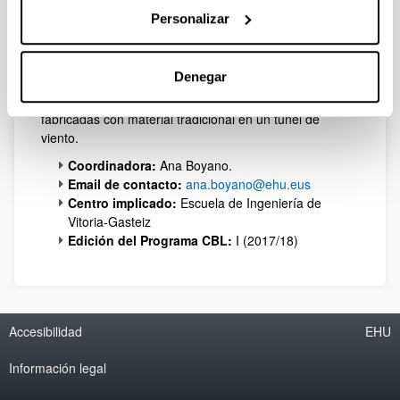
la fabricación de una pieza de plástico con el proceso
Personalizar
tradicional de inyección con el más moderno de
impresión en 3D. Además, se ha contactado con el
profesorado de otro proyecto CBL con el objetivo de
Denegar
estudiar y comparar palas de aerogeneradores
pequeños fabricadas con fibras naturales, con otras
fabricadas con material tradicional en un túnel de
viento.
Coordinadora:
Ana Boyano.
Email de contacto:
ana.boyano@ehu.eus
Centro implicado:
Escuela de Ingeniería de
Vitoria-Gasteiz
Edición del Programa CBL:
I (2017/18)
Accesibilidad
EHU
Información legal