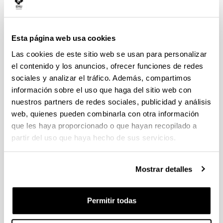
potencia, y propuestas de
materiales de construcción
alternativos
Esta página web usa cookies
Las cookies de este sitio web se usan para personalizar
el contenido y los anuncios, ofrecer funciones de redes
sociales y analizar el tráfico. Además, compartimos
información sobre el uso que haga del sitio web con
nuestros partners de redes sociales, publicidad y análisis
web, quienes pueden combinarla con otra información
que les haya proporcionado o que hayan recopilado a
partir del uso que haya hecho de sus servicios.
Mostrar detalles
Con este proyecto lo que hemos intentado es
consolidar un grupo heterogéneo y multidepartamental
de profesorado para trabajar en el ámbito de las
Permitir todas
energías renovables. En el marco de este proyecto se
ha comparado, desde el punto de vista de ciclo de vida,