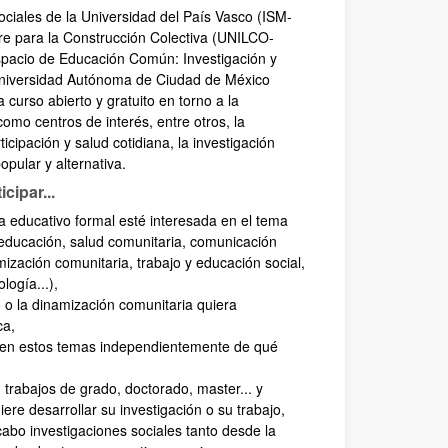
Sociales de la Universidad del País Vasco (ISM-
re para la Construcción Colectiva (UNILCO-
spacio de Educación Común: Investigación y
Universidad Autónoma de Ciudad de México
urso abierto y gratuito en torno a la
como centros de interés, entre otros, la
icipación y salud cotidiana, la investigación
pular y alternativa.
cipar...
a educativo formal esté interesada en el tema
 (educación, salud comunitaria, comunicación
mización comunitaria, trabajo y educación social,
logía...),
 o la dinamización comunitaria quiera
ca,
e en estos temas independientemente de qué
trabajos de grado, doctorado, master... y
ere desarrollar su investigación o su trabajo,
abo investigaciones sociales tanto desde la