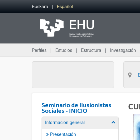
Saltar al contenido principal
Euskara
Español
Perfiles
Estudios
Estructura
Investigación
Seminario de Ilusionistas
CUR
Sociales - INICIO
Información general
Mostrar/ocult
Presentación