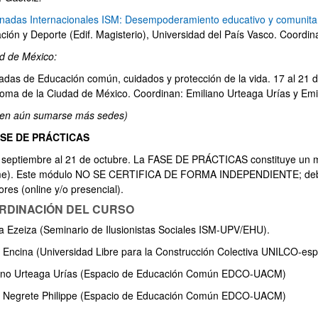
rnadas Internacionales ISM: Desempoderamiento educativo y comunita
ción y Deporte (Edif. Magisterio), Universidad del País Vasco. Coordin
d de México:
nadas de Educación común, cuidados y protección de la vida. 17 al 21 d
oma de la Ciudad de México. Coordinan: Emiliano Urteaga Urías y Emil
en aún sumarse más sedes)
FASE DE PRÁCTICAS
 septiembre al 21 de octubre. La FASE DE PRÁCTICAS constituye un 
me). Este módulo NO SE CERTIFICA DE FORMA INDEPENDIENTE; debe 
ores (online y/o presencial).
RDINACIÓN DEL CURSO
a Ezeiza (Seminario de Ilusionistas Sociales ISM-UPV/EHU).
r Encina (Universidad Libre para la Construcción Colectiva UNILCO-es
ano Urteaga Urías (Espacio de Educación Común EDCO-UACM)
a Negrete Philippe (Espacio de Educación Común EDCO-UACM)