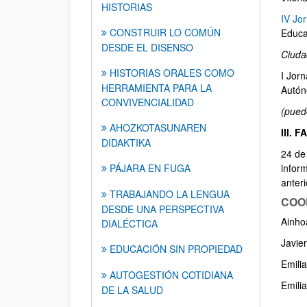
HISTORIAS
IV Jo
CONSTRUIR LO COMÚN
Educa
DESDE EL DISENSO
Ciuda
HISTORIAS ORALES COMO
I Jor
HERRAMIENTA PARA LA
Autón
CONVIVENCIALIDAD
(pued
AHOZKOTASUNAREN
III. 
DIDAKTIKA
24 de
PÁJARA EN FUGA
infor
anteri
TRABAJANDO LA LENGUA
COO
DESDE UNA PERSPECTIVA
Ainho
DIALÉCTICA
Javie
EDUCACIÓN SIN PROPIEDAD
Emili
AUTOGESTIÓN COTIDIANA
Emili
DE LA SALUD