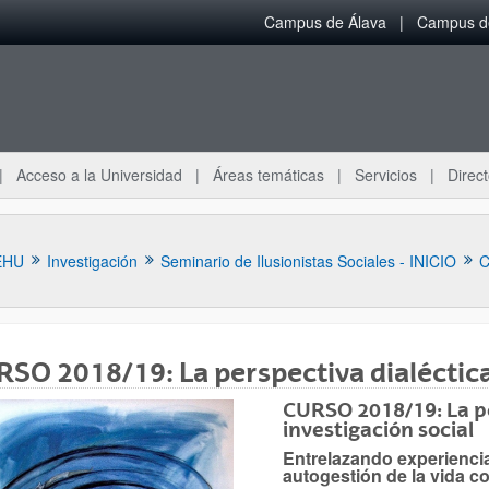
Campus de Álava
Campus de
Acceso a la Universidad
Áreas temáticas
Servicios
Direct
EHU
Investigación
Seminario de Ilusionistas Sociales - INICIO
C
SO 2018/19: La perspectiva dialéctica 
CURSO 2018/19: La pe
investigación social
ar subpáginas
Entrelazando experiencia
autogestión de la vida co