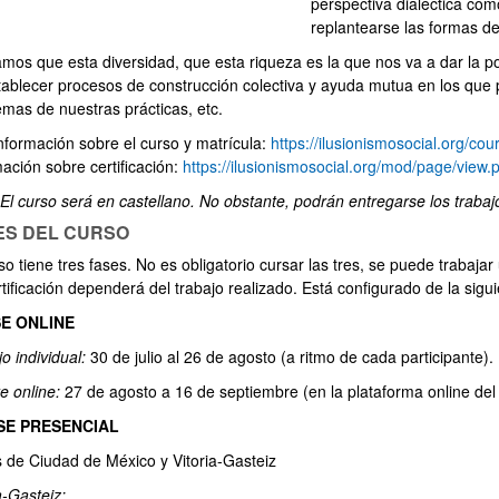
perspectiva dialéctica com
ar subpáginas
replantearse las formas de 
mos que esta diversidad, que esta riqueza es la que nos va a dar la pos
tablecer procesos de construcción colectiva y ayuda mutua en los qu
emas de nuestras prácticas, etc.
nformación sobre el curso y matrícula:
https://ilusionismosocial.org/co
ación sobre certificación:
https://ilusionismosocial.org/mod/page/view
 El curso será en castellano. No obstante, podrán entregarse los trabaj
ES DEL CURSO
ar subpáginas
so tiene tres fases. No es obligatorio cursar las tres, se puede trabaj
tificación dependerá del trabajo realizado. Está configurado de la sig
SE ONLINE
o individual:
30 de julio al 26 de agosto (a ritmo de cada participante).
ar subpáginas
e online:
27 de agosto a 16 de septiembre (en la plataforma online del 
FASE PRESENCIAL
 de Ciudad de México y Vitoria-Gasteiz
a-Gasteiz: