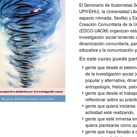
El Seminario de Ilusionistas 
UPV/EHU), la Universidad Lib
espacio nómada, Sevilla) y E
Creación Comunitaria de la 
(EDCO-UACM) organizan esta c
investigación social teniendo 
dinamización comunitaria, part
educativa y la comunicación po
ar subpáginas
En este curso puede parti
gente que desde el sistem
de la investigación social
popular y alternativa, dina
antropología, historia, psico
gente que desde el trabajo
reflexionar sobre su prácti
gente que quiera iniciars
actividad esté realizando,
gente que esté inmersa en 
quiera plantearse cómo qui
gente que haya llevado a c