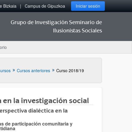
 Bizkaia
Campus de Gipuzkoa
Iniciar sesión
Grupo de Investigación Seminario de
Ilusionistas Sociales
orio
ursos
Cursos anteriores
Curso 2018/19
en la investigación social
rspectiva dialéctica en la
s de participación comunitaria y
tidiana