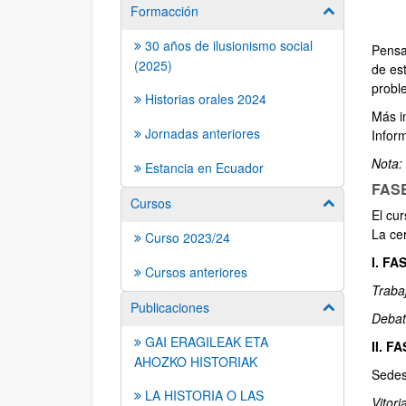
Formacción
Mostrar/ocult
30 años de ilusionismo social
Pensa
(2025)
de es
probl
Historias orales 2024
Más i
Jornadas anteriores
Inform
Nota:
Estancia en Ecuador
FAS
Cursos
Mostrar/ocult
El cur
La cer
Curso 2023/24
I. FA
Cursos anteriores
Trabaj
Publicaciones
Mostrar/ocult
Debat
GAI ERAGILEAK ETA
II. 
AHOZKO HISTORIAK
Sedes
LA HISTORIA O LAS
Vitori