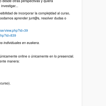
o desde otras perspectivas y quiera
investigar...
ibilidad de incorporar la complejidad al curso,
e podamos aprender junt@s, resolver dudas o
urse/view.php?id=39
.php?id=839
os individuales en euskera.
ar únicamente online o únicamente en lo presencial.
uiente manera:
curso).