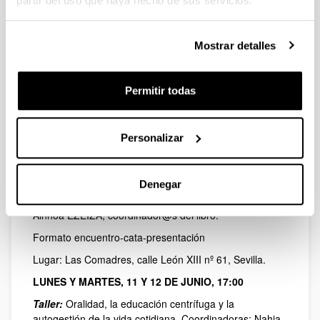
partir del uso que haya hecho de sus servicios.
Presentación:
Trabajo fruto de la colaboración entre
UNILCO-espacio nómada (Universidad Libre para la
Construcción Colectiva) y el Seminario de Ilusionistas
Mostrar detalles
Sociales (ISM-UPV/EHU), 1º semestre de 2018. Javier
Encina (coordinador de UNILCO-espacio nómada) y
Ainhoa Ezeiza (investigadora principal de ISM).
Permitir todas
Taller:
EN LO COTIDIANO DESDE LA ORALIDAD.
Desempoderamiento, educación, autonomía e
Personalizar
interdependencia
SÁBADO, 9 DE JUNIO, 12:30
Tomatá y presentación del libro AUTOGESTIÓN
Denegar
COTIDIANA DE LA SALUD, con Javier ENCINA y
Ainhoa EZEIZA, coordinador@s del libro.
Formato encuentro-cata-presentación
Lugar: Las Comadres, calle León XIII nº 61, Sevilla.
LUNES Y MARTES, 11 Y 12 DE JUNIO, 17:00
Taller:
Oralidad, la educación centrífuga y la
autogestión de la vida cotidiana. Coordinadoras: Nahia