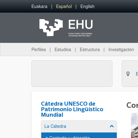
Saltar al contenido principal
Euskara
Español
English
Perfiles
Estudios
Estructura
Investigación
Cátedra UNESCO de
Co
Patrimonio Lingüístico
Mundial
La Cátedra
Mostrar/ocult
Contacto y ubicación