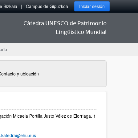
 Bizkaia
Campus de Gipuzkoa
Iniciar sesión
Cátedra UNESCO de Patrimonio
Lingüístico Mundial
orio
Contacto y ubicación
gación Micaela Portilla Justo Vélez de Elorriaga, 1
k.katedra@ehu.eus