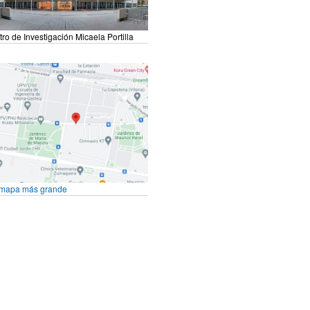
ro de Investigación Micaela Portilla
ar subpáginas
 mapa más grande