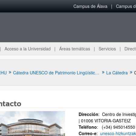
Campus de Álava
Campus de
Acceso a la Universidad
Áreas temáticas
Servicios
Direct
EHU
Cátedra UNESCO de Patrimonio Lingüístico Mundial
La Cátedra
ntacto
Dirección
: Centro de Investi
| 01006 VITORIA-GASTEIZ
ar subpáginas
Teléfono
: (+34) 945014550
Correo-e
:
unesco-hizkuntza