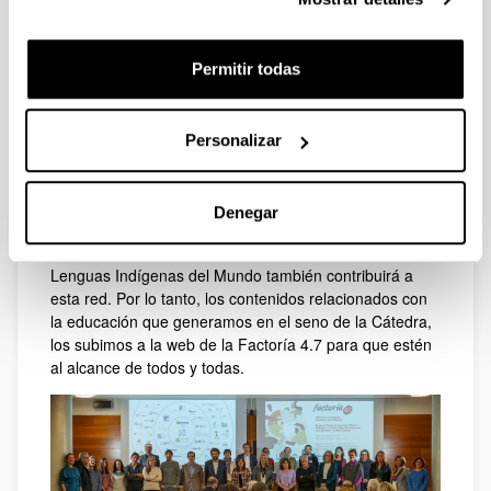
por parte del Instituto de Estudios Avanzados en
Sostenibilidad de la Universidad de las Naciones Unidas
(UNU-IAS, en inglés).
Permitir todas
El RCE Basque Country-Navarre es una red de más de
40 organizaciones relacionadas con la educación
formal, no formal e informal que, desde Euskal Herria,
Personalizar
tienen como objetivo colaborar para facilitar el
aprendizaje hacia el desarrollo sostenible formando
parte del Programa de Acción Global de la UNESCO
Denegar
#EDSpara2030
Entre estas 40 entidades, la Cátedra Unesco de
Lenguas Indígenas del Mundo también contribuirá a
esta red. Por lo tanto, los contenidos relacionados con
la educación que generamos en el seno de la Cátedra,
los subimos a la web de la Factoría 4.7 para que estén
al alcance de todos y todas.