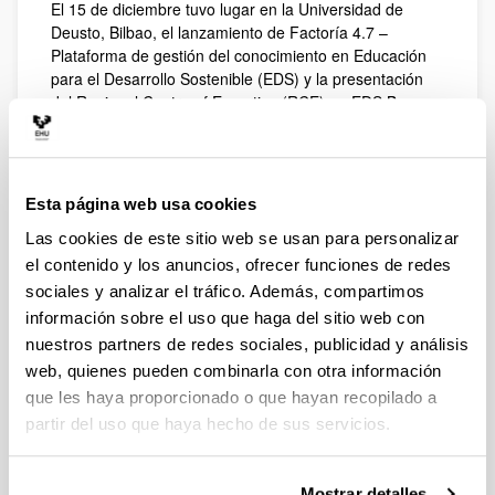
El 15 de diciembre tuvo lugar en la Universidad de
Deusto, Bilbao, el lanzamiento de Factoría 4.7 –
Plataforma de gestión del conocimiento en Educación
para el Desarrollo Sostenible (EDS) y la presentación
del Regional Centre of Expertise (RCE) en EDS Basque
Country-Navarre.
En colaboración con la Agencia Vasca de Cooperación
para el Desarrollo, UN Etxea – Asociación del País
Esta página web usa cookies
Vasco para la UNESCO, ha desarrollado Factoría 4.7 –
Plataforma Iberoamericana de Educación para el
Las cookies de este sitio web se usan para personalizar
Desarrollo Sostenible como proyecto que busca
el contenido y los anuncios, ofrecer funciones de redes
transformar la EDS en Iberoamérica desde la
sociales y analizar el tráfico. Además, compartimos
innovación y el aprendizaje compartido, facilitando que
información sobre el uso que haga del sitio web con
los y las agentes vinculados/as a la educación tomen la
EDS como eje inspirador de sus políticas, planes y
nuestros partners de redes sociales, publicidad y análisis
prácticas educativas.
web, quienes pueden combinarla con otra información
que les haya proporcionado o que hayan recopilado a
Como parte de este proyecto, UN Etxea también ha
impulsado la creación de un Centro Regional de
partir del uso que haya hecho de sus servicios.
Educación para el Desarrollo Sostenible (RCE, en sus
siglas en inglés) en Euskal Herria, con reconocimiento
Mostrar detalles