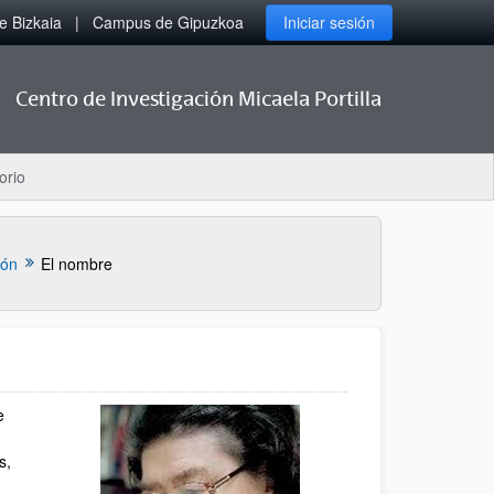
 Bizkaia
Campus de Gipuzkoa
Iniciar sesión
Centro de Investigación Micaela Portilla
orio
ión
El nombre
e
s,