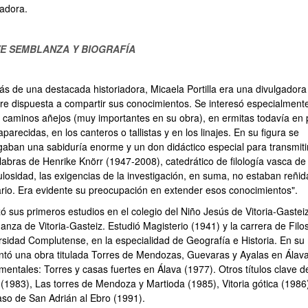
gadora.
E SEMBLANZA Y BIOGRAFÍA
s de una destacada historiadora, Micaela Portilla era una divulgadora
re dispuesta a compartir sus conocimientos. Se interesó especialment
s caminos añejos (muy importantes en su obra), en ermitas todavía en 
parecidas, en los canteros o tallistas y en los linajes. En su figura se
gaban una sabiduría enorme y un don didáctico especial para transmitir
abras de Henrike Knörr (1947-2008), catedrático de filología vasca de l
losidad, las exigencias de la investigación, en suma, no estaban reñi
ario. Era evidente su preocupación en extender esos conocimientos".
zó sus primeros estudios en el colegio del Niño Jesús de Vitoria-Gastei
nza de Vitoria-Gasteiz. Estudió Magisterio (1941) y la carrera de Filos
rsidad Complutense, en la especialidad de Geografía e Historia. En su 
ntó una obra titulada Torres de Mendozas, Guevaras y Ayalas en Álava,
mentales: Torres y casas fuertes en Álava (1977). Otros títulos clave d
 (1983), Las torres de Mendoza y Martioda (1985), Vitoria gótica (198
aso de San Adrián al Ebro (1991).