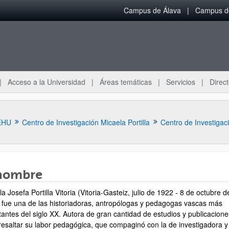
Campus de Álava
Campus de
Acceso a la Universidad
Áreas temáticas
Servicios
Direct
EHU
Centro de Investigación Micaela Portilla
Centro de Investigac
 nombre
a Josefa Portilla Vitoria (Vitoria-Gasteiz, julio de 1922 - 8 de octubre d
ar subpáginas
 fue una de las historiadoras, antropólogas y pedagogas vascas más
tantes del siglo XX. Autora de gran cantidad de estudios y publicacione
resaltar su labor pedagógica, que compaginó con la de investigadora y