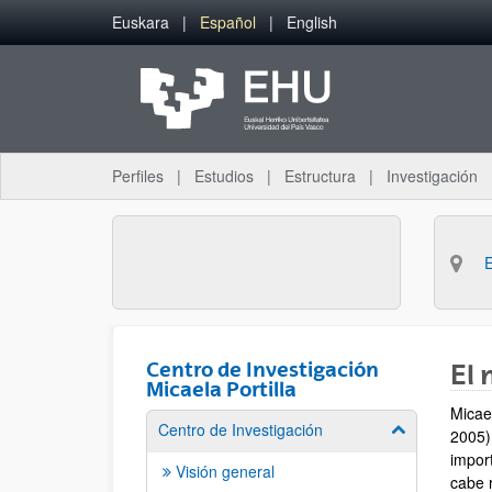
Saltar al contenido principal
Euskara
Español
English
Perfiles
Estudios
Estructura
Investigación
Centro de Investigación
El
Micaela Portilla
Micael
Centro de Investigación
Mostrar/ocult
2005)
impor
Visión general
cabe 