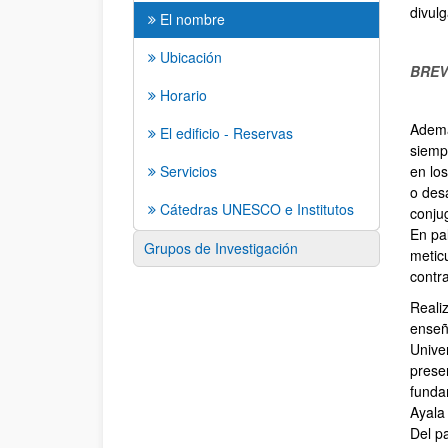
divul
El nombre
Ubicación
BREV
Horario
Ademá
El edificio - Reservas
siemp
Servicios
en lo
o desa
Cátedras UNESCO e Institutos
conju
En pal
Grupos de Investigación
meticu
contr
Reali
enseña
Unive
prese
funda
Ayala
Del p