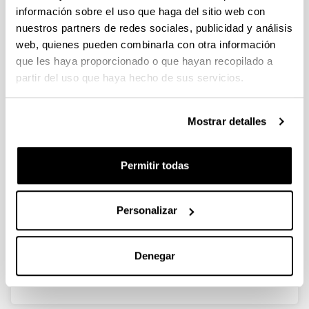
internacionales
información sobre el uso que haga del sitio web con
nuestros partners de redes sociales, publicidad y análisis
web, quienes pueden combinarla con otra información
que les haya proporcionado o que hayan recopilado a
partir del uso que haya hecho de sus servicios.
Erasmus+
Erasmus+ Movilidades Largas
Mostrar detalles
Erasmus+ Movilidades Cortas
América Latina & Otros Destinos
Permitir todas
SICUE - Beca Medrano
Personalizar
Más ayudas
Denegar