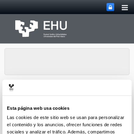
Abri
Saltar al contenido principal
me
prin
Relaciones
Abrir/cerrar m
Menú
Internacionales
Esta página web usa cookies
Las cookies de este sitio web se usan para personalizar
Ayudas económicas para
el contenido y los anuncios, ofrecer funciones de redes
estudiantes de programas
sociales y analizar el tráfico. Además, compartimos