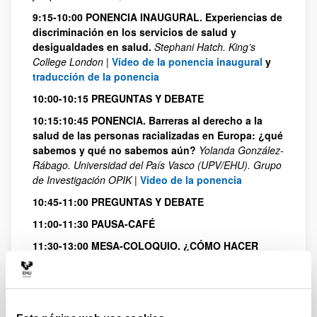
9:15-10:00 PONENCIA INAUGURAL. Experiencias de
discriminación en los servicios de salud y
desigualdades en salud.
Stephani Hatch. King’s
College London
|
Vídeo de la ponencia inaugural
y
traducción de la ponencia
10:00-10:15 PREGUNTAS Y DEBATE
10:15:10:45 PONENCIA. Barreras al derecho a la
salud de las personas racializadas en Europa: ¿qué
sabemos y qué no sabemos aún?
Yolanda González-
Rábago. Universidad del País Vasco (UPV/EHU). Grupo
de Investigación OPIK
|
Vídeo de la ponencia
10:45-11:00 PREGUNTAS Y DEBATE
11:00-11:30 PAUSA-CAFÉ
11:30-13:00 MESA-COLOQUIO. ¿CÓMO HACER
FRENTE AL RACISMO ESTRUCTURAL DESDE LA
CONSULTA?
|
Vídeo de la mesa-coloquio
El racismo institucional en las manos de
profesionales sanitarios (también de los