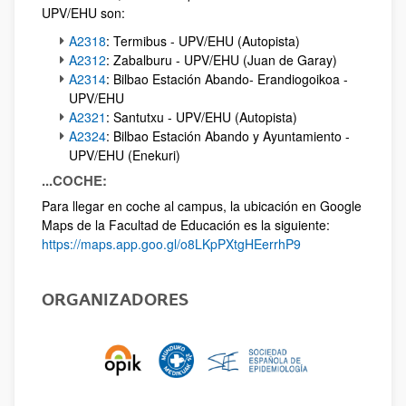
UPV/EHU son:
A2318
: Termibus - UPV/EHU (Autopista)
A2312
: Zabalburu - UPV/EHU (Juan de Garay)
A2314
: Bilbao Estación Abando- Erandiogoikoa -
UPV/EHU
A2321
: Santutxu - UPV/EHU (Autopista)
A2324
: Bilbao Estación Abando y Ayuntamiento -
UPV/EHU (Enekuri)
...COCHE:
Para llegar en coche al campus, la ubicación en Google
Maps de la Facultad de Educación es la siguiente:
https://maps.app.goo.gl/o8LKpPXtgHEerrhP9
ORGANIZADORES