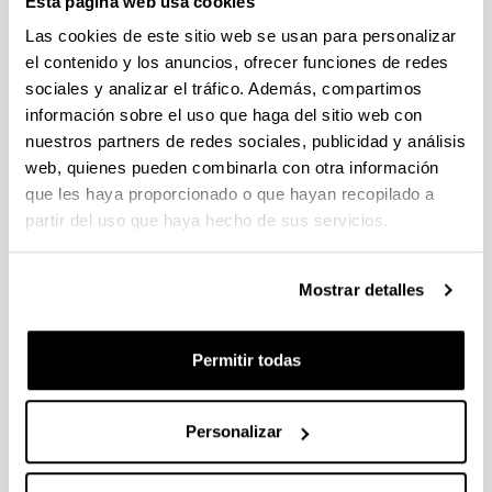
Esta página web usa cookies
racializados).
Quinndy Akeju. Enfermera en
Las cookies de este sitio web se usan para personalizar
Osakidetza – Servicio Vasco de Salud. Afrocolectiva.
el contenido y los anuncios, ofrecer funciones de redes
La atención a personas racializadas: el caso de las
sociales y analizar el tráfico. Además, compartimos
mujeres.
Najoua Guelai. Médica de familia y de
información sobre el uso que haga del sitio web con
urgencia, Hospital Sierrallana, Cantabria.
nuestros partners de redes sociales, publicidad y análisis
La consulta de atención primaria como espacio de
web, quienes pueden combinarla con otra información
escucha: retos ante los sesgos raciales.
Luis
que les haya proporcionado o que hayan recopilado a
Gimeno-Feliu. Médico de Familia y Comunidades.
Aragón
partir del uso que haya hecho de sus servicios.
Estrategias de abordaje anti-racista multidisciplinar.
Noha El-Haddad Boufares. Médica de familia y de
Mostrar detalles
urgencias. Asociación de Chicas Musulmanas de
España (ACHIME).
Modera:
Erika Valero Alzaga. Grupo de Investigación
Permitir todas
OPIK
(UPV/EHU)
13:00-13:30 PREGUNTAS Y DEBATE
Personalizar
13:30-15:00 COMIDA