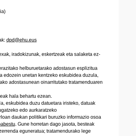
ia)
ak:
dpd@ehu.eus
xak, iradokizunak, eskertzeak eta salaketa ez-
razitako helburuetarako adostasun esplizitua
na edozein unetan kentzeko eskubidea duzula,
dako adostasunean oinarritutako tratamenduaren
geak hala behartu ezean.
a, eskubidea duzu datuetara iristeko, datuak
ugatzeko edo aurkaratzeko
oan daukan politikari buruzko informazio osoa
babestu
. Gune horretan dago jasota, besteak
zerrenda eguneratua; tratamendurako lege