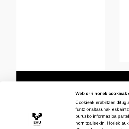
Web orri honek cookieak e
Cookieak erabiltzen ditugu
funtzionaltasunak eskaintz
buruzko informazioa partek
hornitzaileekin. Horiek au