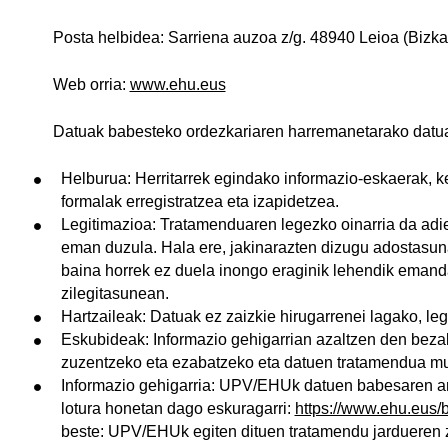
Posta helbidea: Sarriena auzoa z/g. 48940 Leioa (Bizka
Web orria:
www.ehu.eus
Datuak babesteko ordezkariaren harremanetarako datu
Helburua: Herritarrek egindako informazio-eskaerak, ke
formalak erregistratzea eta izapidetzea.
Legitimazioa: Tratamenduaren legezko oinarria da adie
eman duzula. Hala ere, jakinarazten dizugu adostasu
baina horrek ez duela inongo eraginik lehendik eman
zilegitasunean.
Hartzaileak: Datuak ez zaizkie hirugarrenei lagako, le
Eskubideak: Informazio gehigarrian azaltzen den bezal
zuzentzeko eta ezabatzeko eta datuen tratamendua m
Informazio gehigarria: UPV/EHUk datuen babesaren arl
lotura honetan dago eskuragarri:
https://www.ehu.eus/
beste: UPV/EHUk egiten dituen tratamendu jardueren 