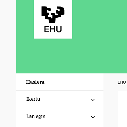
Eduki nagusira joan
Hasiera
EHU
Erakutsi/izku
Ikertu
Erakutsi/izku
Lan egin