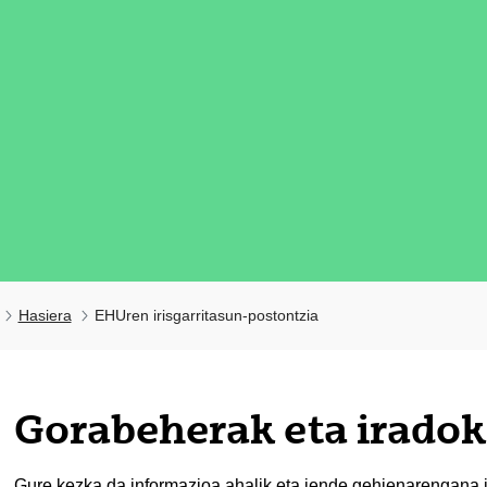
Hasiera
EHUren irisgarritasun-postontzia
tatu azpiorriak
Gorabeherak eta irado
tatu azpiorriak
Gure kezka da informazioa ahalik eta jende gehienarengana i