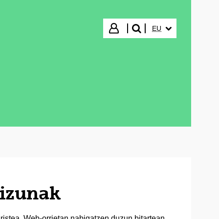
HIZKUNTZA HAUTA
Hasi saioa
EU
bilatu"
kizunak
ristea. Web-orrietan nabigatzen duzun bitartean