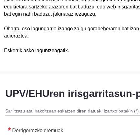
tatu azpiorriak
edukietara sartzeko arazoren bat baduzu, edo web-irisgarri
bat egin nahi baduzu, jakinaraz iezaguzu.
tatu azpiorriak
Oharra: oso lagungarria izango zaigu gorabeheraren bat izan
adieraztea.
tatu azpiorriak
Eskerrik asko laguntzeagatik.
UPV/EHUren irisgarritasun-
Sar itzazu atal bakoitzean eskatzen diren datuak. Izartxo batekin (
Derrigorrezko eremuak