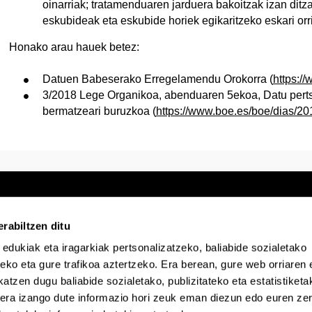
oinarriak; tratamenduaren jarduera bakoitzak izan ditz
eskubideak eta eskubide horiek egikaritzeko eskari orr
Honako arau hauek betez:
Datuen Babeserako Erregelamendu Orokorra (
https:/
3/2018 Lege Organikoa, abenduaren 5ekoa, Datu pertso
bermatzeari buruzkoa (
https://www.boe.es/boe/dias/2
rabiltzen ditu
 edukiak eta iragarkiak pertsonalizatzeko, baliabide sozialetako
Egoitza elektronikoa
Irisgarritasuna
Lege
eko eta gure trafikoa aztertzeko. Era berean, gure web orriaren e
atzen dugu baliabide sozialetako, publizitateko eta estatistiketa
kera izango dute informazio hori zeuk eman diezun edo euren zerb
EHU Tiktok-en
EHU Bluesky-n
EHU Fa