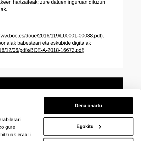
akeen hartzaileak; zure datuen inguruan dituzun
iak.
/www.boe.es/doue/2016/119/L00001-00088.pdf
).
nalak babesteari eta eskubide digitalak
018/12/06/pdfs/BOE-A-2018-16673.pdf
).
Dena onartu
 oharra
Mapa
Laguntza
Kontaktua
rabilerari
Egokitu
ko gure
itzuak erabili
cebook-en
EHU Linkedin-en
EHU Instagram-en
EHU Youtube-en
EHU Vimeo-en
EHU Flickr-en