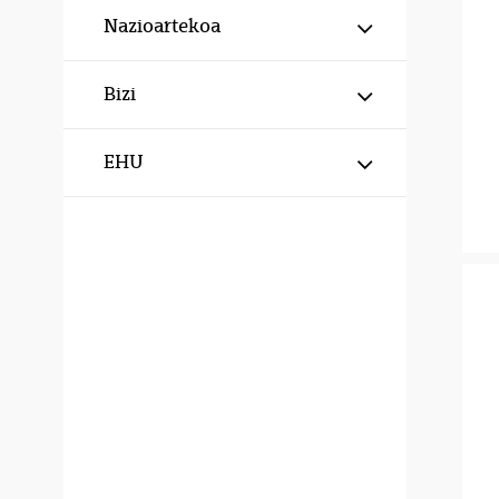
Erakutsi/izku
Nazioartekoa
Erakutsi/izku
Bizi
Erakutsi/izku
EHU