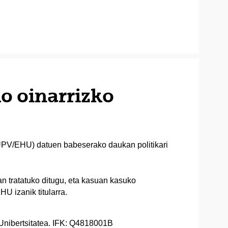
o oinarrizko
(UPV/EHU) datuen babeserako daukan politikari
 tratatuko ditugu, eta kasuan kasuko
 izanik titularra.
 Unibertsitatea. IFK: Q4818001B