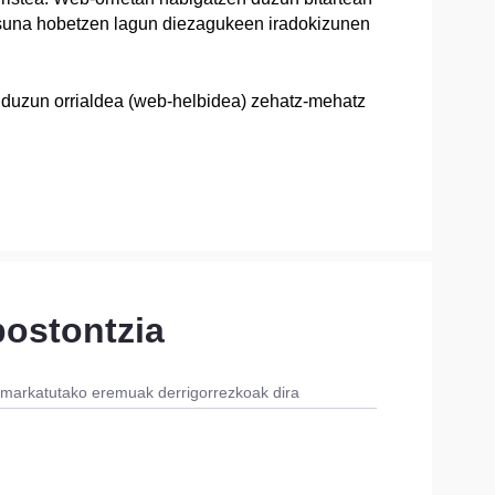
tasuna hobetzen lagun diezagukeen iradokizunen
 duzun orrialdea (web-helbidea) zehatz-mehatz
postontzia
*) markatutako eremuak derrigorrezkoak dira