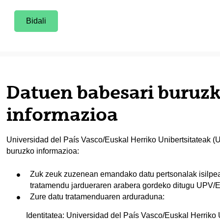
Bidali
Datuen babesari buruzk
informazioa
Universidad del País Vasco/Euskal Herriko Unibertsitateak 
buruzko informazioa:
Zuk zeuk zuzenean emandako datu pertsonalak isilpean
tratamendu jardueraren arabera gordeko ditugu UPV/EHU
Zure datu tratamenduaren arduraduna:
Identitatea: Universidad del País Vasco/Euskal Herriko