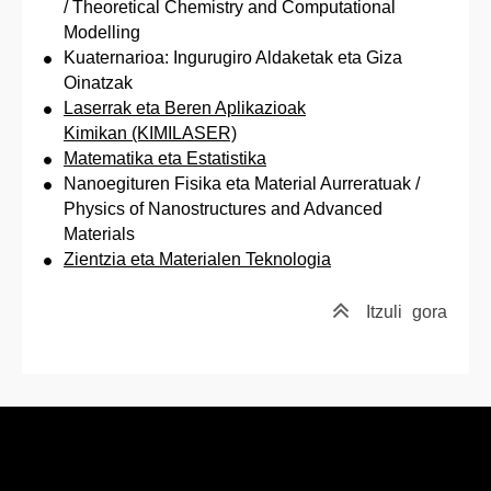
/ Theoretical Chemistry and Computational
Modelling
Kuaternarioa: Ingurugiro Aldaketak eta Giza
Oinatzak
Laserrak eta Beren Aplikazioak
Kimikan (KIMILASER)
Matematika eta Estatistika
Nanoegituren Fisika eta Material Aurreratuak /
Physics of Nanostructures and Advanced
Materials
Zientzia eta Materialen Teknologia
Itzuli
gora