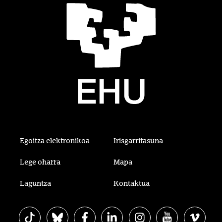
Egoitza elektronikoa
Irisgarritasuna
Lege oharra
Mapa
Laguntza
Kontaktua