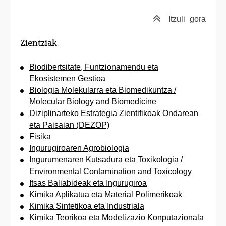
Itzuli
gora
Zientziak
Biodibertsitate, Funtzionamendu eta
Ekosistemen Gestioa
Biologia Molekularra eta Biomedikuntza /
Molecular Biology and Biomedicine
Diziplinarteko Estrategia Zientifikoak Ondarean
eta Paisaian (DEZOP)
Fisika
Ingurugiroaren Agrobiologia
Ingurumenaren Kutsadura eta Toxikologia /
Environmental Contamination and Toxicology
Itsas Baliabideak eta Ingurugiroa
Kimika Aplikatua eta Material Polimerikoak
Kimika Sintetikoa eta Industriala
Kimika Teorikoa eta Modelizazio Konputazionala