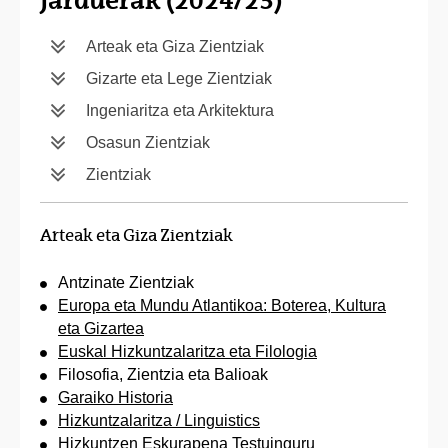
jarduerak (2024/25)
Arteak eta Giza Zientziak
Gizarte eta Lege Zientziak
Ingeniaritza eta Arkitektura
Osasun Zientziak
Zientziak
Arteak eta Giza Zientziak
Antzinate Zientziak
Europa eta Mundu Atlantikoa: Boterea, Kultura
eta Gizartea
Euskal Hizkuntzalaritza eta Filologia
Filosofia, Zientzia eta Balioak
Garaiko Historia
Hizkuntzalaritza / Linguistics
Hizkuntzen Eskurapena Testuinguru