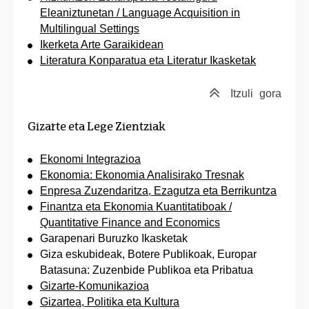
Eleaniztunetan / Language Acquisition in
Multilingual Settings
Ikerketa Arte Garaikidean
Literatura Konparatua eta Literatur Ikasketak
Itzuli
gora
Gizarte eta Lege Zientziak
Ekonomi Integrazioa
Ekonomia: Ekonomia Analisirako Tresnak
Enpresa Zuzendaritza, Ezagutza eta Berrikuntza
Finantza eta Ekonomia Kuantitatiboak /
Quantitative Finance and Economics
Garapenari Buruzko Ikasketak
Giza eskubideak, Botere Publikoak, Europar
Batasuna: Zuzenbide Publikoa eta Pribatua
Gizarte-Komunikazioa
Gizartea, Politika eta Kultura