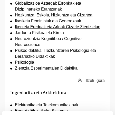
Globalizazioa Aztergai: Erronkak eta
Diziplinarteko Erantzunak
Hezkuntza: Eskola, Hizkuntza eta Gizartea
Ikasketa Feministak eta Generokoak
Ikerketa Ereduak eta Arloak Gizarte Zientzietan
Jarduera Fisikoa eta Kirola
Neurozientzia Kognitiboa / Cognitive
Neuroscience
Psikodidaktika: Hezkuntzaren Psikologia eta
Berariazko Didaktikak
Psikologia
Zientzia Esperimentalen Didaktika
Itzuli
gora
Ingeniaritza eta Arkitektura
Elektronika eta Telekomunikazioak
Energia Elektrikoko Sistemak