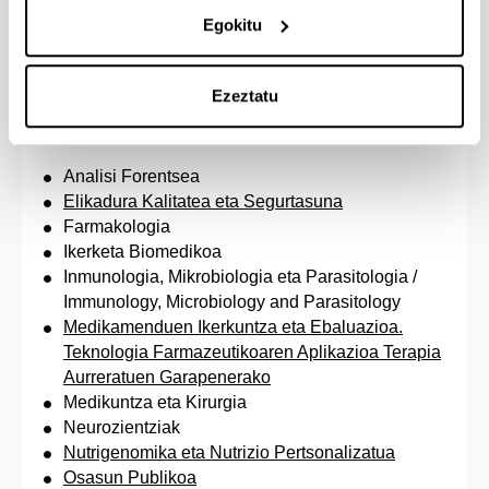
Information and Communication Technologies
Egokitu
Itzuli
gora
Ezeztatu
Osasun Zientziak
Analisi Forentsea
Elikadura Kalitatea eta Segurtasuna
Farmakologia
Ikerketa Biomedikoa
Inmunologia, Mikrobiologia eta Parasitologia /
Immunology, Microbiology and Parasitology
Medikamenduen Ikerkuntza eta Ebaluazioa.
Teknologia Farmazeutikoaren Aplikazioa Terapia
Aurreratuen Garapenerako
Medikuntza eta Kirurgia
Neurozientziak
Nutrigenomika eta Nutrizio Pertsonalizatua
Osasun Publikoa