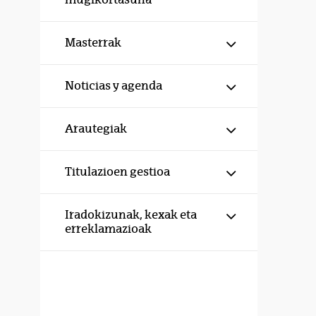
Erakutsi/izku
Masterrak
Erakutsi/izku
Noticias y agenda
Erakutsi/izku
Arautegiak
Erakutsi/izku
Titulazioen gestioa
Erakutsi/izku
Iradokizunak, kexak eta
erreklamazioak