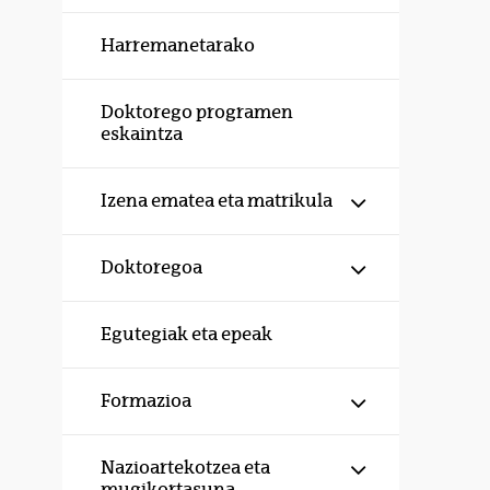
Harremanetarako
Doktorego programen
eskaintza
Erakutsi/izku
Izena ematea eta matrikula
Erakutsi/izku
Doktoregoa
Egutegiak eta epeak
Erakutsi/izku
Formazioa
Erakutsi/izku
Nazioartekotzea eta
mugikortasuna