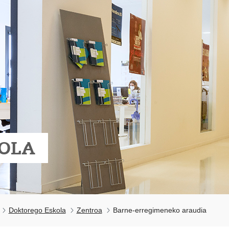
OLA
Doktorego Eskola
Zentroa
Barne-erregimeneko araudia