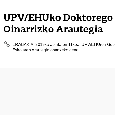
tatu azpiorriak
UPV/EHUko Doktorego 
Oinarrizko Arautegia
ERABAKIA, 2019ko apirilaren 11koa, UPV/EHUren Gob
Eskolaren Arautegia onartzeko dena