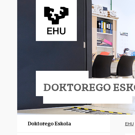
Eduki nagusira joan
DOKTOREGO ESK
Doktorego Eskola
EHU