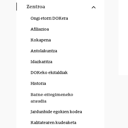
Erakutsi/izku
Zentroa
Ongi etorri DOKera
Afiliazioa
Kokapena
Antolakuntza
Idazkaritza
DOKeko ekitaldiak
Historia
Barne-erregimeneko
araudia
Jardunbide egokien kodea
Kalitatearen kudeaketa