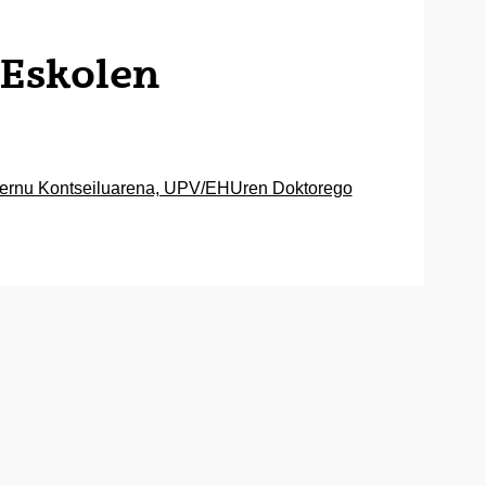
Eskolen
ernu Kontseiluarena, UPV/EHUren Doktorego