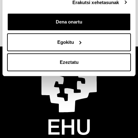
Erakutsi xehetasunak
Estatuko araudia
Dena onartu
Egokitu
Ezeztatu