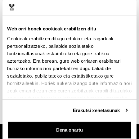
Bekak eta laguntzak
Web orri honek cookieak erabiltzen ditu
Cookieak erabiltzen ditugu edukiak eta iragarkiak
pertsonalizatzeko, baliabide sozialetako
Doktoregoaren prezioak
funtzionaltasunak eskaintzeko eta gure trafikoa
aztertzeko. Era berean, gure web orriaren erabilerari
buruzko informazioa partekatzen dugu baliabide
sozialetako, publizitateko eta estatistiketako gure
Doktoregoa egiteko prezioak
hornitzaileekin. Horiek aukera izango dute informazio hori
Salbuespenak eta murrizketak
zeuk eman diezun edo euren zerbitzuak erabili dituzulako
eskuratu duten bestelako informazio batekin uztartzeko.
Erakutsi xehetasunak
Dena onartu