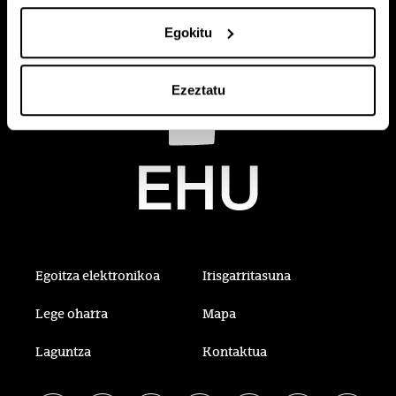
Egokitu
Ezeztatu
Egoitza elektronikoa
Irisgarritasuna
Lege oharra
Mapa
Laguntza
Kontaktua