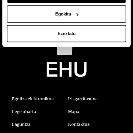
Egokitu
Ezeztatu
Egoitza elektronikoa
Irisgarritasuna
Lege oharra
Mapa
Laguntza
Kontaktua