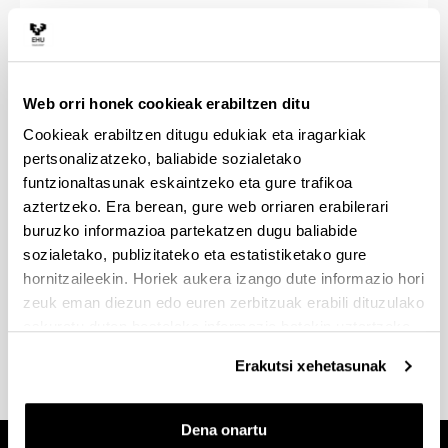
Hitzarmen orokorrak
Web orri honek cookieak erabiltzen ditu
Cookieak erabiltzen ditugu edukiak eta iragarkiak
Doktorego praktika hitzarmenak
pertsonalizatzeko, baliabide sozialetako
funtzionaltasunak eskaintzeko eta gure trafikoa
aztertzeko. Era berean, gure web orriaren erabilerari
buruzko informazioa partekatzen dugu baliabide
sozialetako, publizitateko eta estatistiketako gure
hornitzaileekin. Horiek aukera izango dute informazio hori
Erasmus hitzarmenak
zeuk eman diezun edo euren zerbitzuak erabili dituzulako
eskuratu duten bestelako informazio batekin uztartzeko.
Erakutsi xehetasunak
Dena onartu