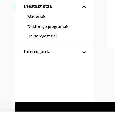
Erakutsi/izku
Prestakuntza
Masterrak
Doktorego programak
Doktorego tesiak
Erakutsi/izku
Interesgarria