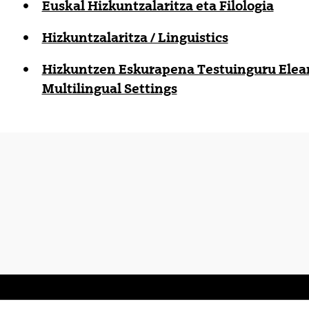
Euskal Hizkuntzalaritza eta Filologia
tatu azpiorriak
Hizkuntzalaritza / Linguistics
Hizkuntzen Eskurapena Testuinguru Elean
Multilingual Settings
tatu azpiorriak