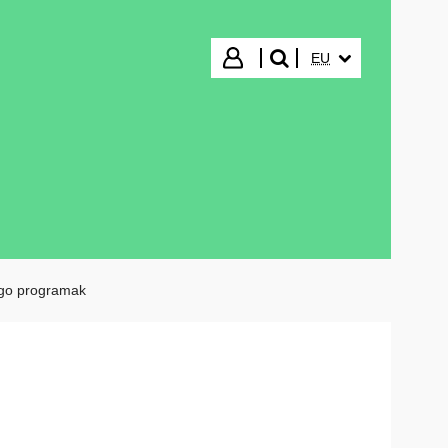
HIZKUNTZA HAUTA
Hasi saioa
EU
bilatu"
go programak