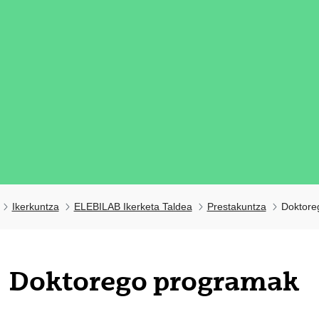
Ikerkuntza
ELEBILAB Ikerketa Taldea
Prestakuntza
Doktore
tatu azpiorriak
Doktorego programak
tatu azpiorriak