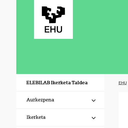
Eduki nagusira joan
ELEBILAB Ikerketa Taldea
EHU
Erakutsi/izku
Aurkezpena
Erakutsi/izku
Ikerketa