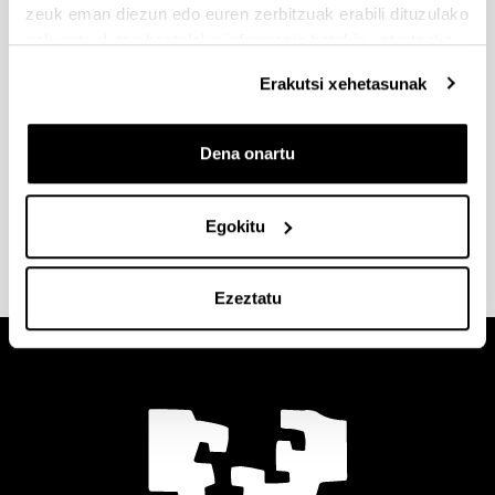
zeuk eman diezun edo euren zerbitzuak erabili dituzulako
elebilab@ehu.eus
eskuratu duten bestelako informazio batekin uztartzeko.
3.1 Laborategia (3. Solairua)
Erakutsi xehetasunak
Dena onartu
Egokitu
Ezeztatu