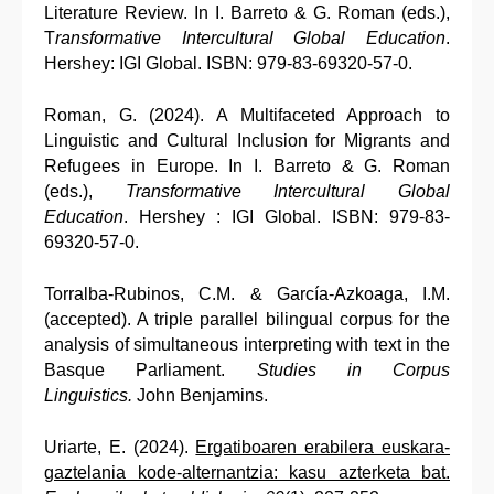
Literature Review. In I. Barreto & G. Roman (eds.),
T
ransformative Intercultural Global Education
.
Hershey: IGI Global. ISBN: 979-83-69320-57-0.
Roman, G. (2024). A Multifaceted Approach to
Linguistic and Cultural Inclusion for Migrants and
Refugees in Europe. In I. Barreto & G. Roman
(eds.),
Transformative Intercultural Global
Education
. Hershey : IGI Global. ISBN: 979-83-
69320-57-0.
Torralba-Rubinos, C.M. & García-Azkoaga, I.M.
(accepted). A triple parallel bilingual corpus for the
analysis of simultaneous interpreting with text in the
Basque Parliament.
Studies in Corpus
Linguistics.
John Benjamins.
Uriarte, E. (2024).
Ergatiboaren erabilera euskara-
gaztelania kode-alternantzia: kasu azterketa bat.