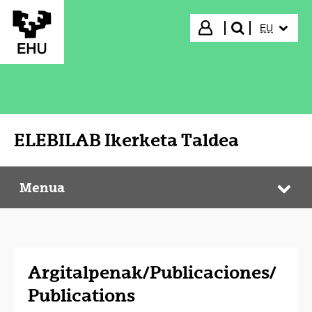
Eduki nagusira joan
HIZKUNTZ
Hasi saioa
EU
bilatu"
ELEBILAB Ikerketa Taldea
Menua
ELEBILAB Ikerketa Taldea
Web
Argitalpenak/Publicaciones/
Publications