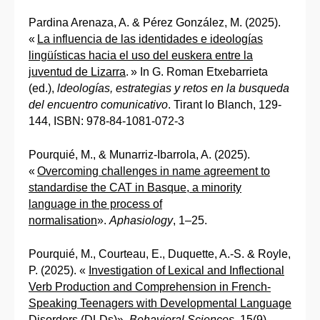
Pardina Arenaza, A. & Pérez González, M. (2025).
«
La influencia de las identidades e ideologías
lingüísticas hacia el uso del euskera entre la
juventud de Lizarra
. » In G. Roman Etxebarrieta
(ed.),
ldeologías, estrategias y retos en la busqueda
del encuentro comunicativo
. Tirant lo Blanch, 129-
144, ISBN: 978-84-1081-072-3
Pourquié, M., & Munarriz-Ibarrola, A. (2025).
«
Overcoming challenges in name agreement to
standardise the CAT in Basque, a minority
language in the process of
normalisation
».
Aphasiology
, 1–25.
Pourquié, M., Courteau, E., Duquette, A.-S. & Royle,
P. (2025). «
Investigation of Lexical and Inflectional
Verb Production and Comprehension in French-
Speaking Teenagers with Developmental Language
Disorders (DLDs)
».
Behavioral Sciences
, 15(9),