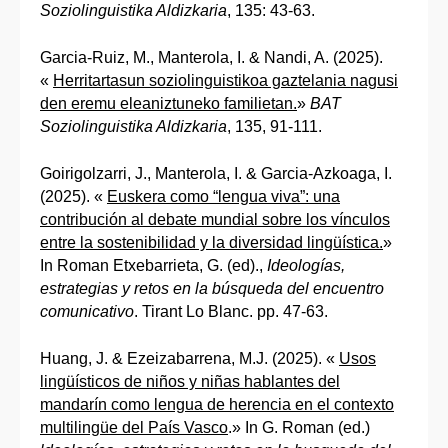
Soziolinguistika Aldizkaria
, 135: 43-63.
Garcia-Ruiz, M., Manterola, I. & Nandi, A. (2025).
«
Herritartasun soziolinguistikoa gaztelania nagusi
den eremu eleaniztuneko familietan.
»
BAT
Soziolinguistika Aldizkaria
, 135, 91-111.
Goirigolzarri, J., Manterola, I. & Garcia-Azkoaga, I.
(2025). «
Euskera como “lengua viva”: una
contribución al debate mundial sobre los vínculos
entre la sostenibilidad y la diversidad lingüística.
»
In Roman Etxebarrieta, G. (ed).,
Ideologías,
estrategias y retos en la búsqueda del encuentro
comunicativo
. Tirant Lo Blanc. pp. 47-63.
Huang, J. & Ezeizabarrena, M.J. (2025). «
Usos
lingüísticos de niños y niñas hablantes del
mandarín como lengua de herencia en el contexto
multilingüe del País Vasco
.» In G. Roman (ed.)