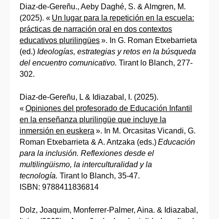
Diaz-de-Gereñu., Aeby Daghé, S. & Almgren, M.
(2025). «
Un lugar para la repetición en la escuela:
prácticas de narración oral en dos contextos
educativos plurilingües
». In G. Roman Etxebarrieta
(ed.)
Ideologías, estrategias y retos en la búsqueda
del encuentro comunicativo.
Tirant lo Blanch, 277-
302.
Diaz-de-Gereñu, L & Idiazabal, I. (2025).
«
Opiniones del profesorado de Educación Infantil
en la enseñanza plurilingüe que incluye la
inmersión en euskera
». In M. Orcasitas Vicandi, G.
Roman Etxebarrieta & A. Antzaka (eds.)
Educación
para la inclusión. Reflexiones desde el
multilingüismo, la interculturalidad y la
tecnología.
Tirant lo Blanch, 35-47.
ISBN: 9788411836814
Dolz, Joaquim, Monferrer-Palmer, Aina. & Idiazabal,