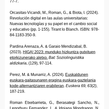
77-7.
Orcasitas-Vicandi, M., Roman, G., & Biota, I. (2024).
Revolución digital en las aulas universitarias:
Nuevas tecnologías y su papel en el cambio social
y educativo (pp. 1-155). Tirant lo Blanch. ISBN: 978-
84-1183-350-9.
Pardina Arenaza, A. & Garaio Mendizabal, B.
(2023).
HIGA! 2023: munduko hizkuntza gutxituen
etorkizunerako aletxo.
Bat: Soziolinguistika
aldizkaria
, (129), 97-114.
Perez, M. & Munarriz, A. (2024).
Euskaldunen
euskara-gaitasunaren eragina euskara-gaztelania
kode-alternantziaren erabileran
.
Euskera 69, 63(2)
,
187-219.
Roman Etxebarrieta, G., Berasategi Sancho, N.,
Legorburu Fernandez, I., & Idoiaga Mondragon, N.