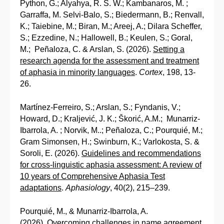
Python, G.; Alyahya, R. S. W.; Kambanaros, M. ;
Garraffa, M. Selvi-Balo, S.; Biedermann, B.; Renvall,
K.; Taiebine, M.; Biran, M.; Areej, A.; Dilara Scheffer,
S.; Ezzedine, N.; Hallowell, B.; Keulen, S.; Goral,
M.; Peñaloza, C. & Arslan, S. (2026).
Setting a
research agenda for the assessment and treatment
of aphasia in minority languages
.
Cortex
, 198, 13-
26.
Martínez-Ferreiro, S.; Arslan, S.; Fyndanis, V.;
Howard, D.; Kraljević, J. K.; Škorić, A.M.; Munarriz-
Ibarrola, A. ; Norvik, M..; Peñaloza, C.; Pourquié, M.;
Gram Simonsen, H.; Swinburn, K.; Varlokosta, S. &
Soroli, E. (2026).
Guidelines and recommendations
for cross-linguistic aphasia assessment: A review of
10 years of Comprehensive Aphasia Test
adaptations
.
Aphasiology
, 40(2), 215–239.
Pourquié, M., & Munarriz-Ibarrola, A.
(2026).
Overcoming challenges in name agreement