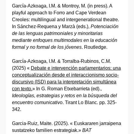
García-Azkoaga, I.M. & Montroy, M. (in press). A
playful approach to Forro and Cape Verdean
Creoles: multilingual and intergenerational theatre.
In Sánchez-Requena y Marzà (eds.),
Potenciación
de las lenguas patrimoniales y minoritarias
mediante enfoques multimodales en la educación
formal y no formal de los jóvenes
. Routledge.
García-Azkoaga, I.M. & Torralba-Rubinos, C.M.
(2025) «
Debate e intervención parlamentarios: una
conceptualización desde el interaccionismo socio-
discursivo (ISD) para la interpretación simultánea
con texto.
» In G. Roman Etxebarrieta (ed).,
Ideologías, estrategias y retos en la búsqueda del
encuentro comunicativo
. Tirant Lo Blanc. pp. 325-
342.
Garcia-Ruiz, Maite. (2025). « Euskararen jarraipena
sustatzeko familien estrategiak.»
BAT