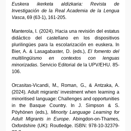
Euskera ikerketa aldizkaria: Revista de
Investigación de la Real Academia de la Lengua
Vasca
, 69 (63-1), 161-205.
Manterola, I. (2024). Hacia una revisión del estatus
didáctico del castellano en los dispositivos
plurilingües para la escolarización en euskera. In
Bier, A. & Lasagabaster, D. (eds.),
El fomento del
multilingüismo en contextos con lenguas
minorizadas
. Servicio Editorial de la UPV/EHU. 85-
106.
Orcasitas-Vicandi, M., Roman, G., & Antzaka, A.
(2024). Adult migrants’ investment when learning a
minoritised language: Challenges and opportunities
in the Basque Country. In J. Simpson & S.
Pöyhönen (eds.),
Minority Language Learning for
Adult Migrants in Europe
. Abingdon-on-Thames,
Oxfordshire (UK): Routledge. ISBN: 978-10-32379-