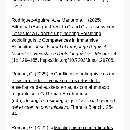
1252.
Rodriguez-Aguirre, A. & Manterola, I. (2025).
Bilingual (Basque-French) Grand Oral assessment.
Bases for a Didactic Engineering Forstering
sociolinguistic Competences in Immersive
Education.
Just. Journal of Language Rights &
Minorities, Revista de Drets Lingüístics i Minories
4
(1): 129–165. https://doi.org/10.7203/Just.4.29706.
Roman, G. (2025). «
Conflictos etnolingüísticos en
el sistema educativo vasco. Los retos de la
enseñanza del euskera en aulas con alumnado
migrante
. » In G. Roman Etxebarrieta
(ed.),
ldeologías, estrategias y retos en la busqueda
del encuentro comunicativo
. Tirant lo Blanch, 25-
44.
Roman, G. (2025). «
Multilingüismo e identidades