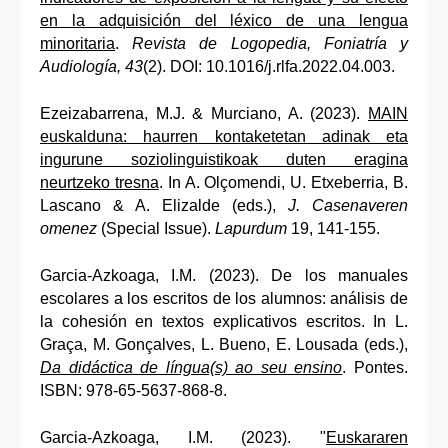
en la adquisición del léxico de una lengua
minoritaria
.
Revista de Logopedia, Foniatría y
Audiología, 43
(2). DOI: 10.1016/j.rlfa.2022.04.003.
Ezeizabarrena, M.J. & Murciano, A. (2023).
MAIN
euskalduna: haurren kontaketetan adinak eta
ingurune soziolinguistikoak duten eragina
neurtzeko tresna
. In A. Olçomendi, U. Etxeberria, B.
Lascano & A. Elizalde (eds.),
J. Casenaveren
omenez
(Special Issue).
Lapurdum
19, 141-155.
Garcia-Azkoaga, I.M. (2023). De los manuales
escolares a los escritos de los alumnos: análisis de
la cohesión en textos explicativos escritos. In L.
Graça, M. Gonçalves, L. Bueno, E. Lousada (eds.),
Da didáctica de língua(s) ao seu ensino
. Pontes.
ISBN: 978-65-5637-868-8.
Garcia-Azkoaga, I.M. (2023). "
Euskararen