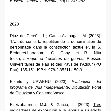
Euskera ikerketa aldizkaria, 69
(1), 207-252.
2023
Diaz de Gereñu, L.; Garcia-Azkoaga, I.M. (2023).
“L’art du conte: la répétition de la dénomination du
personnage dans la construction textuelle”. In S.
Bédouret-Larraburu, C. Copy et R. Nita
(eds.),
Lexique et frontières de genres
, Presses
Universitaires de Pau et des Pays de l’Adour (PU
Pau). 135-151. ISBN: 978-2-35311-150-3.
Elkartu y UPV/EHU (2023).
Evaluación del
programa de Vida Independiente
. Diputación Foral
de Gipuzkoa y Gobierno Vasco.
Ezeizabarrena, M.J. & Garcia, I. (2023):
Tres
indicadores de exposición a la lengua y su efecto