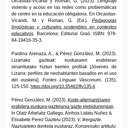
Orcasitas-Vicandi y Roman, G. (2023). Lenguaje
violento y acoso en las redes como problemáticas
de centro en la educación obligatoria. En Orcasitas-
Vicandi, M. y Roman, G. (Ed.).
Pedagogias
lingüísticas y culturales sostenibles en contextos
educativos
. Barcelona: Editorial Graó. ISBN: 978-
84-19416-35-3.
Pardina Arenaza, A., & Pérez González, M. (2023).
Lizarrako gazteak: euskararen erabileran
oinarritutako hiztun berrien profilak [Jóvenes de
Lizarra: perfiles de neohablantes basados en el uso
del euskera].
Fontes Linguae Vasconum
, (135),
125-150.
https://doi.org/10.35462/flv135.6
Pérez González, M. (2023).
Kode-alternantziaren
erabilera euskara-gaztelania gazte elebidunengan
.
In Olatz Arbelaitz Gallego, Ainhoa Latatu Nuñez &
Elixabete Perez Gaztelu (2023).
V. Ikergazte.
Nazioarteko ikerketa euskaraz. Kongresuko artikulu