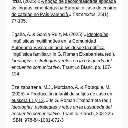
Itziar. (2025) «
A noção de decolonialidade aplicada
às línguas minoritárias na Europa: o caso do ensino
do catalão no País Valencià
»
Entretextos
, 25(1),
77-105.
Egaña, A. & Garcia-Ruiz, M. (2025) «
Ideologías
lingüísticas multilingües en la Comunidad
Autónoma Vasca: un análisis desde la política
lingüística familiar.
» In G. Roman Etxebarrieta (ed.),
Ideologías, estrategias y retos en la búsqueda del
encuentro comunicativo
. Tirant Lo Blanc. pp. 107-
124.
Ezeizabarrena, M.J., Murciano, A. & Pourquié, M.
(2025). «
Producción infantil de sufijos de caso en
euskera L1 y L2
. » In G. Roman Etxebarrieta (ed.)
ldeologías, estrategias y retos en la busqueda del
encuentro comunicativo
. Tirant lo Blanch, 203-225.
ISBN: 978-84-1081-072-3