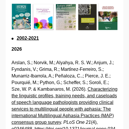
2002-2021
2026
Arslan, S.; Norvik, M.; Alyahya, R. S. W.; Anjum, J.;
Fyndanis, V.; Grima, R.; Martínez-Ferreiro, S.;
Munarriz-Ibarrola, A.; Peñaloza, C..; Pierce, J. E.;
Pourquié, M.; Python, G.; Scheffer, S.; Soroli, E.;
Sze, W. P. & Kambanaros, M. (2026).
Characterizing
the linguistic profiles, training needs, and caseloads
of speech language pathologists providing clinical
services to multilingual people with aphasia: The
international Multilingual Aphasia Practices (MAP)
consensus group survey
.
PLoS One 21
(4),
e0346488. https://doi.org/10.1371/journal.pone.034