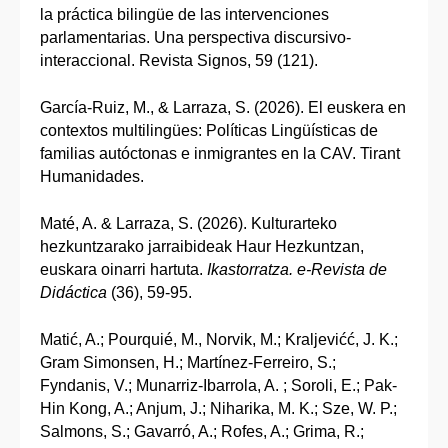
la práctica bilingüe de las intervenciones
parlamentarias. Una perspectiva discursivo-
interaccional. Revista Signos, 59 (121).
García-Ruiz, M., & Larraza, S. (2026). El euskera en
contextos multilingües: Políticas Lingüísticas de
familias autóctonas e inmigrantes en la CAV. Tirant
Humanidades.
Maté, A. & Larraza, S. (2026). Kulturarteko
hezkuntzarako jarraibideak Haur Hezkuntzan,
euskara oinarri hartuta.
Ikastorratza. e-Revista de
Didáctica
(36), 59-95.
Matić, A.; Pourquié, M., Norvik, M.; Kraljevićć, J. K.;
Gram Simonsen, H.; Martínez-Ferreiro, S.;
Fyndanis, V.; Munarriz-Ibarrola, A. ; Soroli, E.; Pak-
Hin Kong, A.; Anjum, J.; Niharika, M. K.; Sze, W. P.;
Salmons, S.; Gavarró, A.; Rofes, A.; Grima, R.;