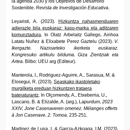
la agenda 2030 y los Objetivos de Desarrollo
Sostenible.
Revista de Investigación Educativa
.
Leyaristi, A. (2023).
Hizkuntza nahasmenduaren
adierazle bila euskaraz: kasu-marka eta aditzaren
komunztadura
. In Olatz Arbelaitz Gallego, Ainhoa
Latatu Nuñez & Elixabete Perez Gaztelu (2023).
V.
Ikergazte. Nazioarteko ikerketa euskaraz.
Kongresuko artikulu bilduma. Giza Zientziak eta
Artea.
Bilbo: UEU arg (Editeur).
Manterola, I., Rodriguez-Aguirre, A., Sarasua, M. &
Elosegui, R. (2023).
Seaskako ikastoletako
murgilketa ereduan hizkuntzen trataera
bateraturantz
. In Olçomendy, A., Etxeberria, U.,
Lascano, B. & Elizalde, A. (arg.), L
apurdum, 2023
XXIV, Jone Casenaveren omenez.
Mélanges offerts
à Jon Casenave. 2. Tomoa.
235-251.
Martinez de Luna, I. & Garcia-Azkoaga, I.M. (2023).