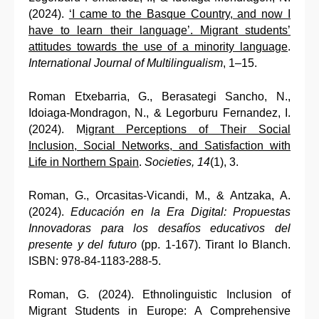
(2024).
‘I came to the Basque Country, and now I
have to learn their language’. Migrant students’
attitudes towards the use of a minority language
.
International Journal of Multilingualism
, 1–15.
Roman Etxebarria, G., Berasategi Sancho, N.,
Idoiaga-Mondragon, N., & Legorburu Fernandez, I.
(2024). M
igrant Perceptions of Their Social
Inclusion, Social Networks, and Satisfaction with
Life in Northern Spain
.
Societies, 14
(1), 3.
Roman, G., Orcasitas-Vicandi, M., & Antzaka, A.
(2024).
Educación en la Era Digital: Propuestas
Innovadoras para los desafíos educativos del
presente y del futuro
(pp. 1-167). Tirant lo Blanch.
ISBN: 978-84-1183-288-5.
Roman, G. (2024). Ethnolinguistic Inclusion of
Migrant Students in Europe: A Comprehensive