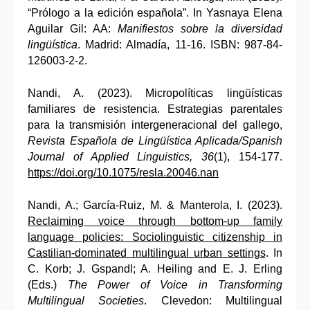
“Prólogo a la edición española”. In Yasnaya Elena
Aguilar Gil: AA:
Manifiestos sobre la diversidad
lingüística
. Madrid: Almadía, 11-16. ISBN: 987-84-
126003-2-2.
Nandi, A. (2023). Micropolíticas lingüísticas
familiares de resistencia. Estrategias parentales
para la transmisión intergeneracional del gallego,
Revista Española de Lingüística Aplicada/Spanish
Journal of Applied Linguistics, 36
(1), 154-177.
https://doi.org/10.1075/resla.20046.nan
Nandi, A.; García-Ruiz, M. & Manterola, I. (2023).
Reclaiming voice through bottom-up family
language policies: Sociolinguistic citizenship in
Castilian-dominated multilingual urban settings
. In
C. Korb; J. Gspandl; A. Heiling and E. J. Erling
(Eds.)
The Power of Voice in Transforming
Multilingual Societies
. Clevedon: Multilingual