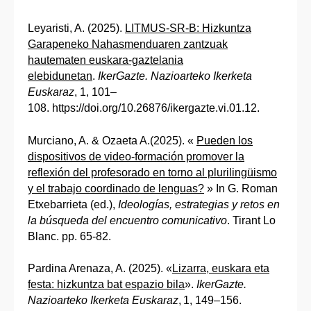
Leyaristi, A. (2025).
LITMUS-SR-B: Hizkuntza
Garapeneko Nahasmenduaren zantzuak
hautematen euskara-gaztelania
elebidunetan
.
IkerGazte. Nazioarteko Ikerketa
Euskaraz
, 1, 101–
108. https://doi.org/10.26876/ikergazte.vi.01.12.
Murciano, A. & Ozaeta A.(2025). «
Pueden los
dispositivos de video-formación promover la
reflexión del profesorado en torno al plurilingüismo
y el trabajo coordinado de lenguas?
» In G. Roman
Etxebarrieta (ed.),
Ideologías, estrategias y retos en
la búsqueda del encuentro comunicativo
. Tirant Lo
Blanc. pp. 65-82.
Pardina Arenaza, A. (2025). «
Lizarra, euskara eta
festa: hizkuntza bat espazio bila
».
IkerGazte.
Nazioarteko Ikerketa Euskaraz
, 1, 149–156.