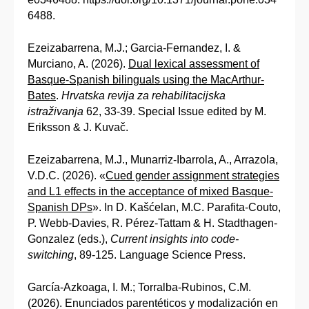
6488.
Ezeizabarrena, M.J.; Garcia-Fernandez, I. &
Murciano, A. (2026).
Dual lexical assessment of
Basque-Spanish bilinguals using the MacArthur-
Bates
.
Hrvatska revija za rehabilitacijska
istraživanja
62, 33-39. Special Issue edited by M.
Eriksson & J. Kuvač.
Ezeizabarrena, M.J., Munarriz-Ibarrola, A., Arrazola,
V.D.C. (2026). «
Cued gender assignment strategies
and L1 effects in the acceptance of mixed Basque-
Spanish DPs
». In D. Kašćelan, M.C. Parafita-Couto,
P. Webb-Davies, R. Pérez-Tattam & H. Stadthagen-
Gonzalez (eds.),
Current insights into code-
switching
, 89-125. Language Science Press.
García-Azkoaga, I. M.; Torralba-Rubinos, C.M.
(2026). Enunciados parentéticos y modalización en