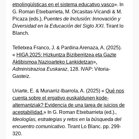
etnolingüísticas en el sistema educativo vasco
». In
G. Roman Etxebarrieta, M. Orcasitas-Vicandi & M.
Picaza (eds.), P
uentes de Inclusión: Innovación y
Diversidad en la Educación del Siglo XXI
. Tirant lo
Blanch.
Telletxea Franco, J. & Pardina Arenaza, A. (2025).
«
HIGA 2025: Hizkuntza Biziberritzea eta Gazte
Aktibismoa Nazioarteko Lankidetzan
»
.
Administrazioa Euskaraz
, 128. IVAP: Vitoria-
Gasteiz.
Uriarte, E. & Munarriz-Ibarrola, A. (2025) «
Qué nos
cuenta sobre el ergativo euskaldunen kode-
alternantziak? Evidencia de una tarea de juicios de
aceptabilidad.
» In G. Roman Etxebarrieta (ed.).,
Ideologías, estrategias y retos en la búsqueda del
encuentro comunicativo
. Tirant Lo Blanc. pp. 299-
320.