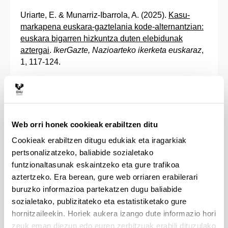
Uriarte, E. & Munarriz-Ibarrola, A. (2025).
Kasu-
markapena euskara-gaztelania kode-alternantzian:
euskara bigarren hizkuntza duten elebidunak
aztergai
.
IkerGazte, Nazioarteko ikerketa euskaraz
,
1, 117-124.
2024
Web orri honek cookieak erabiltzen ditu
Auza, A., Rojas, C., Simon-Cereijido, G., Pérez
Cookieak erabiltzen ditugu edukiak eta iragarkiak
Pereira, M., Aguilar Mediavilla, E., Alarcón Neve, L.
pertsonalizatzeko, baliabide sozialetako
J., Restrepo, M. A., Martínez Nieto, L., Diez-Itza, E.,
funtzionaltasunak eskaintzeko eta gure trafikoa
Rosemberg, C. R., Ezeizabarrena, M. J., Almgren,
aztertzeko. Era berean, gure web orriaren erabilerari
M., Serrat, E., Galeote, M. A., Arias, N., Resches, M.,
buruzko informazioa partekatzen dugu baliabide
& Andreu, L. (2024).
Donna Jackson-Maldonado. A
sozialetako, publizitateko eta estatistiketako gure
life dedicated to joining theory and practice in
hornitzaileekin. Horiek aukera izango dute informazio hori
language development research.
Revista de
zeuk eman diezun edo euren zerbitzuak erabili dituzulako
Logopedia, Foniatría y Audiología, 44(
1), 100473.