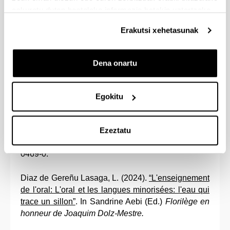
eskuratu duten bestelako informazio batekin uztartzeko.
https://doi.org/10.1016/j.rlfa.2023.100473
Erakutsi xehetasunak
Barreto, I., & Roman, G. (2024).
Transformative
Intercultural Global Education
(pp. 1-457). Hershey
(USA): IGI Global. ISBN: 979-83-6932-057-0.
Dena onartu
Diaz de Gereñu, L. (2024). La gestión lingüística en
Educación Infantil: ideologías lingüísticas
Egokitu
plurilingües a debate desde el contexto vasco.
In Nívea Rohling (Ed.),
I
deologias linguísticas e
(des)colonialidade da linguagem: diálogos
Ezeztatu
emergentes
,
243-276. Pontes. ISBN: 978-85-217-
0469-0.
Diaz de Gereñu Lasaga, L. (2024).
“L'enseignement
de l'oral: L'oral et les langues minorisées: l'eau qui
trace un sillon”
. In Sandrine Aebi (Ed.)
Florilège en
honneur de Joaquim Dolz-Mestre.