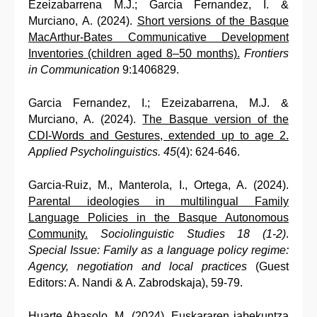
Ezeizabarrena M.J.; Garcia Fernandez, I. &
Murciano, A. (2024).
Short versions of the Basque
MacArthur-Bates Communicative Development
Inventories (children aged 8–50 months).
Frontiers
in Communication
9:1406829.
Garcia Fernandez, I.; Ezeizabarrena, M.J. &
Murciano, A. (2024).
The Basque version of the
CDI-Words and Gestures, extended up to age 2.
Applied Psycholinguistics. 45
(4): 624-646.
Garcia-Ruiz, M., Manterola, I., Ortega, A. (2024).
Parental ideologies in multilingual Family
Language Policies in the Basque Autonomous
Community.
Sociolinguistic Studies 18 (1-2)
.
Special Issue: Family as a language policy regime:
Agency, negotiation and local practices
(Guest
Editors: A. Nandi & A. Zabrodskaja), 59-79.
Huarte Abasolo, M. (2024).
Euskararen jabekuntza