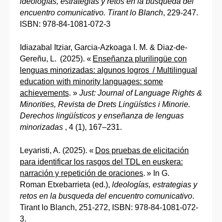
ldeologías, estrategias y retos en la busqueda del
encuentro comunicativo. Tirant lo Blanch
, 229-247.
ISBN: 978-84-1081-072-3
Idiazabal Itziar, Garcia-Azkoaga I. M. & Diaz-de-
Gereñu, L. (2025). «
Enseñanza plurilingüe con
lenguas minorizadas: algunos logros / Multilingual
education with minority languages: some
achievements
. »
Just: Journal of Language Rights &
Minorities, Revista de Drets Lingüístics i Minorie.
Derechos lingüísticos y enseñanza de lenguas
minorizadas
, 4 (1), 167–231.
Leyaristi, A. (2025). «
Dos pruebas de elicitación
para identificar los rasgos del TDL en euskera:
narración y repetición de oraciones
. » In G.
Roman Etxebarrieta (ed.),
ldeologías, estrategias y
retos en la busqueda del encuentro comunicativo
.
Tirant lo Blanch, 251-272, ISBN: 978-84-1081-072-
3.