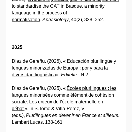
to standardise the CAT in Basque, a minority
language in the process of
normalisation
.
Aphasiology
, 40(2), 328–352.
2025
Diaz de Gereñu, (2025).
«
Educación plurilingüe y
lenguas minorizadas de Europa : por y para la
diversidad lingüística
».
Edilettre
. N 2.
Diaz de Gereñu, (2025). «
Écoles plurilingues : les
langues minorisées comme élément de cohésion
sociale. Les enjeux de l'école maternelle en
débat
». In S.Tomc & Villa-Perez, V
(eds.),
Plurilingues en devenir en France et ailleurs
.
Lambert Lucas, 138-161.