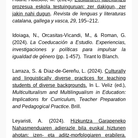
prozesua eskola testuinguruan: zer dakigun, zer
jakin nahi dugun
.
Revista de lenguas y literaturas
catalana, gallega y vasca, 29,
195–212.
Idoiaga, N., Orcasitas-Vicandi, M., & Roman, G.
(2024).
La Coeducación a Estudio. Experiencias,
investigaciones y políticas para impulsar la
igualdad de género
(pp. 1-457). Tirant lo Blanch.
Larraza, S. & Diaz-de-Gereñu, L. (2024).
Culturally
and linguistically diverse practices for teaching
students of diverse backgrounds.
In L. Veliz (ed.),
Multiculturalism and Multilingualism in Education:
Implications for Curriculum, Teacher Preparation
and Pedagogical Practice.
Brill.
Leyaristi, A. (2024).
Hizkuntza Garapeneko
Nahasmenduaren adierazle bila euskal hiztunen
ahotan: izen- eta aditz-morfologiaren erabilera.