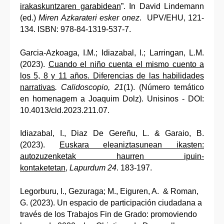
irakaskuntzaren garabidean
”. In David Lindemann
(ed.)
Miren Azkarateri esker onez
. UPV/EHU, 121-
134. ISBN: 978-84-1319-537-7.
Garcia-Azkoaga, I.M.; Idiazabal, I.; Larringan, L.M.
(2023).
Cuando el niño cuenta el mismo cuento a
los 5, 8 y 11 años. Diferencias de las habilidades
narrativas
. Calidoscopio, 21
(1). (Número temático
en homenagem a Joaquim Dolz). Unisinos - DOI:
10.4013/cld.2023.211.07.
Idiazabal, I., Diaz De Gereñu, L. & Garaio, B.
(2023).
Euskara eleaniztasunean ikasten:
autozuzenketak haurren ipuin-
kontaketetan
,
Lapurdum 24
. 183-197.
Legorburu, I., Gezuraga; M., Eiguren, A. & Roman,
G. (2023). Un espacio de participación ciudadana a
través de los Trabajos Fin de Grado: promoviendo