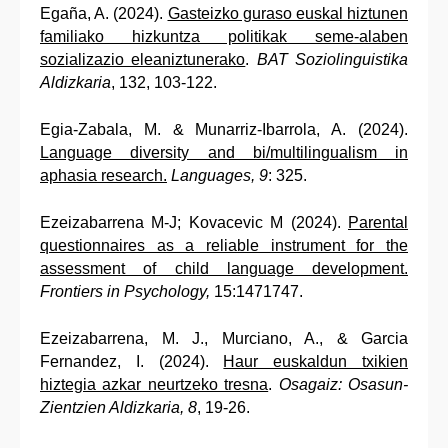
Egaña, A. (2024).
Gasteizko guraso euskal hiztunen
familiako hizkuntza politikak seme-alaben
sozializazio eleaniztunerako
.
BAT Soziolinguistika
Aldizkaria
, 132, 103-122.
Egia-Zabala, M. & Munarriz-Ibarrola, A. (2024).
Language diversity and bi/multilingualism in
aphasia research.
Languages, 9
: 325.
Ezeizabarrena M-J; Kovacevic M (2024).
Parental
questionnaires as a reliable instrument for the
assessment of child language development.
Frontiers in Psychology,
15:1471747.
Ezeizabarrena, M. J., Murciano, A., & Garcia
Fernandez, I. (2024).
Haur euskaldun txikien
hiztegia azkar neurtzeko tresna
.
Osagaiz: Osasun-
Zientzien Aldizkaria, 8
, 19-26.