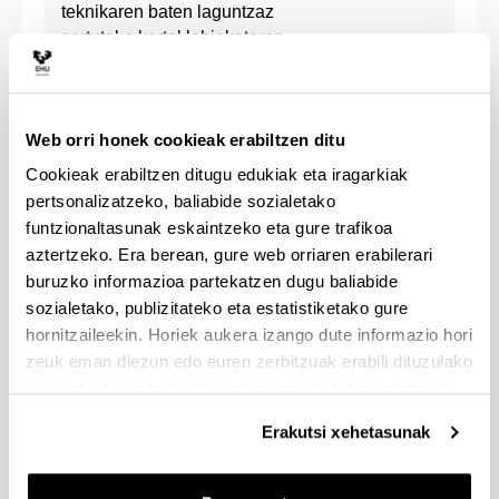
teknikaren baten laguntzaz
sortutako kartel lehiaketaren
Informatika
sari banaket egingo da. Gai
Fakultatea
nagusia Unibertsitateko
eguneroko bizitzan euskararen
Web orri honek cookieak erabiltzen ditu
erabilera da. Kartel horiek
Euskararen Eguna ospatzeko
Cookieak erabiltzen ditugu edukiak eta iragarkiak
Fakultateko sarreran jarriko
pertsonalizatzeko, baliabide sozialetako
dira ikusgai, eta lehiaketaren
funtzionaltasunak eskaintzeko eta gure trafikoa
irabazlea datorren urtean
aztertzeko. Era berean, gure web orriaren erabilerari
ospatuko den Euskaraldia
buruzko informazioa partekatzen dugu baliabide
iragartzeko erabilia izango da.
sozialetako, publizitateko eta estatistiketako gure
Kartelak aurkezteko epea
hornitzaileekin. Horiek aukera izango dute informazio hori
azaroaren 11etik 25era arte
zeuk eman diezun edo euren zerbitzuak erabili dituzulako
izango da eta sari bakarra
eskuratu duten bestelako informazio batekin uztartzeko.
dago: Pako’s-eko bonoa, 150
€-koa.
Erakutsi xehetasunak
12:00-14:00 Euskara
Batzordeak antolatuta,