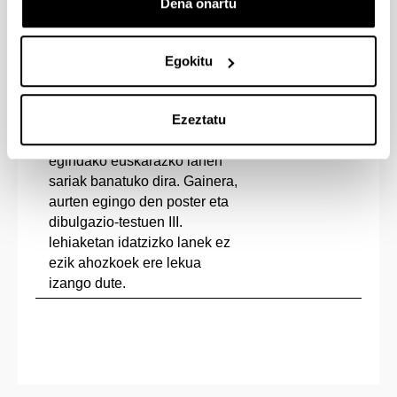
Dena onartu
BIZKARSORO
filmaren
emanaldia izango da. Filmaren
ondotik solasaldia bideratuko
Egokitu
da euskararen egoeraz,
erabileraz eta abarrez
Ezeztatu
jarduteko. Filmaz gain, ohikoa
Kimika
bihurtu den ikasturtean zehar
Fakultatea
egindako euskarazko lanen
sariak banatuko dira. Gainera,
aurten egingo den poster eta
dibulgazio-testuen III.
lehiaketan idatzizko lanek ez
ezik ahozkoek ere lekua
izango dute.