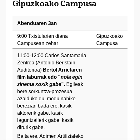
Gipuzkoako Campusa
Abenduaren 3an
9:00 Txistularien diana
Gipuzkoako
Campusean zehar
Campusa
11:00-12:00 Carlos Santamaria
Zentroa (Antonio Beristain
Auditorioa)
Bertol Arrietaren
film laburrak edo "
nola egin
zinema xoxik gabe
"
. Egileak
bere sorkuntza-prozesua
azalduko du, modu nahiko
berezian bada ere: kasik
aktorerik gabe, kasik
laguntzailerik gabe, kasik
dirurik gabe.
Baita ere, Adimen Artifizialeko