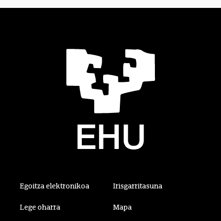
Egoitza elektronikoa
Irisgarritasuna
Lege oharra
Mapa