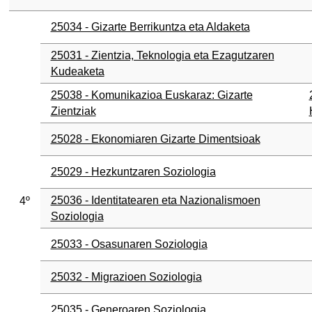
25034 - Gizarte Berrikuntza eta Aldaketa
25031 - Zientzia, Teknologia eta Ezagutzaren
Kudeaketa
25038 - Komunikazioa Euskaraz: Gizarte
Zientziak
25028 - Ekonomiaren Gizarte Dimentsioak
25029 - Hezkuntzaren Soziologia
25036 - Identitatearen eta Nazionalismoen
4º
Soziologia
25033 - Osasunaren Soziologia
25032 - Migrazioen Soziologia
25035 - Generoaren Soziologia