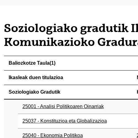
tatu azpiorriak
Soziologiako gradutik 
tatu azpiorriak
Komunikazioko Gradur
Baliozkotze Taula(1)
Ikasleak duen titulazioa
Soziologiako Gradutik
25001 - Analisi Politikoaren Oinarriak
25037 - Konstituzioa eta Globalizazioa
25040 - Ekonomia Politikoa