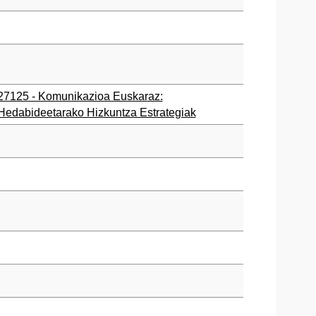
27125 - Komunikazioa Euskaraz:
Hedabideetarako Hizkuntza Estrategiak