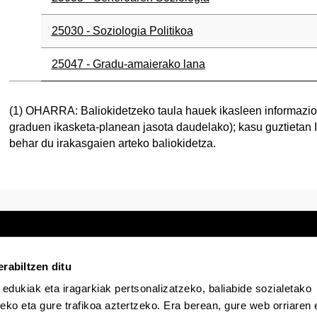
25030 - Soziologia Politikoa
25047 - Gradu-amaierako lana
(1) OHARRA: Baliokidetzeko taula hauek ikasleen informaziora
graduen ikasketa-planean jasota daudelako); kasu guztietan 
behar du irakasgaien arteko baliokidetza.
rabiltzen ditu
 edukiak eta iragarkiak pertsonalizatzeko, baliabide sozialetako
Egoitza elektronikoa
Irisgarritasuna
Lege
eko eta gure trafikoa aztertzeko. Era berean, gure web orriaren e