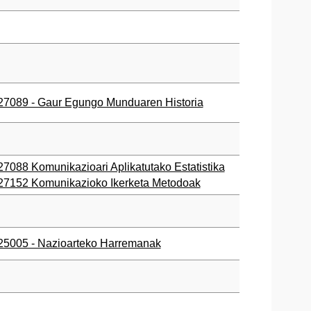
27089 - Gaur Egungo Munduaren Historia
27088 Komunikazioari Aplikatutako Estatistika
27152 Komunikazioko Ikerketa Metodoak
25005 - Nazioarteko Harremanak