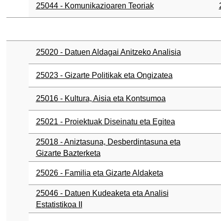
25044 - Komunikazioaren Teoriak
25020 - Datuen Aldagai Anitzeko Analisia
25023 - Gizarte Politikak eta Ongizatea
25016 - Kultura, Aisia eta Kontsumoa
25021 - Proiektuak Diseinatu eta Egitea
25018 - Aniztasuna, Desberdintasuna eta
Gizarte Bazterketa
25026 - Familia eta Gizarte Aldaketa
25046 - Datuen Kudeaketa eta Analisi
Estatistikoa II