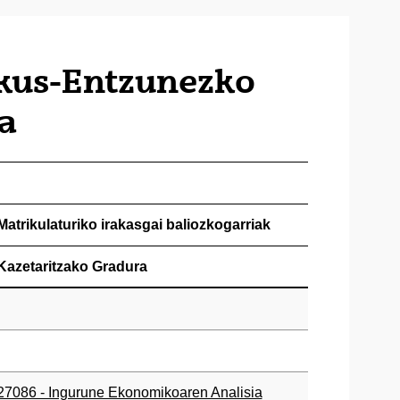
Ikus-Entzunezko
a
Matrikulaturiko irakasgai baliozkogarriak
Kazetaritzako Gradura
27086 - Ingurune Ekonomikoaren Analisia