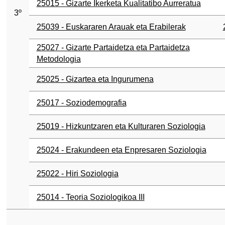
25015 - Gizarte Ikerketa Kualitatibo Aurreratua
3º
25039 - Euskararen Arauak eta Erabilerak
25027 - Gizarte Partaidetza eta Partaidetza
Metodologia
25025 - Gizartea eta Ingurumena
25017 - Soziodemografia
25019 - Hizkuntzaren eta Kulturaren Soziologia
25024 - Erakundeen eta Enpresaren Soziologia
25022 - Hiri Soziologia
25014 - Teoria Soziologikoa III