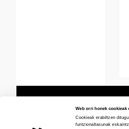
Web orri honek cookieak e
Cookieak erabiltzen ditugu
funtzionaltasunak eskaintz