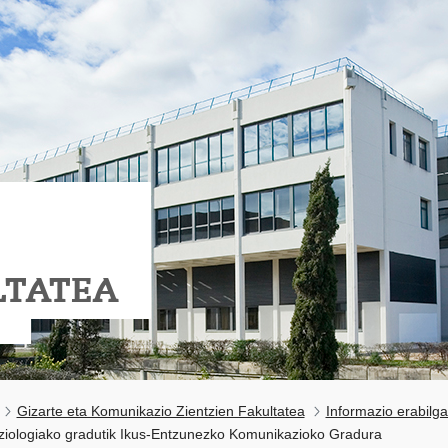
LTATEA
Gizarte eta Komunikazio Zientzien Fakultatea
Informazio erabilga
ziologiako gradutik Ikus-Entzunezko Komunikazioko Gradura