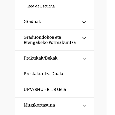
Red de Escucha
Erakutsi/izku
Graduak
Erakutsi/izku
Graduondokoa eta
Etengabeko Formakuntza
Erakutsi/izku
Praktikak/Bekak
Prestakuntza Duala
UPV/EHU - EITB Gela
Erakutsi/izku
Mugikortasuna