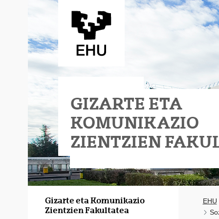
Eduki nagusira joan
GIZARTE ETA
KOMUNIKAZIO
ZIENTZIEN FAKU
Gizarte eta Komunikazio
EHU
Zientzien Fakultatea
So