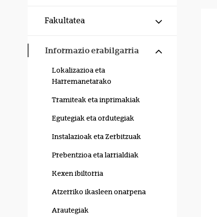
Erakutsi/izku
Fakultatea
Erakutsi/izku
Informazio erabilgarria
Lokalizazioa eta
Harremanetarako
Tramiteak eta inprimakiak
Egutegiak eta ordutegiak
Instalazioak eta Zerbitzuak
Prebentzioa eta larrialdiak
Kexen ibiltorria
Atzerriko ikasleen onarpena
Arautegiak