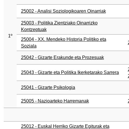
25002 - Analisi Soziologikoaren Oinarriak
tatu azpiorriak
25003 - Politika Zientziako Oinarrizko
Kontzeptuak
1º
25004 - XX. Mendeko Historia Politiko eta
tatu azpiorriak
Soziala
25042 - Gizarte Erakunde eta Prozesuak
tatu azpiorriak
25043 - Gizarte eta Politika Ikerketarako Sarrera
25041 - Gizarte Psikologia
25005 - Nazioarteko Harremanak
tatu azpiorriak
25012 - Euskal Herriko Gizarte Egiturak eta