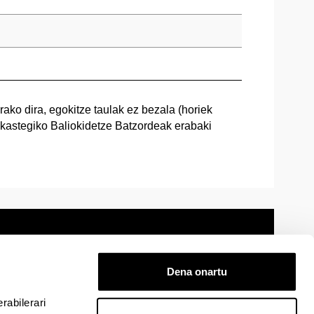
ko dira, egokitze taulak ez bezala (horiek
Ikastegiko Baliokidetze Batzordeak erabaki
Dena onartu
 oharra
Mapa
Laguntza
Kontaktua
rabilerari