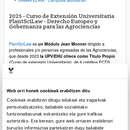
2025 - Curso de Extensión Universitaria
PlantSciLaw - Derecho Europeo y
Gobernanza para las Agrociencias
PlantSciLaw
es
un Módulo Jean Monnet
dirigido a
profesionales y/o personas egresadas de las Agrociencias,
que desde 2023
la UPV/EHU ofrece como Titulo Propio
(Curso de extensión Universitaria), de 6 créditos ECTS
(extensible a 8).
Subvencionado por la Comisión
Europe
a.
Segunda edición,
febrero a Abril de 202
5. Inscripción
abierta
Web orri honek cookieak erabiltzen ditu
Idiomas de impartición: español, y en el caso de los
Cookieak erabiltzen ditugu edukiak eta iragarkiak
ponentes extranjeros, inglés.
pertsonalizatzeko, baliabide sozialetako
Contacto
:
eu-frames.info@ehu.eus
funtzionaltasunak eskaintzeko eta gure trafikoa
aztertzeko. Era berean, gure web orriaren erabilerari
Inscripciones
AQUI
buruzko informazioa partekatzen dugu baliabide