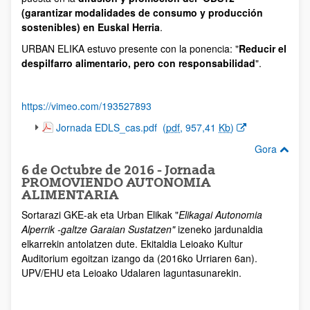
(garantizar modalidades de consumo y producción
sostenibles) en Euskal Herria
.
URBAN ELIKA estuvo presente con la ponencia: "
Reducir el
despilfarro alimentario, pero con responsabilidad
".
https://vimeo.com/193527893
(Beste leiho bat zabalduko du)
Jornada EDLS_cas.pdf
(
pdf
, 957,41
Kb
)
Gora
6 de Octubre de 2016 - Jornada
PROMOVIENDO AUTONOMIA
ALIMENTARIA
Sortarazi GKE-ak eta Urban Elikak "
Elikagai Autonomia
Alperrik -galtze Garaian Sustatzen"
izeneko jardunaldia
elkarrekin antolatzen dute. Ekitaldia Leioako Kultur
Auditorium egoitzan izango da (2016ko Urriaren 6an).
UPV/EHU eta Leioako Udalaren laguntasunarekin.