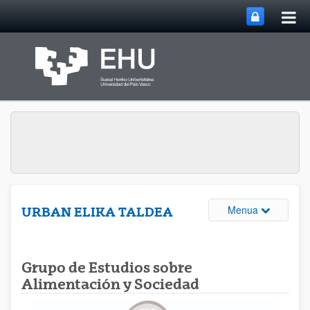
Me
Eduki nagusira joan
nag
ireki
Webguneare
Menua
URBAN ELIKA TALDEA
Grupo de Estudios sobre
Alimentación y Sociedad