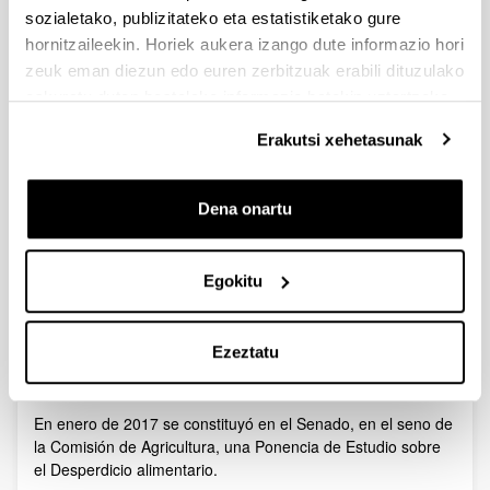
sozialetako, publizitateko eta estatistiketako gure
https://www.youtube.com/watch?v=hPFeZmziaqQ
hornitzaileekin. Horiek aukera izango dute informazio hori
zeuk eman diezun edo euren zerbitzuak erabili dituzulako
Gora
eskuratu duten bestelako informazio batekin uztartzeko.
Proyecto BURUXKARIAK
BBURUXKARIAK - Proyecto de investigación, transferencia y
Erakutsi xehetasunak
difusión para la
mejora de la eficiencia de la Cadena
Alimentaria en la ciudad de Vitoria-Gasteiz
Dena onartu
Subvencionado por la
Fundación Vita
l (2017-2018).
Egokitu
Más información
AQUÍ
Gora
URBAN ELIKA - En la Ponencia de
Ezeztatu
Estudio del Senado sobre Desperdicio
alimentario
En enero de 2017 se constituyó en el Senado, en el seno de
la Comisión de Agricultura, una Ponencia de Estudio sobre
el Desperdicio alimentario.