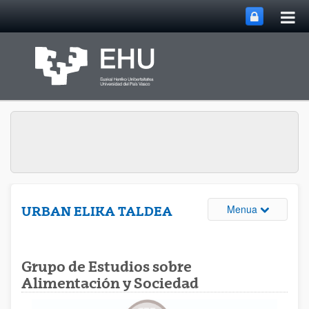
Me
Eduki nagusira joan
nag
ireki
Webguneare
Menua
URBAN ELIKA TALDEA
Grupo de Estudios sobre
Alimentación y Sociedad