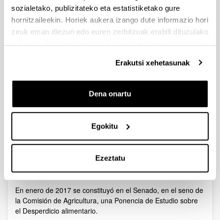
sozialetako, publizitateko eta estatistiketako gure
https://www.youtube.com/watch?v=hPFeZmziaqQ
hornitzaileekin. Horiek aukera izango dute informazio hori
zeuk eman diezun edo euren zerbitzuak erabili dituzulako
Gora
eskuratu duten bestelako informazio batekin uztartzeko.
Proyecto BURUXKARIAK
BBURUXKARIAK - Proyecto de investigación, transferencia y
Erakutsi xehetasunak
difusión para la
mejora de la eficiencia de la Cadena
Alimentaria en la ciudad de Vitoria-Gasteiz
Dena onartu
Subvencionado por la
Fundación Vita
l (2017-2018).
Egokitu
Más información
AQUÍ
Gora
URBAN ELIKA - En la Ponencia de
Ezeztatu
Estudio del Senado sobre Desperdicio
alimentario
En enero de 2017 se constituyó en el Senado, en el seno de
la Comisión de Agricultura, una Ponencia de Estudio sobre
el Desperdicio alimentario.