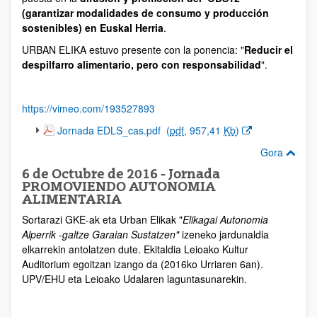
(garantizar modalidades de consumo y producción
sostenibles) en Euskal Herria
.
URBAN ELIKA estuvo presente con la ponencia: "
Reducir el
despilfarro alimentario, pero con responsabilidad
".
https://vimeo.com/193527893
(Beste leiho bat zabalduko du)
Jornada EDLS_cas.pdf
(
pdf
, 957,41
Kb
)
Gora
6 de Octubre de 2016 - Jornada
PROMOVIENDO AUTONOMIA
ALIMENTARIA
Sortarazi GKE-ak eta Urban Elikak "
Elikagai Autonomia
Alperrik -galtze Garaian Sustatzen"
izeneko jardunaldia
elkarrekin antolatzen dute. Ekitaldia Leioako Kultur
Auditorium egoitzan izango da (2016ko Urriaren 6an).
UPV/EHU eta Leioako Udalaren laguntasunarekin.