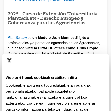
2025 - Curso de Extensión Universitaria
PlantSciLaw - Derecho Europeo y
Gobernanza para las Agrociencias
PlantSciLaw
es
un Módulo Jean Monnet
dirigido a
profesionales y/o personas egresadas de las Agrociencias,
que desde 2023
la UPV/EHU ofrece como Titulo Propio
(Curso de extensión Universitaria), de 6 créditos ECTS
(extensible a 8).
Subvencionado por la Comisión
Europe
a.
Segunda edición,
febrero a Abril de 202
5. Inscripción
abierta
Web orri honek cookieak erabiltzen ditu
Idiomas de impartición: español, y en el caso de los
Cookieak erabiltzen ditugu edukiak eta iragarkiak
ponentes extranjeros, inglés.
pertsonalizatzeko, baliabide sozialetako
Contacto
:
eu-frames.info@ehu.eus
funtzionaltasunak eskaintzeko eta gure trafikoa
aztertzeko. Era berean, gure web orriaren erabilerari
Inscripciones
AQUI
buruzko informazioa partekatzen dugu baliabide