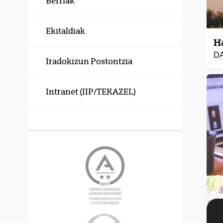
Berriak
Ekitaldiak
H
DA
Iradokizun Postontzia
Intranet (IIP/TEKAZEL)