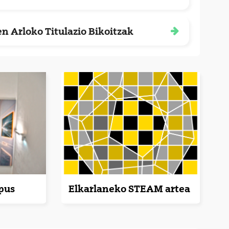
en Arloko Titulazio Bikoitzak
pus
Elkarlaneko STEAM artea