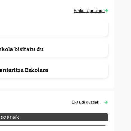
Erakutsi gehiago
kola bisitatu du
eniaritza Eskolara
Ekitaldi guztiak
tozenak