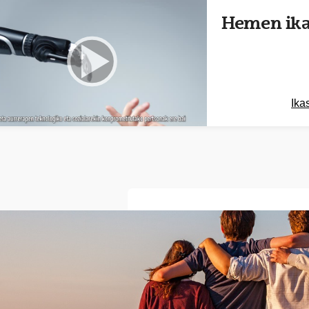
tatu azpiorriak
Hemen ika
tatu azpiorriak
tatu azpiorriak
Ika
tatu azpiorriak
tatu azpiorriak
e leiho bat zabalduko du)
tatu azpiorriak
tatu azpiorriak