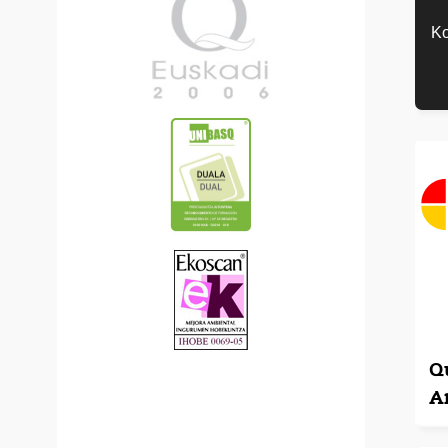
Ko
Q
Ar
L