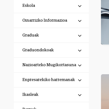
Erakutsi/izku
Eskola
Erakutsi/izku
Oinarrizko Informazioa
Erakutsi/izku
Graduak
Erakutsi/izku
Graduondokoak
Erakutsi/izku
Nazioarteko Mugikortasuna
(Best
Erakutsi/izku
Enpresarekiko harremanak
Erakutsi/izku
Ikasleak