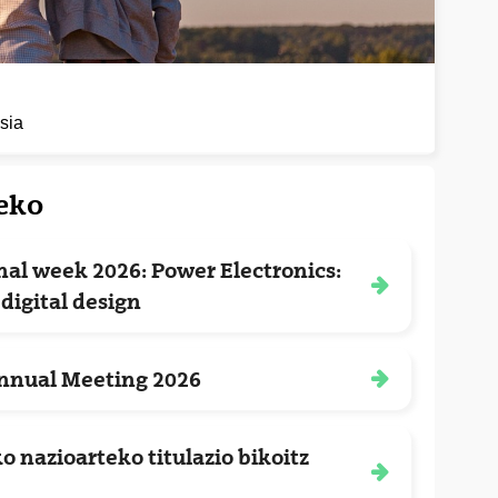
sia
eko
nal week 2026: Power Electronics:
at zabalduko du)
digital design
Annual Meeting 2026
at zabalduko du)
 nazioarteko titulazio bikoitz