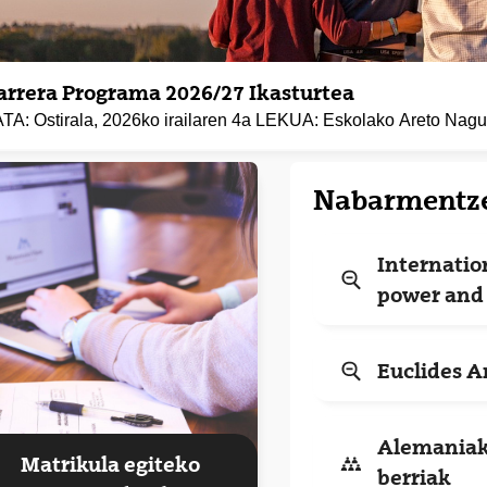
arrera Programa 2026/27 Ikasturtea
TA: Ostirala, 2026ko irailaren 4a LEKUA: Eskolako Areto Nagu
Nabarmentz
Internatio
(Beste leiho b
power and 
Euclides 
(Beste leiho b
Alemaniako
Matrikula egiteko
berriak