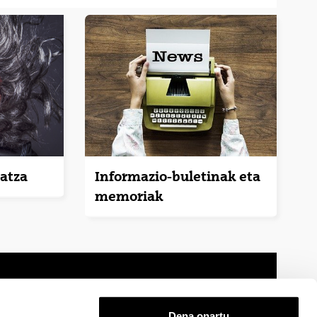
atza
Informazio-buletinak eta
memoriak
Dena onartu