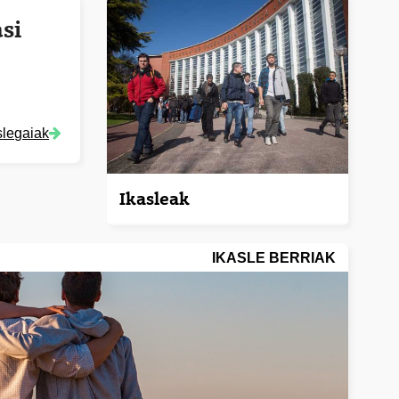
si
slegaiak
Ikasleak
IKASLE BERRIAK