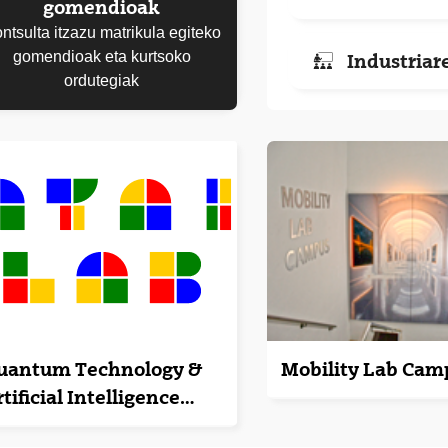
gomendioak
ntsulta itzazu matrikula egiteko
gomendioak eta kurtsoko
Industriar
ordutegiak
uantum Technology &
Mobility Lab Cam
tificial Intelligence
aboratory