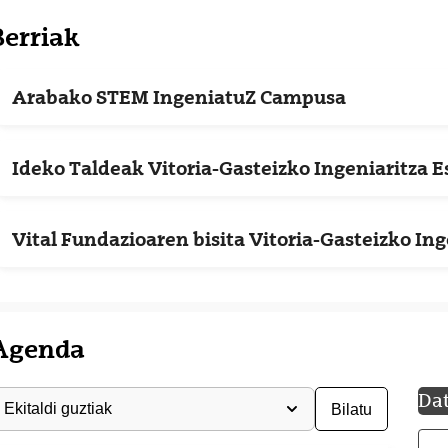
Berriak
Arabako STEM IngeniatuZ Campusa
Ideko Taldeak Vitoria-Gasteizko Ingeniaritza Es
Vital Fundazioaren bisita Vitoria-Gasteizko Ing
Agenda
autatu ekitaldi mota
Da
Bilatu