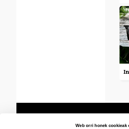
I
Web orri honek cookieak e