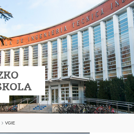
ZKO
SKOLA
VGIE