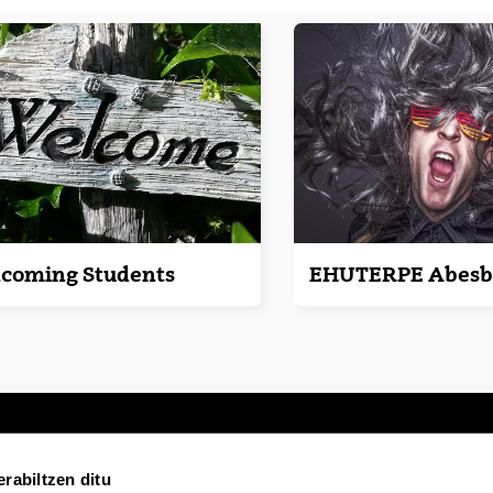
ncoming Students
EHUTERPE Abesb
rabiltzen ditu