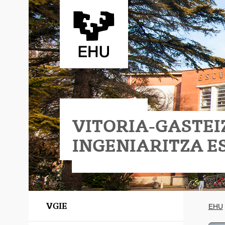
Eduki nagusira joan
VITORIA-GASTEI
INGENIARITZA E
VGIE
EHU