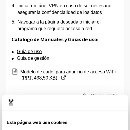
Iniciar un túnel VPN en caso de ser necesario
asegurar la confidencialidad de los datos
Navegar a la página deseada o iniciar el
programa que requiera acceso a red
Catálogo de Manuales y Guías de uso:
Guía de uso
Guía de gestión
(Abre una nueva ventana)
Modelo de cartel para anuncio de acceso WiFi
(
PPT
, 438,50
KB
)
Volver
arriba
Condiciones del servicio
Esta página web usa cookies
Requerimientos