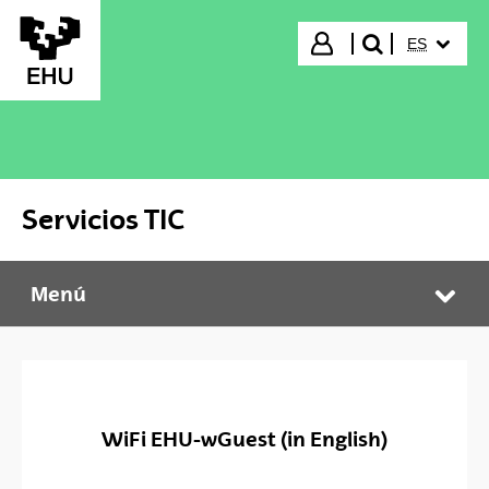
Saltar al contenido principal
IDIOMA S
Iniciar sesión
ES
buscar"
Servicios TIC
Menú
Servicios TIC
Abr
WiFi EHU-wGuest (in English)