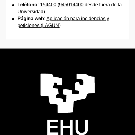
Teléfono:
154400
(
945014400
desde fuera de la
Universidad)
Página web:
Aplicación para incidencias y
peticiones (LAGUN)