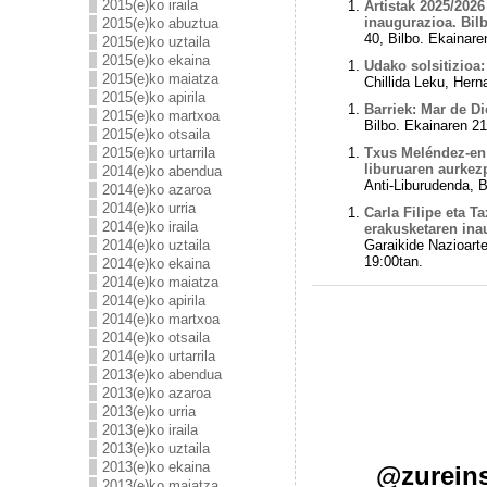
2015(e)ko iraila
Artistak 2025/202
inaugurazioa. Bil
2015(e)ko abuztua
40, Bilbo. Ekainare
2015(e)ko uztaila
2015(e)ko ekaina
Udako solsitizioa:
2015(e)ko maiatza
Chillida Leku, Hern
2015(e)ko apirila
Barriek: Mar de Di
2015(e)ko martxoa
Bilbo. Ekainaren 21
2015(e)ko otsaila
2015(e)ko urtarrila
Txus Meléndez-e
liburuaren aurkez
2014(e)ko abendua
Anti-Liburudenda, B
2014(e)ko azaroa
2014(e)ko urria
Carla Filipe eta
2014(e)ko iraila
erakusketaren ina
2014(e)ko uztaila
Garaikide Nazioarte
19:00tan.
2014(e)ko ekaina
2014(e)ko maiatza
2014(e)ko apirila
2014(e)ko martxoa
2014(e)ko otsaila
2014(e)ko urtarrila
2013(e)ko abendua
2013(e)ko azaroa
2013(e)ko urria
2013(e)ko iraila
2013(e)ko uztaila
2013(e)ko ekaina
@
zurein
2013(e)ko maiatza