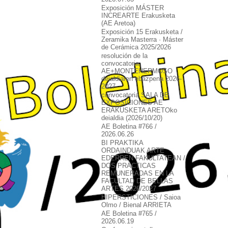
Exposición MÁSTER
INCREARTE Erakusketa
(AE Aretoa)
Exposición 15 Erakusketa /
Zeramika Masterra · Máster
de Cerámica 2025/2026
resolución de la
convocatoria
AE+MONTEHERMOSO
deialdiaren ebazpena 2026-
2027
convocatoria SALA DE
EXPOSICIONES AE
ERAKUSKETA ARETOko
deialdia (2026/10/20)
AE Boletina #766 /
2026.06.26
BI PRAKTIKA
ORDAINDUAK ARTE
EDERREN FAKULTATEAN /
DOS PRÁCTICAS
REMUNERADAS EN LA
FACULTAD DE BELLAS
ARTES 2026/2027
HIPERSTICIONES / Saioa
Olmo / Bienal ARRIETA
AE Boletina #765 /
2026.06.19