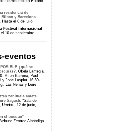
nto de Amorebieta Etxano.
na residencia de
e Bilbao y Barcelona
.
Hasta el 6 de julio.
 Festival Internacional
 el 10 de septiembre.
s-eventos
POSIBLE ¿qué se
oscuras?.
Okela Lantegia,
30: Miren Barrena, Paul
ri y Jone Laspiur. 16:30-
egi, Las Nenas y Leire
ten zenituela amets
ire Sagasti.
“Sala de
 Urretxu. 12 de junio,
en el bosque”
Azkuna Zentroa Alhóndiga