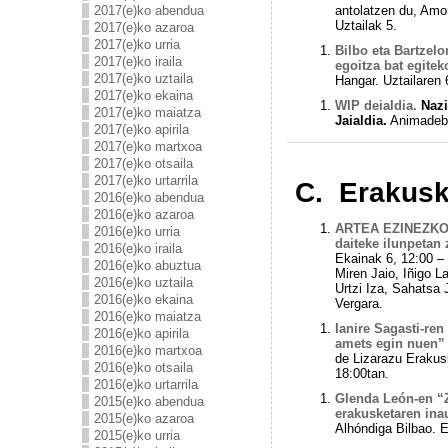
2017(e)ko abendua
antolatzen du, Amo
Uztailak 5.
2017(e)ko azaroa
2017(e)ko urria
Bilbo eta Bartzelo
2017(e)ko iraila
egoitza bat egitek
2017(e)ko uztaila
Hangar. Uztailaren 6
2017(e)ko ekaina
WIP deialdia.
Nazi
2017(e)ko maiatza
Jaialdia.
Animadeba 
2017(e)ko apirila
2017(e)ko martxoa
2017(e)ko otsaila
2017(e)ko urtarrila
C. Erakusk
2016(e)ko abendua
2016(e)ko azaroa
ARTEA EZINEZKO G
2016(e)ko urria
daiteke ilunpetan
2016(e)ko iraila
Ekainak 6, 12:00 – 
2016(e)ko abuztua
Miren Jaio, Iñigo La
2016(e)ko uztaila
Urtzi Iza, Sahatsa 
2016(e)ko ekaina
Vergara.
2016(e)ko maiatza
Ianire Sagasti-re
2016(e)ko apirila
amets egin nuen”
2016(e)ko martxoa
de Lizarazu Erakus
2016(e)ko otsaila
18:00tan.
2016(e)ko urtarrila
Glenda León-en “Z
2015(e)ko abendua
erakusketaren ina
2015(e)ko azaroa
Alhóndiga Bilbao. 
2015(e)ko urria