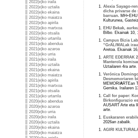
2022(e)ko iraila
Alexia Sayago-ren
2022(e)ko uztaila
dicha privarse de
2022(e)ko ekaina
barruan.
MH+EHU de
2022(e)ko maiatza
Kulturunea, Gasteiz
2022(e)ko apirila
2022(e)ko martxoa
EHU Bekak, aurkez
Bilbo. Ekainak 10, 
2022(e)ko otsaila
2022(e)ko urtarrila
Campus Bizia Lab
2021(e)ko abendua
“GrAL/MALak irau
2021(e)ko azaroa
Aretoa.
Ekainak 16,
2021(e)ko urria
ARTE EDERRAK 202
2021(e)ko iraila
Manterola komisa
2021(e)ko uztaila
Uztailaren 4ra arte.
2021(e)ko ekaina
Verónica Domingo 
2021(e)ko maiatza
Desmemoriaren bi
2021(e)ko apirila
MEMORI
A
RTEan T
2021(e)ko martxoa
Gernika. Irailaren 1
2021(e)ko otsaila
Call for paper: K
2021(e)ko urtarrila
Birkonfigurazio es
2020(e)ko abendua
AUSART Arte eta Ike
2020(e)ko azaroa
arte.
2020(e)ko urria
2020(e)ko iraila
Euskararen erabile
2026an zabalik.
2020(e)ko uztaila
2020(e)ko ekaina
AGIRI KULTURALA-
2020(e)ko maiatza
2020(e)ko apirila