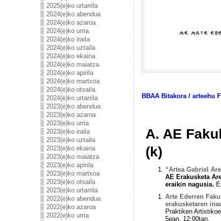
2025(e)ko urtarrila
2024(e)ko abendua
2024(e)ko azaroa
2024(e)ko urria
2024(e)ko iraila
2024(e)ko uztaila
2024(e)ko ekaina
2024(e)ko maiatza
2024(e)ko apirila
2024(e)ko martxoa
2024(e)ko otsaila
BBAA Bitakora
/
arteehu 
2024(e)ko urtarrila
2023(e)ko abendua
2023(e)ko azaroa
2023(e)ko urria
A
. AE Fakul
2023(e)ko iraila
2023(e)ko uztaila
(k)
2023(e)ko ekaina
2023(e)ko maiatza
2023(e)ko apirila
“Artea Gabriel Ar
2023(e)ko martxoa
AE Erakusketa Are
2023(e)ko otsaila
eraikin nagusia.
E
2023(e)ko urtarrila
Arte Ederren Fak
2022(e)ko abendua
erakusketaren ina
2022(e)ko azaroa
Praktiken Artistiko
2022(e)ko urria
5ean, 12:00tan.