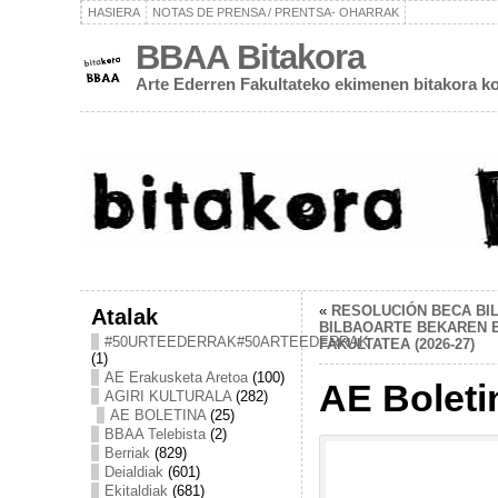
HASIERA
NOTAS DE PRENSA / PRENTSA- OHARRAK
BBAA Bitakora
Arte Ederren Fakultateko ekimenen bitakora ko
«
RESOLUCIÓN BECA BIL
Atalak
BILBAOARTE BEKAREN 
#50URTEEDERRAK#50ARTEEDERRAK
FAKULTATEA (2026-27)
(1)
AE Erakusketa Aretoa
(100)
AE Boleti
AGIRI KULTURALA
(282)
AE BOLETINA
(25)
BBAA Telebista
(2)
Berriak
(829)
Deialdiak
(601)
Ekitaldiak
(681)