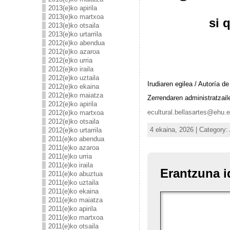
2013(e)ko apirila
2013(e)ko martxoa
si 
2013(e)ko otsaila
2013(e)ko urtarrila
2012(e)ko abendua
2012(e)ko azaroa
2012(e)ko urria
2012(e)ko iraila
2012(e)ko uztaila
Irudiaren egilea / Autoría d
2012(e)ko ekaina
2012(e)ko maiatza
Zerrendaren administratzaile
2012(e)ko apirila
ecultural.bellasartes@ehu.
2012(e)ko martxoa
2012(e)ko otsaila
4 ekaina, 2026 | Category:
2012(e)ko urtarrila
2011(e)ko abendua
2011(e)ko azaroa
2011(e)ko urria
2011(e)ko iraila
Erantzuna i
2011(e)ko abuztua
2011(e)ko uztaila
2011(e)ko ekaina
2011(e)ko maiatza
2011(e)ko apirila
2011(e)ko martxoa
2011(e)ko otsaila