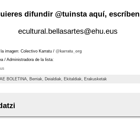
quieres difundir @tuinsta aquí, escríbe
ecultural.bellasartes@ehu.eus
e la imagen: Colectivo Karratu /
@karratu_org
a / Administradora de la lista:
eus
AE BOLETINA,
Berriak,
Deialdiak,
Ekitaldiak,
Erakusketak
datzi