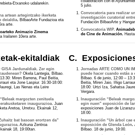
colaboración con el Ayuntamie
rebieta-Etxanoko udalarekin.
5 julio.
Convocatoria para realizar u
na artean artegintzako ikerketa
investigación curatorial entr
o deialdia
.
BilbaoArte Fundazioa eta
Fundación BilbaoArte y Hangar. 
ra arte.
Convocatoria WIP.
Animadeba
oarteko Animazio Zinema
de Cine de Animación.
Hasta
Irailaren 10era arte.
etak-ekitaldiak
C. Exposicione
ISA Jardunaldiak. Zer egin
Jornadas ARTE COMO UN IM
 zaudenean?
Okela Lantegia, Bilbao.
puede hacer cuando estás a 
13:30: Miren Barrena, Paul Beitia,
Bilbao. 6 de junio, 12:00 – 13:
rrauri eta Jone Laspiur. 16:30-18:00:
Beitia, Miren Jaio, Iñigo Larrau
Jauregi, Las Nenas eta Leire
18:00: Urtzi Iza, Sahatsa Jaur
Vergara.
n “Beleak margozten zenituela
Inauguración “Beleak margoz
 erakusketaren inaugurazioa.
Juan
egin nuen” exposición de Ian
keta Aretoa, Urretxu. Ekainak 12,
exposiciones Juan de Lizarazu,
18:00.
uhaitz bat basoan erortzen da”
Inauguración “Un árbol cae 
ugurazioa.
Azkuna Zentroa
exposición de Glenda León
.
Ekainak 18, 19:00tan.
Bilbao. 18 de junio, 19:00.