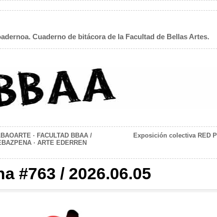
adernoa. Cuaderno de bitácora de la Facultad de Bellas Artes.
BAOARTE · FACULTAD BBAA /
Exposición colectiva RED 
EBAZPENA · ARTE EDERREN
na #763 / 2026.06.05