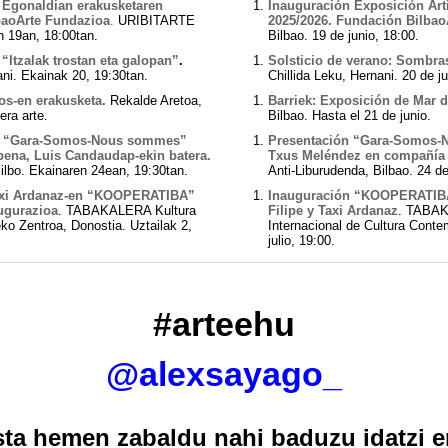
6 Egonaldian erakusketaren
Inauguración Exposición Art
baoArte Fundazioa
.
URIBITARTE
2025/2026. Fundación Bilbao
n 19an, 18:00tan.
Bilbao. 19 de junio, 18:00.
 “Itzalak trostan eta galopan”
.
Solsticio de verano: Sombras 
ani. Ekainak 20, 19:30tan.
Chillida Leku, Hernani. 20 de ju
os-en erakusketa.
Rekalde Aretoa,
Barriek: Exposición de Mar d
era arte.
Bilbao. Hasta el 21 de junio.
n “Gara-Somos-Nous sommes”
Presentación “Gara-Somos-
pena, Luis Candaudap-ekin batera.
Txus Meléndez en compañía
ilbo. Ekainaren 24ean, 19:30tan.
Anti-Liburudenda, Bilbao. 24 de
 Taxi Ardanaz-en “KOOPERATIBA”
Inauguración “KOOPERATIBA
ugurazioa
. TABAKALERA Kultura
Filipe y Taxi Ardanaz
. TABAK
ko Zentroa, Donostia. Uztailak 2,
Internacional de Cultura Conte
julio, 19:00.
#arteehu
@
alexsayago_
sta hemen zabaldu nahi baduzu idatzi e