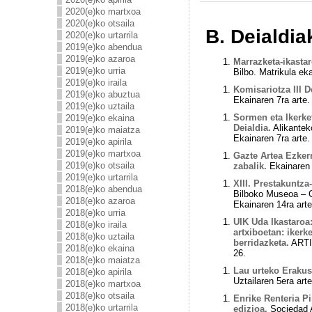
2020(e)ko martxoa
2020(e)ko otsaila
B. Deialdia
2020(e)ko urtarrila
2019(e)ko abendua
2019(e)ko azaroa
Marrazketa-ikasta
2019(e)ko urria
Bilbo. Matrikula eka
2019(e)ko iraila
Komisariotza III D
2019(e)ko abuztua
Ekainaren 7ra arte.
2019(e)ko uztaila
Sormen eta Ikerke
2019(e)ko ekaina
Deialdia.
Alikantek
2019(e)ko maiatza
Ekainaren 7ra arte.
2019(e)ko apirila
2019(e)ko martxoa
Gazte Artea Ezkerr
2019(e)ko otsaila
zabalik.
Ekainaren 
2019(e)ko urtarrila
XIII. Prestakuntza
2018(e)ko abendua
Bilboko Museoa – 
2018(e)ko azaroa
Ekainaren 14ra arte
2018(e)ko urria
UIK Uda Ikastaroa
2018(e)ko iraila
artxiboetan: iker
2018(e)ko uztaila
berridazketa.
ARTI
2018(e)ko ekaina
26.
2018(e)ko maiatza
Lau urteko Erakus
2018(e)ko apirila
Uztailaren 5era arte
2018(e)ko martxoa
2018(e)ko otsaila
Enrike Renteria Pi
2018(e)ko urtarrila
edizioa.
Sociedad A