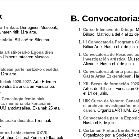
k
B. Convocatoria
ro Trinkoa.
Berreginen Museoak,
Curso Intensivo de Dibujo.
M
inaren 4tik 11ra arte.
Bilbao. Matrícula del 4 al 11 de
eialdia.
BilbaoArte Bilduma.
III Convocatoria Programa C
BilbaoArte. Hasta el 7 de junio.
ta artistikorarko Egonaldien
Convocatoria de Residencias
o Unibertsitatearen Museoa.
Investigación artística.
Museo
Alicante. Hasta el 7 de junio.
aldean parte hartzeko deialdia
Convocatoria abierta para par
12ra arte.
Gazte Artea Ezkerraldea
n
. Ha
-bekak 2026-2027.
Arte Ederren
XIII Becas de formación 2026
Gondra Barandiaran Fundazioa.
Artes de Bilbao – Fundación G
.
el 14 de junio.
: Genealogia feministak
UIK Curso de Verano: Geneal
keta, memoria eta konanaren
el archivo: investigación, me
UM antolatzailea. Ekainak 25 eta
canon.
Organiza ARTIUM. 25 y 
Convocatoria para la Exposic
ketarako deialdia.
Eremuak.
Hasta el 5 de julio.
.
Certamen Pintura Enrike Rent
ntura Lehiaketaren XXVIII.
Organizado por la Sociedad Art
rtístico Cultural Zornoza Elkarteak