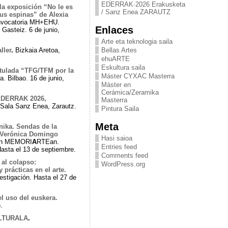
EDERRAK·2026 Erakusketa
la exposición “No le es
/ Sanz Enea ZARAUTZ
sus espinas” de Alexia
nvocatoria MH+EHU.
Enlaces
Gasteiz. 6 de junio,
Arte eta teknologia saila
Bellas Artes
ller
.
Bizkaia Aretoa,
ehuARTE
Eskultura saila
tulada “
TFG/TFM por la
Máster CYXAC Masterra
a. Bilbao. 16 de junio,
Máster en
Cerámica/Zeramika
 EDERRAK 2026,
Masterra
Sala Sanz Enea, Zarautz.
Pintura Saila
Meta
nika. Sendas de la
 Verónica Domingo
Hasi saioa
ión MEMORI
A
RTEan.
Entries feed
asta el 13 de septiembre.
Comments feed
 al colapso:
WordPress.org
 prácticas en el arte.
stigación. Hasta el 27 de
l uso del euskera.
.
ULTURALA
.