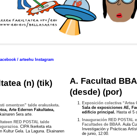
Facebook
/
arteehu Instagram
A. Facultad BBA
tatea (n) (tik)
(desde) (por)
Exposición colectiva “Artea 
esti omentzen” talde erakusketa.
Sala de exposiciones AE, Fac
toa, Arte Ederren Fakultatea,
edificio principal
.
Hasta el 5 d
kainaren 5era arte.
Inauguración RED POSTAL ex
ultateen RED POSTAL talde
Facultades de BBAA
. Aula Cu
ugurazioa
. CIPA Ikerketa eta
Investigación y Prácticas Artí
en Kultur Gela. La Laguna. Ekainaren
de junio, 12:00.