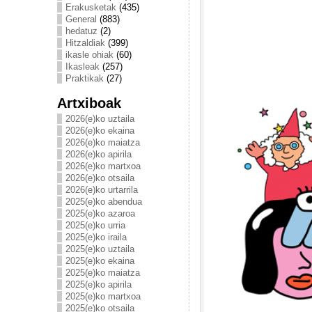
Erakusketak
(435)
General
(883)
hedatuz
(2)
Hitzaldiak
(399)
ikasle ohiak
(60)
Ikasleak
(257)
Praktikak
(27)
Artxiboak
2026(e)ko uztaila
2026(e)ko ekaina
2026(e)ko maiatza
2026(e)ko apirila
2026(e)ko martxoa
2026(e)ko otsaila
2026(e)ko urtarrila
2025(e)ko abendua
2025(e)ko azaroa
2025(e)ko urria
2025(e)ko iraila
2025(e)ko uztaila
2025(e)ko ekaina
2025(e)ko maiatza
2025(e)ko apirila
2025(e)ko martxoa
2025(e)ko otsaila