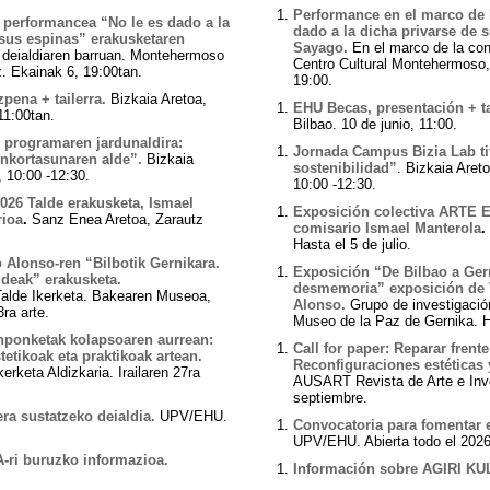
Performance en el marco de 
 performancea “No le es dado a la
dado a la dicha privarse de 
 sus espinas” erakusketaren
Sayago.
En el marco de la co
ialdiaren barruan. Montehermoso
Centro Cultural Montehermoso, 
. Ekainak 6, 19:00tan.
19:00.
pena + tailerra.
Bizkaia Aretoa,
EHU Becas, presentación + ta
11:00tan.
Bilbao. 10 de junio, 11:00.
 programaren jardunaldira:
Jornada Campus Bizia Lab ti
nkortasunaren alde”.
Bizkaia
sostenibilidad
”
. Bizkaia Areto
 10:00 -12:30.
10:00 -12:30.
6 Talde erakusketa, Ismael
Exposición colectiva ARTE
rioa
.
Sanz Enea Aretoa, Zarautz
comisario Ismael Manterola
.
Hasta el 5 de julio.
Alonso-ren “Bilbotik Gernikara.
Exposición “De Bilbao a Ger
deak” erakusketa.
desmemoria” exposición de
alde Ikerketa. Bakearen Museoa,
Alonso.
Grupo de investigac
3ra arte.
Museo de la Paz de Gernika. H
onponketak kolapsoaren aurrean:
Call for paper: Reparar frente
tetikoak eta praktikoak artean.
Reconfiguraciones estéticas y
rketa Aldizkaria. Irailaren 27ra
AUSART Revista de Arte e Inve
septiembre.
ra sustatzeko deialdia.
UPV/EHU.
Convocatoria para fomentar e
UPV/EHU. Abierta todo el 2026
ri buruzko informazioa.
Información sobre AGIRI K