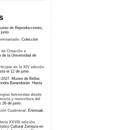
s
useo de Reproducciones,
 junio.
omisariado.
Colección
 de Creación e
 de la Universidad de
ticipar en la XIV edición
sta el 12 de junio.
-2027.
Museo de Bellas
ondra Barandiarán. Hasta
ogías feministas desde
moria y reescritura del
26 de junio.
ión Cuatrienal.
Eremuak.
eria XXVIII edición.
ístico Cultural Zornoza en