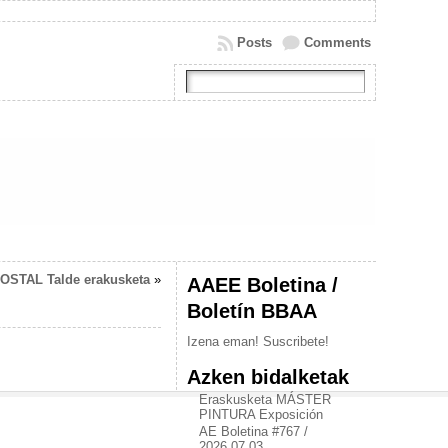
Posts
Comments
POSTAL Talde erakusketa
»
AAEE Boletina /
Boletín BBAA
Izena eman! Suscribete!
Azken bidalketak
Eraskusketa MÁSTER
PINTURA Exposición
AE Boletina #767 /
2026.07.03