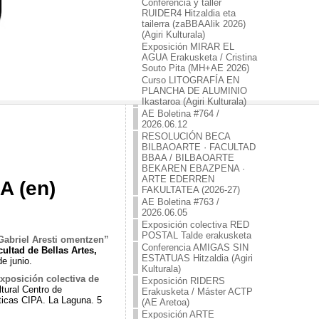
Conferencia y taller
RUIDER4 Hitzaldia eta
tailerra (zaBBAAlik 2026)
(Agiri Kulturala)
Exposición MIRAR EL
AGUA Erakusketa / Cristina
Souto Pita (MH+AE 2026)
Curso LITOGRAFÍA EN
PLANCHA DE ALUMINIO
Ikastaroa (Agiri Kulturala)
AE Boletina #764 /
2026.06.12
RESOLUCIÓN BECA
BILBAOARTE · FACULTAD
BBAA / BILBAOARTE
BEKAREN EBAZPENA ·
ARTE EDERREN
A (en)
FAKULTATEA (2026-27)
AE Boletina #763 /
2026.06.05
Exposición colectiva RED
POSTAL Talde erakusketa
Gabriel Aresti omentzen”
Conferencia AMIGAS SIN
ultad de Bellas Artes,
ESTATUAS Hitzaldia (Agiri
e junio.
Kulturala)
posición colectiva de
Exposición RIDERS
ltural Centro de
Erakusketa / Máster ACTP
sticas CIPA. La Laguna. 5
(AE Aretoa)
Exposición ARTE