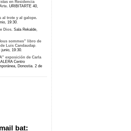
istas en Residencia
Arte.
URIBITARTE 40,
al trote y al galope.
nio, 19:30.
e Dios.
Sala Rekalde,
Nous sommes” libro de
 de Luis Candaudap
.
 junio, 19:30.
” exposición de Carla
ALERA Centro
mporánea, Donostia. 2 de
mail bat: