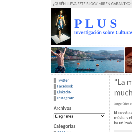
¿QUIÉN LLEVA ESTE BLOG? MIREN GABANTXO
P L U S
Investigación sobre Cultur
Twitter
“La m
Facebook
much
LinkedIN
Instagram
Jorge Oter 
Archivos
El investig
Archivos
música y el
ha utiliza
Categorías