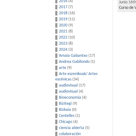
2016
(4)
Junio 16t
2017
(7)
Curso de 
2018
(16)
2019
(11)
2020
(9)
2021
(8)
2022
(10)
2023
(8)
2024
(3)
Amaia Gabantxo
(17)
Andrea Gabilondo
(1)
arte
(9)
Arte eszenikoak/ Artes
escénicas
(34)
audiovisual
(17)
audiovisual
(4)
Bioeconomía
(4)
Bizitegi
(9)
Bizkaia
(0)
Centelles
(1)
Chicago
(4)
ciencia abierta
(5)
colaboración