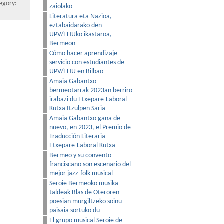
egory:
zaiolako
Literatura eta Nazioa,
eztabaidarako den
UPV/EHUko ikastaroa,
Bermeon
Cómo hacer aprendizaje-
servicio con estudiantes de
UPV/EHU en Bilbao
Amaia Gabantxo
bermeotarrak 2023an berriro
irabazi du Etxepare-Laboral
Kutxa Itzulpen Saria
Amaia Gabantxo gana de
nuevo, en 2023, el Premio de
Traducción Literaria
Etxepare-Laboral Kutxa
Bermeo y su convento
franciscano son escenario del
mejor jazz-folk musical
Seroie Bermeoko musika
taldeak Blas de Oteroren
poesian murgiltzeko soinu-
paisaia sortuko du
El grupo musical Seroie de