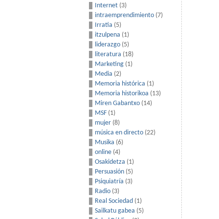
Internet
(3)
intraemprendimiento
(7)
Irratia
(5)
itzulpena
(1)
liderazgo
(5)
literatura
(18)
Marketing
(1)
Media
(2)
Memoria histórica
(1)
Memoria historikoa
(13)
Miren Gabantxo
(14)
MSF
(1)
mujer
(8)
música en directo
(22)
Musika
(6)
online
(4)
Osakidetza
(1)
Persuasión
(5)
Psiquiatría
(3)
Radio
(3)
Real Sociedad
(1)
Sailkatu gabea
(5)