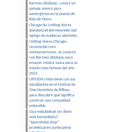
Bermeo (Bizkaia), creará un
paisaje sonoro para
sumergirnos en la poesía de
Blas de Otero
Chicago-ko Uniting Voices
abesbatzak Bermeorekin bat
egingo du euskeraz abesteko
Uniting Voices Chicago,
reconocido coro
norteamericano, se conecta
con Bermeo (Bizkaia) para
ensayar música vasca para su
evento más famoso del año
2023
UPV/EHU interviene con sus
estudiantes en el Festival de
Cine Homeless de Bilbao,
para descubrir qué significa
construir una comunidad
sostenible
Giza-eskubideak zer diren
nola komunikatu?
“Aporofobia Stop”
proiektuaren aurkezpena