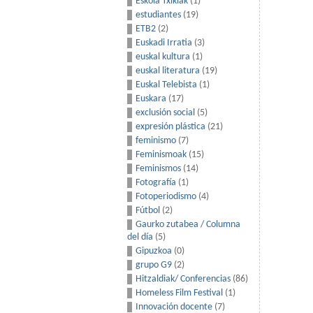
Eskola Txikiak
(1)
estudiantes
(19)
ETB2
(2)
Euskadi Irratia
(3)
euskal kultura
(1)
euskal literatura
(19)
Euskal Telebista
(1)
Euskara
(17)
exclusión social
(5)
expresión plástica
(21)
feminismo
(7)
Feminismoak
(15)
Feminismos
(14)
Fotografía
(1)
Fotoperiodismo
(4)
Fútbol
(2)
Gaurko zutabea / Columna
del día
(5)
Gipuzkoa
(0)
grupo G9
(2)
Hitzaldiak/ Conferencias
(86)
Homeless Film Festival
(1)
Innovación docente
(7)