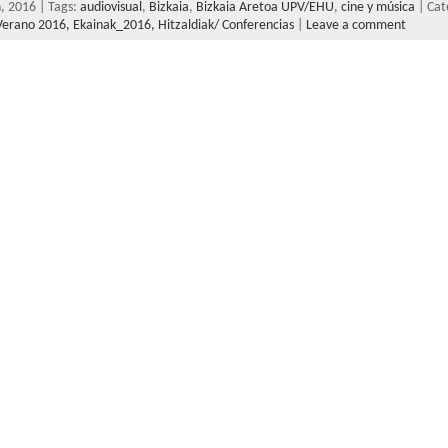
h, 2016 | Tags:
audiovisual
,
Bizkaia
,
Bizkaia Aretoa UPV/EHU
,
cine y música
| Cat
Verano 2016,
Ekainak_2016,
Hitzaldiak/ Conferencias
|
Leave a comment