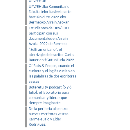
UPV/EHUn
UPV/EHUko Komunikazio
Fakultateko ikasleek parte
hartuko dute 2022.eko
Bermeoko Arrain Azokan
Estudiantes de UPV/EHU
participan con sus
documentales en Arrain
Azoka 2022 de Bermeo
“Selfi americano”, el
aterrizaje del escritor Curtis
Bauer en #GutunZuria 2022
Of Bats & People, cuando el
euskera y el inglés vuelan en
las palabras de dos escritoras
vascas
Boteretu-tv-podcast [5 y 6
Julio], el laboratorio para
comunicar y liderar que
siempre imaginaste
De la periferia al centro:
nuevas escritoras vascas.
Karmele Jaio y Eider
Rodríguez.