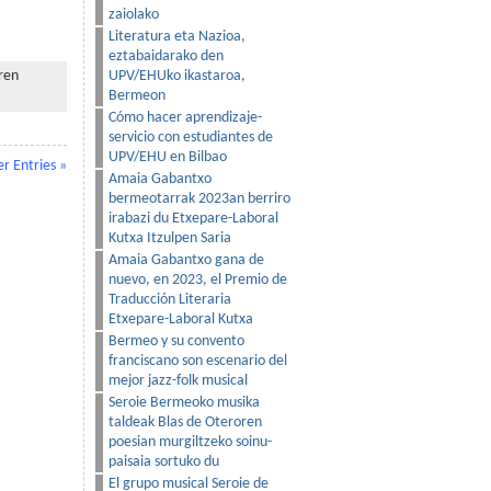
zaiolako
Literatura eta Nazioa,
eztabaidarako den
UPV/EHUko ikastaroa,
ren
Bermeon
Cómo hacer aprendizaje-
servicio con estudiantes de
UPV/EHU en Bilbao
er Entries »
Amaia Gabantxo
bermeotarrak 2023an berriro
irabazi du Etxepare-Laboral
Kutxa Itzulpen Saria
Amaia Gabantxo gana de
nuevo, en 2023, el Premio de
Traducción Literaria
Etxepare-Laboral Kutxa
Bermeo y su convento
franciscano son escenario del
mejor jazz-folk musical
Seroie Bermeoko musika
taldeak Blas de Oteroren
poesian murgiltzeko soinu-
paisaia sortuko du
El grupo musical Seroie de