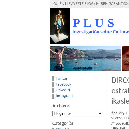
¿QUIÉN LLEVA ESTE BLOG? MIREN GABANTXO
P L U S
Investigación sobre Cultur
Twitter
DIRCO
Facebook
estra
LinkedIN
Instagram
ikasl
Archivos
Archivos
#gallery-1 
width: 33%;
Categorías
/* see gal
UPV/EHU, 