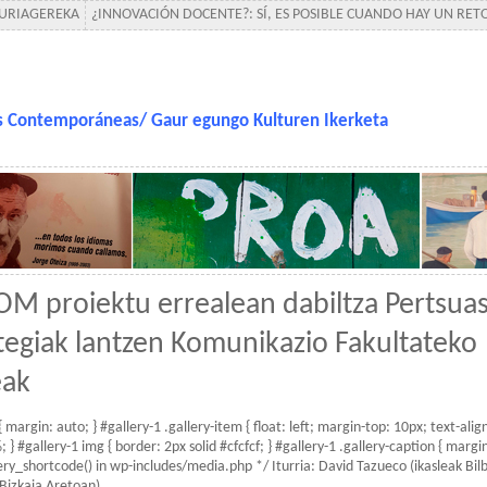
-URIAGEREKA
¿INNOVACIÓN DOCENTE?: SÍ, ES POSIBLE CUANDO HAY UN RE
as Contemporáneas/ Gaur egungo Kulturen Ikerketa
M proiektu errealean dabiltza Pertsuas
tegiak lantzen Komunikazio Fakultateko
eak
{ margin: auto; } #gallery-1 .gallery-item { float: left; margin-top: 10px; text-alig
 } #gallery-1 img { border: 2px solid #cfcfcf; } #gallery-1 .gallery-caption { margin-
lery_shortcode() in wp-includes/media.php */ Iturria: David Tazueco (ikasleak Bil
Bizkaia Aretoan)