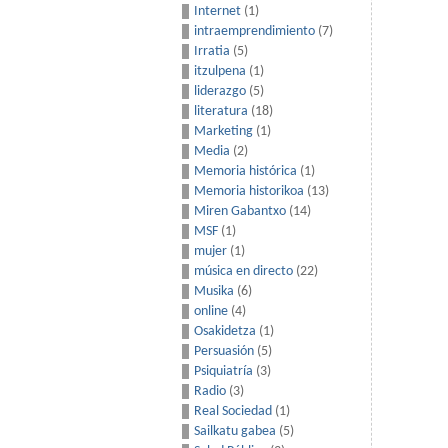
Internet
(1)
intraemprendimiento
(7)
Irratia
(5)
itzulpena
(1)
liderazgo
(5)
literatura
(18)
Marketing
(1)
Media
(2)
Memoria histórica
(1)
Memoria historikoa
(13)
Miren Gabantxo
(14)
MSF
(1)
mujer
(1)
música en directo
(22)
Musika
(6)
online
(4)
Osakidetza
(1)
Persuasión
(5)
Psiquiatría
(3)
Radio
(3)
Real Sociedad
(1)
Sailkatu gabea
(5)