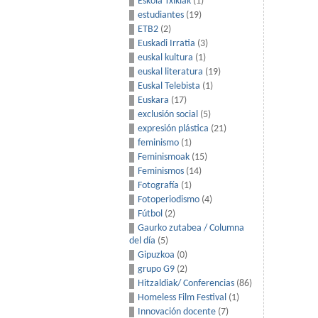
Eskola Txikiak
(1)
estudiantes
(19)
ETB2
(2)
Euskadi Irratia
(3)
euskal kultura
(1)
euskal literatura
(19)
Euskal Telebista
(1)
Euskara
(17)
exclusión social
(5)
expresión plástica
(21)
feminismo
(1)
Feminismoak
(15)
Feminismos
(14)
Fotografía
(1)
Fotoperiodismo
(4)
Fútbol
(2)
Gaurko zutabea / Columna
del día
(5)
Gipuzkoa
(0)
grupo G9
(2)
Hitzaldiak/ Conferencias
(86)
Homeless Film Festival
(1)
Innovación docente
(7)