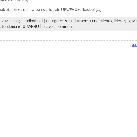
k eta bizkorrak izatea eskatu zaie UPV/EHUko ikasleei […]
 2021 | Tags:
audiovisual
| Category:
2021,
intraemprendimiento,
liderazgo,
Mi
,
tendencias,
UPV/EHU
|
Leave a comment
Old