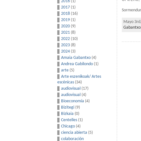
2016
(1)
2017
(1)
Sormenduna
2018
(16)
2019
(1)
Mayo 3rd,
2020
(9)
Gabantxo
2021
(8)
2022
(10)
2023
(8)
2024
(3)
Amaia Gabantxo
(4)
Andrea Gabilondo
(1)
arte
(5)
Arte eszenikoak/ Artes
escénicas
(34)
audiovisual
(17)
audiovisual
(4)
Bioeconomía
(4)
Bizitegi
(9)
Bizkaia
(0)
Centelles
(1)
Chicago
(4)
ciencia abierta
(5)
colaboración