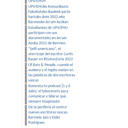
UPV/EHUn
UPV/EHUko Komunikazio
Fakultateko ikasleek parte
hartuko dute 2022.eko
Bermeoko Arrain Azokan
Estudiantes de UPV/EHU
participan con sus
documentales en Arrain
Azoka 2022 de Bermeo
“Selfi americano”, el
aterrizaje del escritor Curtis
Bauer en #GutunZuria 2022
Of Bats & People, cuando el
euskera y el inglés vuelan en
las palabras de dos escritoras
vascas
Boteretu-tv-podcast [5 y 6
Julio], el laboratorio para
comunicar y liderar que
siempre imaginaste
De la periferia al centro:
nuevas escritoras vascas.
Karmele Jaio y Eider
Rodríguez.