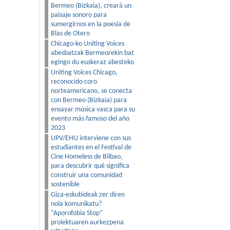
Bermeo (Bizkaia), creará un
paisaje sonoro para
sumergirnos en la poesía de
Blas de Otero
Chicago-ko Uniting Voices
abesbatzak Bermeorekin bat
egingo du euskeraz abesteko
Uniting Voices Chicago,
reconocido coro
norteamericano, se conecta
con Bermeo (Bizkaia) para
ensayar música vasca para su
evento más famoso del año
2023
UPV/EHU interviene con sus
estudiantes en el Festival de
Cine Homeless de Bilbao,
para descubrir qué significa
construir una comunidad
sostenible
Giza-eskubideak zer diren
nola komunikatu?
“Aporofobia Stop”
proiektuaren aurkezpena