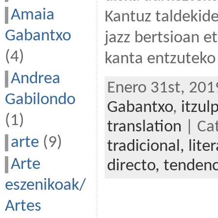
Amaia
Kantuz taldekide
Gabantxo
jazz bertsioan e
(4)
kanta entzuteko
Andrea
Enero 31st, 201
Gabilondo
Gabantxo
,
itzul
(1)
translation
| Ca
arte
(9)
tradicional,
lite
Arte
directo,
tendenc
eszenikoak/
Artes