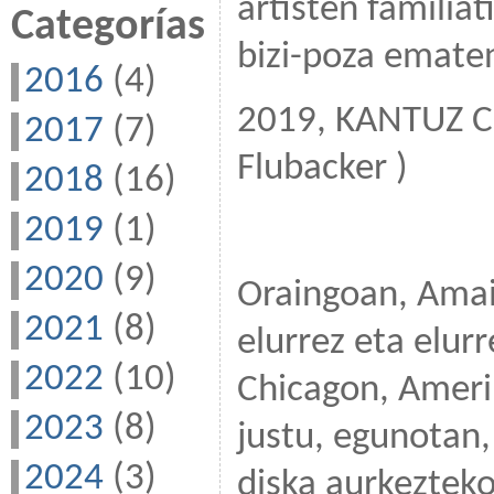
artisten familiat
Categorías
bizi-poza ematen
2016
(4)
2019, KANTUZ Ch
2017
(7)
Flubacker )
2018
(16)
2019
(1)
2020
(9)
Oraingoan, Amai
2021
(8)
elurrez eta elur
2022
(10)
Chicagon, Amerik
2023
(8)
justu, egunotan
2024
(3)
diska aurkeztek