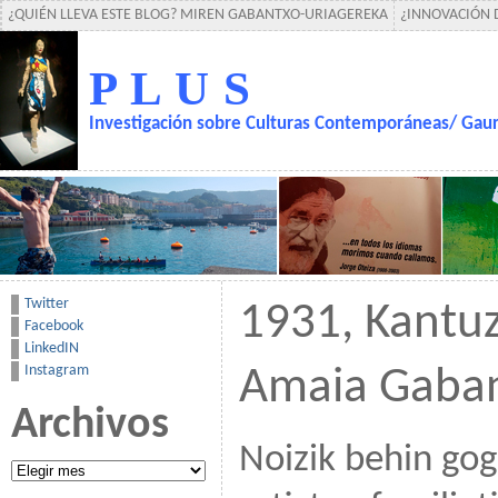
¿QUIÉN LLEVA ESTE BLOG? MIREN GABANTXO-URIAGEREKA
¿INNOVACIÓN 
P L U S
Investigación sobre Culturas Contemporáneas/ Gaur
Twitter
1931, Kantuz
Facebook
LinkedIN
Instagram
Amaia Gaba
Archivos
Noizik behin go
Archivos