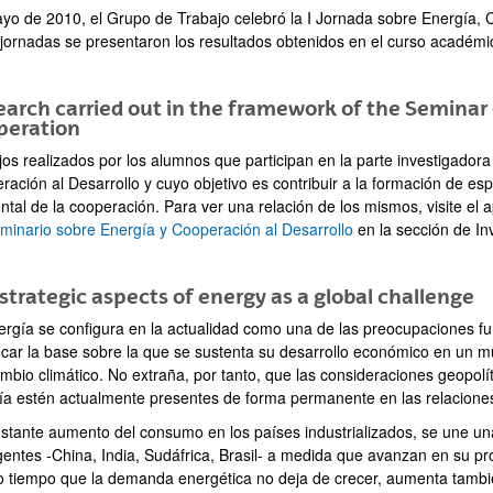
yo de 2010, el Grupo de Trabajo celebró la I Jornada sobre Energía, C
 jornadas se presentaron los resultados obtenidos en el curso académ
arch carried out in the framework of the Semina
peration
jos realizados por los alumnos que participan en la parte investigador
ación al Desarrollo y cuyo objetivo es contribuir a la formación de esp
ntal de la cooperación. Para ver una relación de los mismos, visite el
eminario sobre Energía y Cooperación al Desarrollo
en la sección de In
strategic aspects of energy as a global challenge
ergía se configura en la actualidad como una de las preocupaciones f
ecar la base sobre la que se sustenta su desarrollo económico en un 
ambio climático. No extraña, por tanto, que las consideraciones geopol
ía estén actualmente presentes de forma permanente en las relaciones
nstante aumento del consumo en los países industrializados, se une 
entes -China, India, Sudáfrica, Brasil- a medida que avanzan en su pro
 tiempo que la demanda energética no deja de crecer, aumenta también