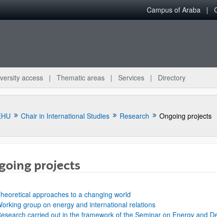
Campus of Araba
versity access
Thematic areas
Services
Directory
EHU
Chair in International Studies
Research
Ongoing projects
going projects
bpages
heoretical approaches to a changing world
orking group on energy and international relations
esearch carried out in the framework of the Seminar on Energy and 