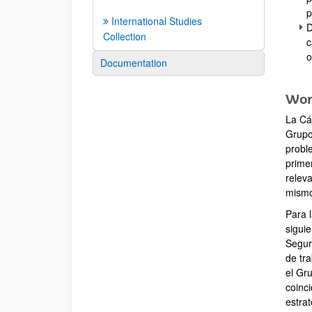
p
International Studies
D
Collection
c
o
Documentation
Work
La Cá
Grupo
probl
prime
relev
mism
Para 
sigui
Segur
de tr
el Gru
coinc
estrat