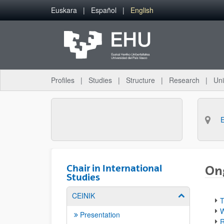
Skip to Main Content
Euskara
Español
English
Profiles
Studies
Structure
Research
Uni
Chair in International
On
Studies
CEINIK
Show/hide su
T
W
Presentation
R