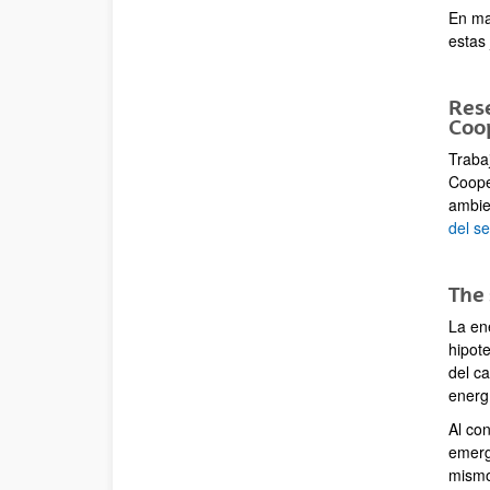
En ma
estas
Rese
Coo
Traba
Cooper
ambie
del s
The 
La en
hipot
del c
energ
Al co
emerg
mismo