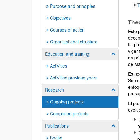
T
Purpose and principles
Objectives
Theo
Courses of action
Este p
decen
Organizational structure
fin p
vigen
Education and training
Show/hide su
de pr
de Ma
Activities
Es ne
Activities previous years
Son d
enfoqu
Research
Show/hide su
presu
Ongoing projects
El pro
evolu
Completed projects
D
Publications
r
Show/hide su
D
Books
p