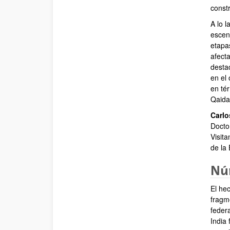
constr
A lo l
escen
etapa
afecta
desta
en el
en té
Qaida
Carlo
Docto
Visit
de la
Núm
El hec
fragm
federa
India