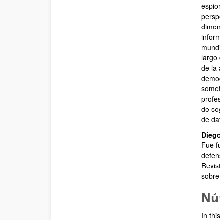
espio
perspe
dimen
inform
mundi
largo 
de la 
democ
somet
profe
de se
de dat
Diego
Fue fu
defens
Revis
sobre 
Núm
In thi