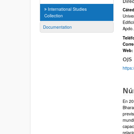
Dire
International Studies
Cáted
Collection
Unive
Edific
Documentation
Apdo.
Telé
Corre
Web:
OJS
https
Nú
En 201
Bhara
previ
mundi
capac
relac