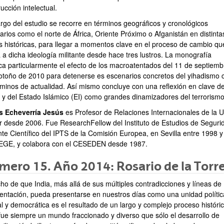
ucción intelectual.
argo del estudio se recorre en términos geográficos y cronológicos
arios como el norte de África, Oriente Próximo o Afganistán en distinta
s históricas, para llegar a momentos clave en el proceso de cambio qu
 a dicha ideología militante desde hace tres lustros. La monografía
ca particularmente el efecto de los macroatentados del 11 de septiembr
 otoño de 2010 para detenerse es escenarios concretos del yihadismo co
rminos de actualidad. Así mismo concluye con una reflexión en clave de
 y del Estado Islámico (EI) como grandes dinamizadores del terrorismo
s Echeverría Jesús
es Profesor de Relaciones Internacionales de la
r desde 2006. Fue ResearchFellow del Instituto de Estudios de Seguri
ante Científico del IPTS de la Comisión Europea, en Sevilla entre 1998 
 EGE, y colabora con el CESEDEN desde 1987.
ero 15. Año 2014: Rosario de la Torre
ho de que India, más allá de sus múltiples contradicciones y líneas de
entación, pueda presentarse en nuestros días como una unidad polític
l y democrática es el resultado de un largo y complejo proceso históric
 fue siempre un mundo fraccionado y diverso que sólo el desarrollo de