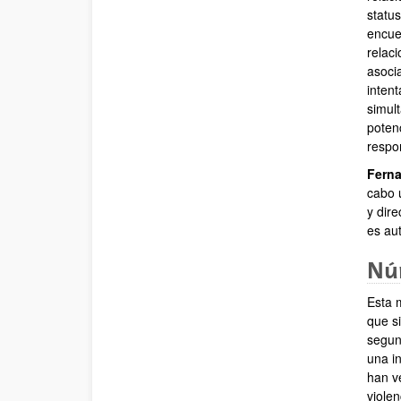
statu
encue
relaci
asoci
intent
simult
potenc
respo
Fern
cabo 
y dir
es aut
Núm
Esta 
que si
segun
una i
han v
viole