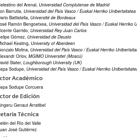
elestino del Arenal,
Universidad Complutense de Madrid
on Barrutia,
Universidad del País Vasco / Euskal Herriko Unibertsitatea
ario Battistella,
Université de Bordeaux
osé Ramón Bengoetxea,
Universidad del País Vasco / Euskal Herriko U
icente Garrido,
Universidad Rey Juan Carlos
elipe Gómez,
Universidad de Deusto
ichael Keating,
University of Aberdeen
onzalo Molina,
Universidad del País Vasco / Euskal Herriko Unibertsita
bpages
lexandr Orlov,
MGIMO Universitet (Moscú)
avid Slater,
Loughborough University (UK)
epa Sodupe,
Universidad del País Vasco / Euskal Herriko Unibertsitate
ector Académico
epa Sodupe Corcuera
bpages
ctor de Edición
ingeru Genaut Arratibel
etaría Técnica
elén del Río del Valle
bpages
uan José Gutiérrez