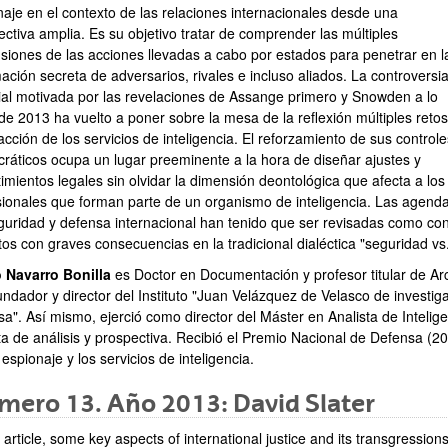
naje en el contexto de las relaciones internacionales desde una
ctiva amplia. Es su objetivo tratar de comprender las múltiples
siones de las acciones llevadas a cabo por estados para penetrar en l
ación secreta de adversarios, rivales e incluso aliados. La controversi
al motivada por las revelaciones de Assange primero y Snowden a lo
de 2013 ha vuelto a poner sobre la mesa de la reflexión múltiples retos
acción de los servicios de inteligencia. El reforzamiento de sus controle
ráticos ocupa un lugar preeminente a la hora de diseñar ajustes y
imientos legales sin olvidar la dimensión deontológica que afecta a los
sionales que forman parte de un organismo de inteligencia. Las agend
guridad y defensa internacional han tenido que ser revisadas como c
os con graves consecuencias en la tradicional dialéctica "seguridad vs
 Navarro Bonilla
es Doctor en Documentación y profesor titular de Arch
ndador y director del Instituto "Juan Velázquez de Velasco de investiga
a". Así mismo, ejerció como director del Máster en Analista de Inteligen
ta de análisis y prospectiva. Recibió el Premio Nacional de Defensa (20
espionaje y los servicios de inteligencia.
ero 13. Año 2013: David Slater
s article, some key aspects of international justice and its transgression