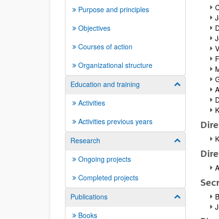
C
Purpose and principles
J
Objectives
D
J
Courses of action
V
F
Organizational structure
M
G
Education and training
Show/hide su
A
D
Activities
K
Activities previous years
Dir
K
Research
Show/hide su
Dire
Ongoing projects
A
Completed projects
Secr
Publications
B
Show/hide su
J
Books