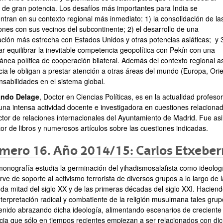
s de gran potencia. Los desafíos más importantes para India se
ntran en su contexto regional más inmediato: 1) la consolidación de la
ones con sus vecinos del subcontinente; 2) el desarrollo de una
ación más estrecha con Estados Unidos y otras potencias asiáticas; y 
ar equilibrar la inevitable competencia geopolítica con Pekín con una
ánea política de cooperación bilateral. Además del contexto regional a
ia le obligan a prestar atención a otras áreas del mundo (Europa, Orien
nsabilidades en el sistema global.
ando Delage
, Doctor en Ciencias Políticas, es en la actualidad profesor
una intensa actividad docente e investigadora en cuestiones relaciona
ector de relaciones internacionales del Ayuntamiento de Madrid. Fue as
or de libros y numerosos artículos sobre las cuestiones indicadas.
ero 16. Año 2014/15: Carlos Etxeberr
monografía estudia la germinación del yihadismosalafista como ideolog
rve de soporte al activismo terrorista de diversos grupos a lo largo de l
da mitad del siglo XX y de las primeras décadas del siglo XXI. Hacien
nterpretación radical y combatiente de la religión musulmana tales gru
enido abrazando dicha ideología, alimentando escenarios de creciente
ncia que sólo en tiempos recientes empiezan a ser relacionados con di