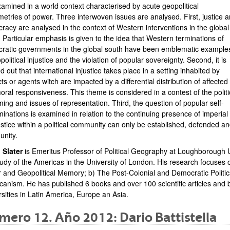
xamined in a world context characterised by acute geopolitical
etries of power. Three interwoven issues are analysed. First, justice 
racy are analysed in the context of Western interventions in the global
 Particular emphasis is given to the idea that Western terminations of
ratic governments in the global south have been emblematic example
political injustice and the violation of popular sovereignty. Second, it is
d out that international injustice takes place in a setting inhabited by
ts or agents witch are impacted by a differential distribution of affected
ral responsiveness. This theme is considered in a contest of the politi
ming and issues of representation. Third, the question of popular self-
inations is examined in relation to the continuing presence of imperial 
ustice within a political community can only be established, defended 
nity.
 Slater
is Emeritus Professor of Political Geography at Loughborough Uni
tudy of the Americas in the University of London. His research focuses 
 and Geopolitical Memory; b) The Post-Colonial and Democratic Politi
canism. He has published 6 books and over 100 scientific articles and 
sities in Latin America, Europe an Asia.
ero 12. Año 2012: Dario Battistella