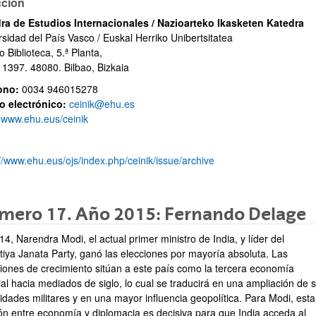
cción
ra de Estudios Internacionales / Nazioarteko Ikasketen Katedra
rsidad del País Vasco / Euskal Herriko Unibertsitatea
io Biblioteca, 5.ª Planta,
 1397. 48080. Bilbao, Bizkaia
fono:
0034 946015278
o electrónico:
ceinik@ehu.es
www.ehu.eus/ceinik
://www.ehu.eus/ojs/index.php/ceinik/issue/archive
mero 17. Año 2015: Fernando Delage
4, Narendra Modi, el actual primer ministro de India, y líder del
tiya Janata Party, ganó las elecciones por mayoría absoluta. Las
siones de crecimiento sitúan a este país como la tercera economía
al hacia mediados de siglo, lo cual se traducirá en una ampliación de 
idades militares y en una mayor influencia geopolítica. Para Modi, esta
ión entre economía y diplomacia es decisiva para que India acceda al