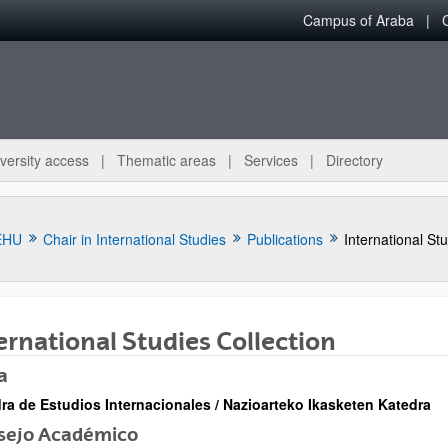
Campus of Araba
versity access
Thematic areas
Services
Directory
EHU
Chair in International Studies
Publications
International Stu
ernational Studies Collection
a
bpages
ra de Estudios Internacionales / Nazioarteko Ikasketen Katedra
sejo Académico