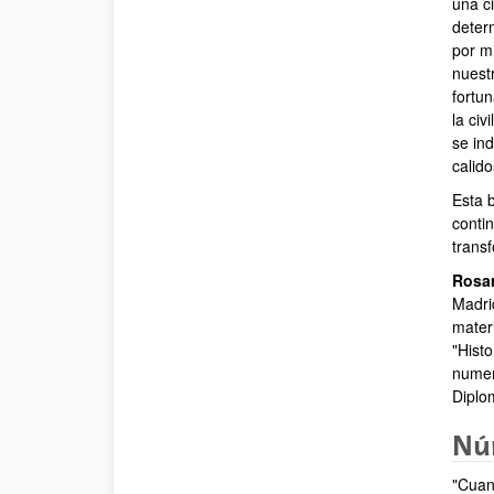
una ci
deter
por m
nuest
fortun
la civ
se ind
calido
Esta 
conti
transf
Rosar
Madri
mater
"Histo
numer
Diplom
Núm
"Cuan