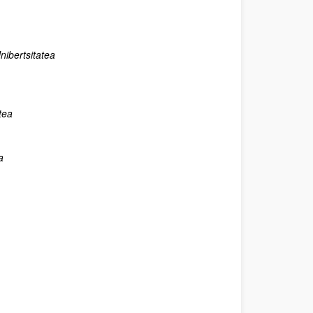
nibertsitatea
tea
a