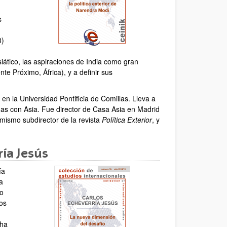
s
3)
siático, las aspiraciones de India como gran
te Próximo, África), y a definir sus
 en la Universidad Pontificia de Comillas. Lleva a
das con Asia. Fue director de Casa Asia en Madrid
imismo subdirector de la revista
Política Exterior
, y
ía Jesús
ía
a
do
pos
cha