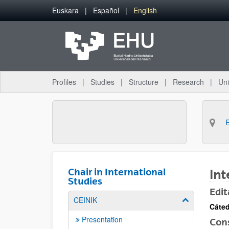
Skip to Main Content
Euskara
Español
English
Profiles
Studies
Structure
Research
Uni
Chair in International
Int
Studies
Edit
CEINIK
Show/hide su
Cáted
Presentation
Con