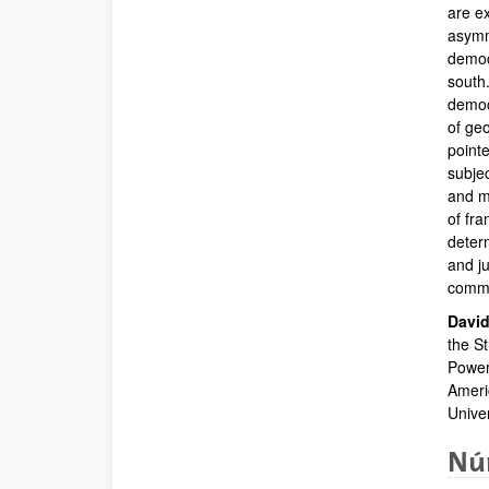
are e
asymm
democ
south.
democ
of geo
pointe
subjec
and mo
of fra
determ
and j
commu
David
the S
Power
Ameri
Univer
Núm