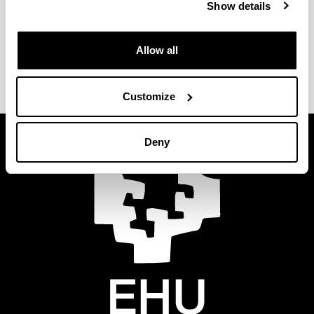
Bilboko Ingeniaritza Eskolako webgunean aurkituko
Show details
duzu
praktikei buruzko informazio osagarria
, baita
horietan parte hartzeko baldintzak eta prozedurak
Allow all
ere.
Customize
Deny