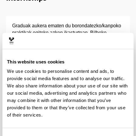
Graduak aukera ematen du borondatezko/kanpoko
praktikak egiteko azken ikasturtean, Bilboko
Ingeniaritza Eskolarekin lankidetzan dauden 500
enpresa baino gehiagotan. Praktika horiek zure
espediente akademikoan jasoko dira.
This website uses cookies
Praktika hauek egiteak, titulazioaren arloan
We use cookies to personalise content and ads, to
esperientzia praktikoa eskuratzeaz gain, zure
provide social media features and to analyse our traffic.
ibilbide profesionalaren hasierarako aukera ere
We also share information about your use of our site with
eman dezake.
our social media, advertising and analytics partners who
may combine it with other information that you’ve
Gainera, Bilboko Ingeniaritza Eskolan 10 Enpresa
provided to them or that they’ve collected from your use
Gela baino gehiago ditugu, eta bertan ere praktikak
of their services.
egin ahal izango dituzu, Eskolatik atera beharrik
gabe.