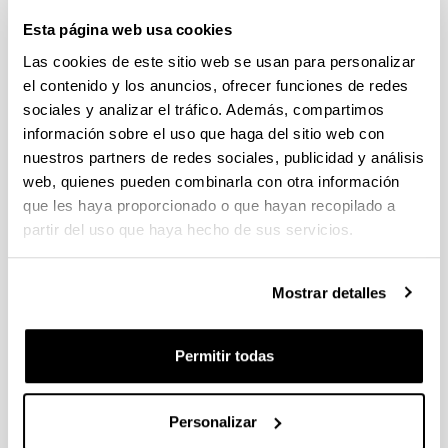
Erasmus+ Movilidad de Docencia o
Esta página web usa cookies
Combinada para PDI
y
Erasmus+ Movilidad de
Las cookies de este sitio web se usan para personalizar
Formación para PDI
el contenido y los anuncios, ofrecer funciones de redes
sociales y analizar el tráfico. Además, compartimos
Erasmus+ Movilidad de Formación para
información sobre el uso que haga del sitio web con
PTGAS
nuestros partners de redes sociales, publicidad y análisis
web, quienes pueden combinarla con otra información
que les haya proporcionado o que hayan recopilado a
Erasmus+ Movilidad Entrante para
partir del uso que haya hecho de sus servicios.
Profesionales
Mostrar detalles
ERACON (PDI/ PTGAS)
Permitir todas
EAIE (PDI/ PTGAS)
Personalizar
Erasmus+ fuera de Europa (PDI/ PTGAS)