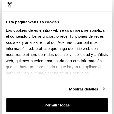
2. Fecha de inicio
Año 2017
Arriba
Esta página web usa cookies
3. Dirección
Las cookies de este sitio web se usan para personalizar
Amaia Elizalde Estenaga.
el contenido y los anuncios, ofrecer funciones de redes
Arriba
sociales y analizar el tráfico. Además, compartimos
4. Comité científico
información sobre el uso que haga del sitio web con
nuestros partners de redes sociales, publicidad y análisis
Arriba
web, quienes pueden combinarla con otra información
5. Instrucciones a los autores para el
que les haya proporcionado o que hayan recopilado a
envío de originales
partir del uso que haya hecho de sus servicios.
Originalak jasotzea: Mikel Laboa Katedraren bilduman
argitaratzeko eskaera honela egin behar da: egileak
eskabidea bidali behar du, behar bezala beteta eta
Mostrar detalles
lanaren behin betiko originalarekin, helbide honetara:
amaia.elizalde@ehu.eus
.
Eskabidean adieraziko dira: egilearen datu pertsonalak,
Permitir todas
lanaren izenburu osoa, laburpena, interes zientifikoa,