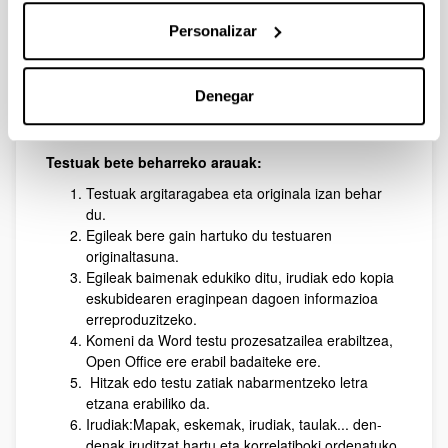
publiko xedea eta lanak izan dezakeen zabalpen
komertziala. Lanak argitaragabeak edo ikerketa original
Personalizar
baten emaitza izango dira, eta Mikel Laboa Katedraren
lan ildoetan kokatuko dira. Testua informatika
euskarrian bidaliko da, PDF batekin, ahal izanez gero.
Denegar
Argitalpen batzordeak onartu beharko du proposamena
eta argiratzeko prozesuari hasiera emango dio.
Testuak bete beharreko arauak:
Testuak argitaragabea eta originala izan behar
du.
Egileak bere gain hartuko du testuaren
originaltasuna.
Egileak baimenak edukiko ditu, irudiak edo kopia
eskubidearen eraginpean dagoen informazioa
erreproduzitzeko.
Komeni da Word testu prozesatzailea erabiltzea,
Open Office ere erabil badaiteke ere.
Hitzak edo testu zatiak nabarmentzeko letra
etzana erabiliko da.
Irudiak:Mapak, eskemak, irudiak, taulak... den-
denak iruditzat hartu eta korrelatiboki ordenatuko