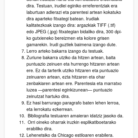
dira. Testuan, irudiei eginiko erreferentziak era
laburtuan adierazi eta parentesi artean kokatuko
dira aparteko fitxategi batean. Irudiak
kalitatezkoak izango dira: argazkiak TIFF (.tif)
edo JPEG (.jpg) fitxategian bidaliko dira, 300 dpi-
ko gutxieneko bereizmen eta kolore grisen
gamarekin. Irudi guztiek baimena izango dute.
Lerro arteko bakarra izango du testuak.
Zuriune bakarra utziko da hitzen artean, baita
puntuazio zeinuen eta hurrengo hitzaren artean
ere. Ez da tarterik utziko hitzaren eta puntuazio
zeinuaren artean, ezta hitzaren eta ohar
zenbakiaren artean ere. Parentesia eta marratxo
luzea —parentesi eginkizunean— puntuazio
zeinutzat hartuko dira.
Ez hasi barrurago paragrafo baten lehen lerroa,
eta lerrokatu ezkerrean.
Bibliografia testuaren amaieran idatziz jasoko da.
Orri oineko oharrak iruzkin esplikatiboetarako
erabiliko dira.
Lehenetsiko da Chicago estiloaren erabilera.