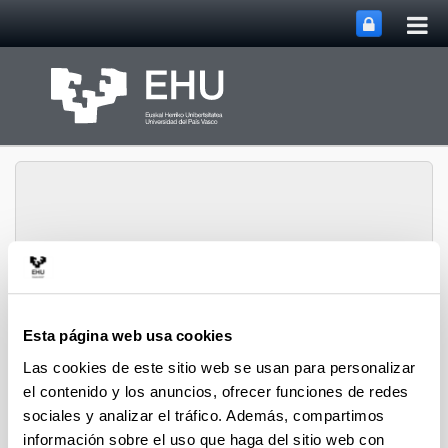
Abri
Saltar al contenido principal
me
prin
Abrir/cerrar m
Menú
Biblioteca
Esta página web usa cookies
Las cookies de este sitio web se usan para personalizar
Publicar en acceso abierto
el contenido y los anuncios, ofrecer funciones de redes
sociales y analizar el tráfico. Además, compartimos
¿Qué es el acceso abierto?
información sobre el uso que haga del sitio web con