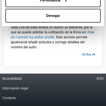
Personalizar
Arriba
Hacer correcciones en el perfil de autor
Denegar
Si la firma de un autor aparece con variantes de
nombre en los distintos trabajos recogidos en Scopus,
cada una de ellas tendrá un Author ID diferente, por lo
que se puede solicitar la unificación de la firma en:
How
do I correct my author profile
.
Este servicio permite
igualmente añadir artículos y corregir detalles del
nombre del autor.
Arriba
Accesibilidad
EHU
Información legal
Contacto