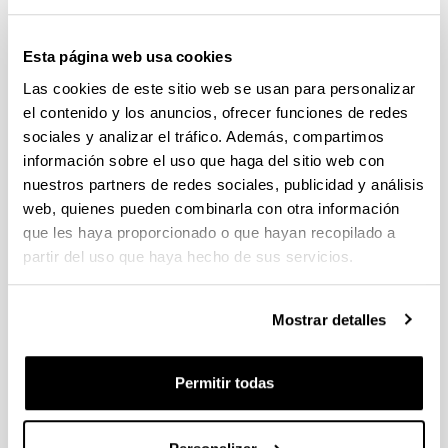
Hacer correcciones en el perfil de autor
Esta página web usa cookies
¿Qué es?
Las cookies de este sitio web se usan para personalizar
el contenido y los anuncios, ofrecer funciones de redes
sociales y analizar el tráfico. Además, compartimos
información sobre el uso que haga del sitio web con
nuestros partners de redes sociales, publicidad y análisis
web, quienes pueden combinarla con otra información
que les haya proporcionado o que hayan recopilado a
Scopus Author ID
es un identificador numérico que se
partir del uso que haya hecho de sus servicios.
asigna automáticamente a los autores que tengan
publicaciones recogidas en
Scopus
. Este identificador lo
distingue de otros autores fijando un número único y
Mostrar detalles
agrupando todos sus documentos en un perfil del autor.
Ofrece análisis bibliométricos, índice h y seguimiento de
citas de los trabajos recogidos en Scopus.
Permitir todas
Permite enlazar el perfil del autor de Scopus con del
perfil de
ORCID
.