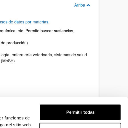
Arriba
ses de datos por materias.
ioquímica, etc. Permite buscar sustancias,
l, de producción).
ología, enfermería veterinaria, sistemas de salud
e (MeSH).
Permitir todas
Arriba
er funciones de
ga del sitio web