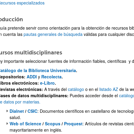
ecursos especializados
roducción
guía pretende servir como orientación para la obtención de recursos bi
n cuenta las
pautas generales de búsqueda
válidas para cualquier disc
ar subpáginas
rsos multidisciplinares
 importante seleccionar fuentes de información fiables, científicas y d
atálogo de la Biblioteca Universitaria
.
epositorios:
ADDI
y
Recolecta
.
ibros electrónicos:
e-Libro
.
evistas electrónicas:
A través del
catálogo
o en el
listado AZ
de la we
ases de datos multidisciplinares:
Puedes acceder desde el
catálog
e datos por materias.
Dialnet
/
CSIC
: Documentos científicos en castellano de tecnolog
salud.
Web of Science
/
Scopus
/
Proquest
: Artículos de revistas cien
mayoritariamente en inglés.