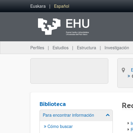
Saltar al contenido principal
Euskara
Español
Perfiles
Estudios
Estructura
Investigación
Biblioteca
Rec
Para encontrar información
Mostrar/ocult
I
Cómo buscar
R