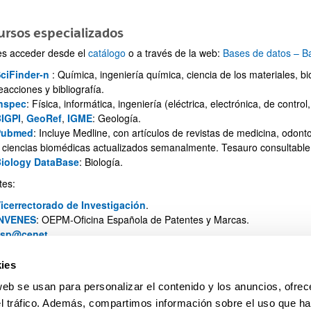
rsos especializados
ar subpáginas
s acceder desde el
catálogo
o a través de la web:
Bases de datos – Ba
ciFinder-n
: Química, ingeniería química, ciencia de los materiales, b
eacciones y bibliografía.
nspec
: Física, informática, ingeniería (eléctrica, electrónica, de contro
IGPI
,
GeoRef
,
IGME
: Geología.
Pubmed
: Incluye Medline, con artículos de revistas de medicina, odont
 ciencias biomédicas actualizados semanalmente. Tesauro consultabl
iology DataBase
: Biología.
ar subpáginas
tes:
icerrectorado de Investigación
.
INVENES
: OEPM-Oficina Española de Patentes y Marcas.
esp@cenet
.
PATENTSCOPE®SearchService
.
oogle Patent Search
.
ies
web se usan para personalizar el contenido y los anuncios, ofrec
el tráfico. Además, compartimos información sobre el uso que ha