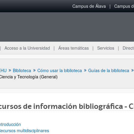
Campus de Álava
Campus de
Acceso a la Universidad
Áreas temáticas
Servicios
Direct
EHU
Biblioteca
Cómo usar la biblioteca
Guías de la biblioteca
Ciencia y Tecnología (General)
ursos de información bibliográfica - C
ar subpáginas
ntroducción
ecursos multidisciplinares