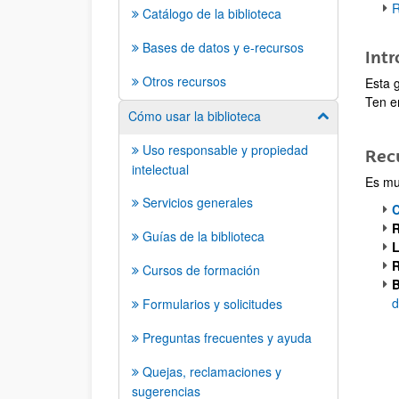
R
Catálogo de la biblioteca
Bases de datos y e-recursos
Int
Otros recursos
Esta 
Ten e
Cómo usar la biblioteca
Mostrar/ocult
Uso responsable y propiedad
Recu
intelectual
Es muy
Servicios generales
C
R
Guías de la biblioteca
L
R
Cursos de formación
B
d
Formularios y solicitudes
Preguntas frecuentes y ayuda
Quejas, reclamaciones y
sugerencias