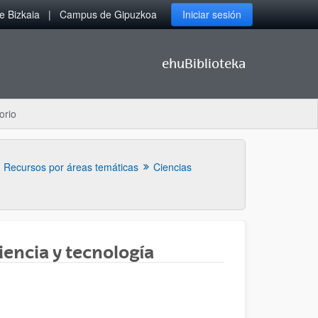
 Bizkaia
Campus de Gipuzkoa
Iniciar sesión
ehuBiblioteka
orio
Recursos por áreas temáticas
Ciencias
iencia y tecnología