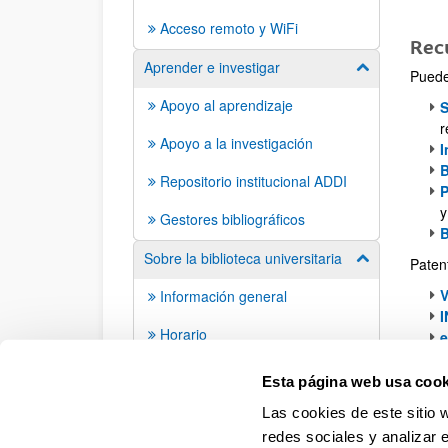
Acceso remoto y WiFi
Recu
Aprender e investigar
Mostrar/ocult
Puede
Apoyo al aprendizaje
S
r
Apoyo a la investigación
I
B
Repositorio institucional ADDI
y
Gestores bibliográficos
B
Sobre la biblioteca universitaria
Mostrar/ocult
Paten
V
Información general
Horario
Bibliotecas
G
Esta página web usa cook
Las cookies de este sitio 
redes sociales y analizar 