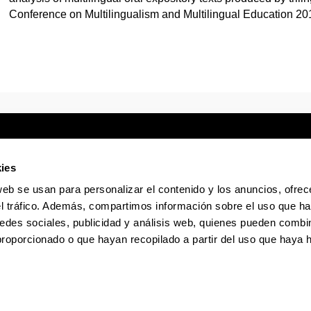
Conference on Multilingualism and Multilingual Education 201
ies
web se usan para personalizar el contenido y los anuncios, ofrec
Sede electrónica
Accesibilidad
Infor
el tráfico. Además, compartimos información sobre el uso que ha
edes sociales, publicidad y análisis web, quienes pueden combin
proporcionado o que hayan recopilado a partir del uso que haya
La EHU en Tiktok
La EHU en Bluesky
La EHU