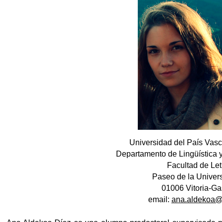
tar subpáginas
tar subpáginas
tar subpáginas
Universidad del País Va
Departamento de Lingüística 
Facultad de Let
Paseo de la Univers
01006 Vitoria-Ga
email:
ana.aldekoa@