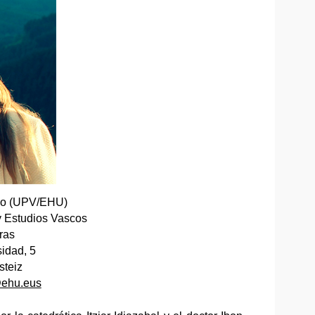
sco (UPV/EHU)
y Estudios Vascos
ras
idad, 5
steiz
ehu.eus