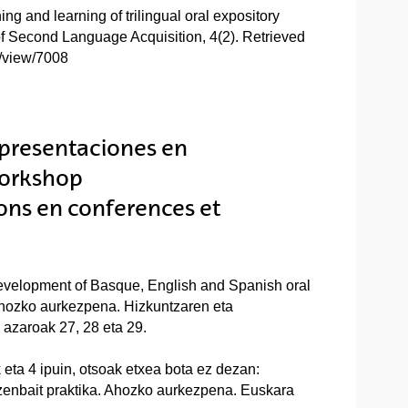
ng and learning of trilingual oral expository
of Second Language Acquisition, 4(2). Retrieved
e/view/7008
 presentaciones en
workshop
ons en conferences et
development of Basque, English and Spanish oral
 Ahozko aurkezpena. Hizkuntzaren eta
 azaroak 27, 28 eta 29.
 eta 4 ipuin, otsoak etxea bota ez dezan:
 zenbait praktika. Ahozko aurkezpena. Euskara