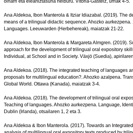
oinarri eta eleaniztasuna helburu. Vitoria-Gasteiz, urriak 4-5.
Ana Aldekoa, Ibon Manterola & Itziar Idiazabal. (2019). The d
means of a trilingual didactic sequence. Ahozko aurkezpena. 
Languages. Leeuwarden (Herbehereak), maiatzak 21-22.
Ana Aldekoa, Ibon Manterola & Margareta Almgren. (2019). Su
approach for the development of trilingual oral expository sk
Individual, at School and in Society. Växjö (Suedia), apirilare
Ana Aldekoa. (2018). The integrated teaching of languages an
proposals for multilingual education?. Ahozko azalpena. Tra
Global World. Ottawa (Kanada), maiatzak 3-4.
Ana Aldekoa. (2018). The development of trilingual oral exposi
Teaching of languages. Ahozko aurkezpena. Language, Identit
Dublin (Irlanda), otsailaren 1, 2 eta 3.
Ana Aldekoa & Ibon Manterola. (2017). Towards an Integrate
analysis of multilingual oral expository texts produced by tril