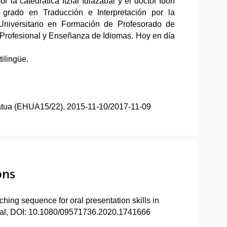
la catedrática Itziar Idiazabal y el doctor Ibon
grado en Traducción e Interpretación por la
niversitario en Formación de Profesorado de
 Profesional y Enseñanza de Idiomas. Hoy en día
tilingüe.
ratua (EHUA15/22). 2015-11-10/2017-11-09
ons
eaching sequence for oral presentation skills in
nal, DOI: 10.1080/09571736.2020.1741666