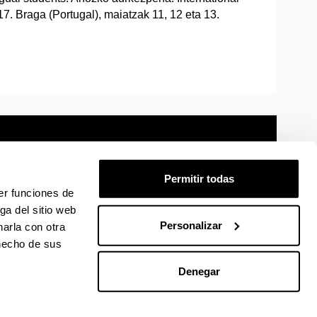
7. Braga (Portugal), maiatzak 11, 12 eta 13.
Permitir todas
er funciones de
mación legal
Mapa
Ayuda
Contacto
ga del sitio web
Personalizar
arla con otra
 hecho de sus
 en Facebook
La EHU en Linkedin
La EHU en Instagram
La EHU en Youtube
La EHU en Vimeo
La EHU en Flickr
Denegar