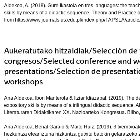
Aldekoa, A. (2018). Gure Ikastola en tres languages: the teachi
skills by means of a didactic sequence. Theory and Practice 
from https://www.journals.us.edu.pl/index.php/TAPSLA/articl
Aukeratutako hitzaldiak/Selección de
congresos/Selected conference and 
presentations/Selection de presentati
workshops
Ana Aldekoa, Ibon Manterola & Itziar Idiazabal. (2019). The 
expository skills by means of a trilingual didactic sequence.
Literaturaren Didaktikaren XX. Nazioarteko Kongresua. Bilbo,
Ana Aldekoa, Beñat Garaio & Maite Ruiz. (2019). 3 txerritxoak
hezkuntza eleaniztuna hizkuntza gutxitu batekin gelaratzeko