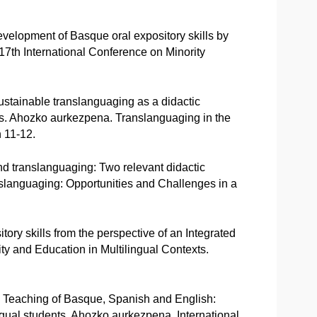
evelopment of Basque oral expository skills by
17th International Conference on Minority
stainable translanguaging as a didactic
ills. Ahozko aurkezpena. Translanguaging in the
n 11-12.
d translanguaging: Two relevant didactic
nslanguaging: Opportunities and Challenges in a
tory skills from the perspective of an Integrated
y and Education in Multilingual Contexts.
d Teaching of Basque, Spanish and English:
ingual students. Ahozko aurkezpena. International