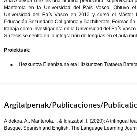
Ana Aldekoa Díez es una alumna predoctoral supervisada por 
Manterola en la Universidad del País Vasco. Obtuvo el 
Universidad del País Vasco en 2013 y cursó el Máster U
Educación Secundaria Obligatoria y Bachillerato, Formación
trabaja como investigadora en la Universidad del País Vasco.
Su tesis se centra en la integración de lenguas en el aula mul
Proiektuak:
Hezkuntza Eleaniztuna eta Hizkuntzen Trataera Bate
Argitalpenak/Publicaciones/Publicati
Aldekoa, A., Manterola, I. & Idiazabal, I. (2020): A trilingual t
Basque, Spanish and English, The Language Learning Jour