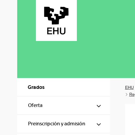
Saltar al contenido principal
Grados
EHU
Re
Mostrar/ocul
Oferta
Mostrar/ocul
Preinscripción y admisión