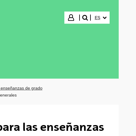
IDIOMA SELECCIO
Iniciar sesión
ES
buscar"
s enseñanzas de grado
enerales
para las enseñanzas