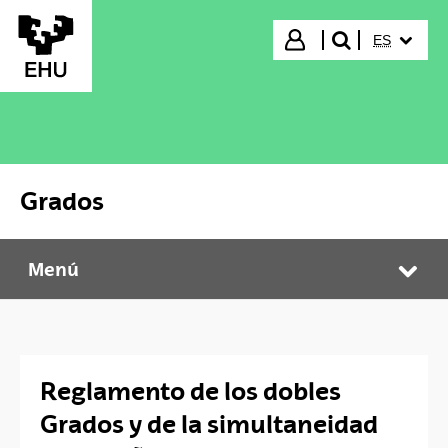
Saltar al contenido principal
IDIOMA S
Iniciar sesión
ES
buscar"
Grados
Menú
Grados
Abr
Reglamento de los dobles
Grados y de la simultaneidad