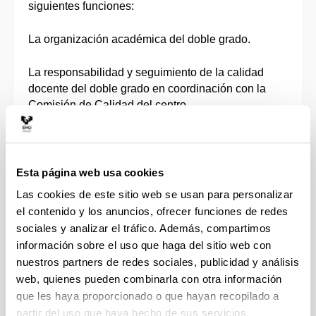
siguientes funciones:
La organización académica del doble grado.
La responsabilidad y seguimiento de la calidad
docente del doble grado en coordinación con la
Comisión de Calidad del centro.
2. La Comisión Académica del Doble Grado se
reunirá, al menos, una vez cada semestre,
convocada por su presidente/a. Así mismo, se
Esta página web usa cookies
podrá celebrar una reunión a solicitud de, al menos,
Las cookies de este sitio web se usan para personalizar
tres miembros de la Comisión Académica.
el contenido y los anuncios, ofrecer funciones de redes
sociales y analizar el tráfico. Además, compartimos
3. La Comisión Académica del Doble Grado
información sobre el uso que haga del sitio web con
intentará adoptar sus decisiones por unanimidad, y
nuestros partners de redes sociales, publicidad y análisis
si no fuera posible, la cuestión sería sometida a
web, quienes pueden combinarla con otra información
resolución del decano o decana, director o directora
que les haya proporcionado o que hayan recopilado a
del centro responsable del doble grado.
partir del uso que haya hecho de sus servicios.