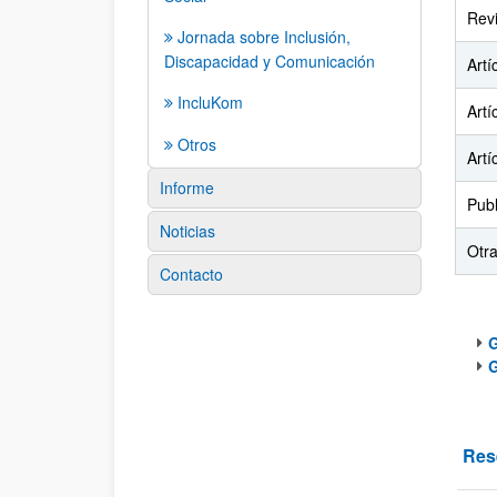
Rev
Jornada sobre Inclusión,
Discapacidad y Comunicación
Artí
IncluKom
Artí
Otros
Artí
Informe
Publ
Noticias
Otra
Contacto
G
G
Inv
Res