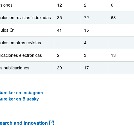
isiones
12
2
6
culos en revistas indexadas
35
72
68
culos Q1
41
15
culos en otras revistas
-
4
icaciones electrónicas
2
3
13
s publicaciones
39
17
ureiker en Instagram
ureiker en Bluesky
estigación
(Abre una nueva ventana)
earch and Innovation