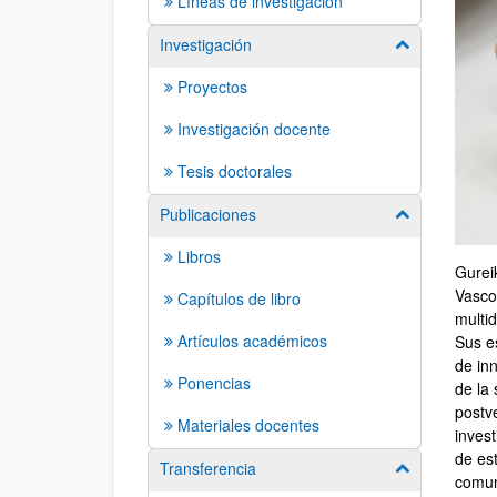
Líneas de investigación
Investigación
Mostrar/ocult
Proyectos
Investigación docente
Tesis doctorales
Publicaciones
Mostrar/ocult
Libros
Gurei
Vasco
Capítulos de libro
multid
Artículos académicos
Sus es
de in
Ponencias
de la 
postve
Materiales docentes
inves
de es
Transferencia
Mostrar/ocult
comun