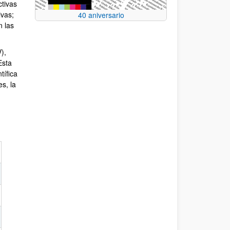
ctivas
ivas;
40 aniversario
n las
),
sta
tífica
es, la