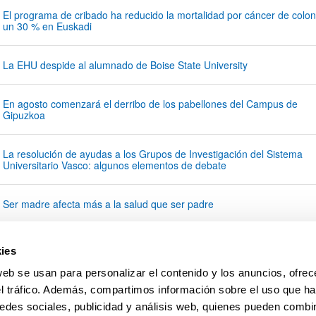
programa de cribado ha reducido la mortal
El programa de cribado ha reducido la mortalidad por cáncer de colon
un 30 % en Euskadi
EHU despide al alumnado de Boise State U
La EHU despide al alumnado de Boise State University
agosto comenzará el derribo de los pabel
En agosto comenzará el derribo de los pabellones del Campus de
Gipuzkoa
resolución de ayudas a los Grupos de Inve
La resolución de ayudas a los Grupos de Investigación del Sistema
Universitario Vasco: algunos elementos de debate
 madre afecta más a la salud que ser padr
Ser madre afecta más a la salud que ser padre
 ocupa la posición 358 en el Ranking Mun
EHU ocupa la posición 358 en el Ranking Mundial de Universidades
ies
de la NTU
web se usan para personalizar el contenido y los anuncios, ofrec
 e Iparragirre Eraikuntza lanak se alían pa
el tráfico. Además, compartimos información sobre el uso que ha
EHU e Iparragirre Eraikuntza lanak se alían para acelerar la
industrialización de la construcción
edes sociales, publicidad y análisis web, quienes pueden combin