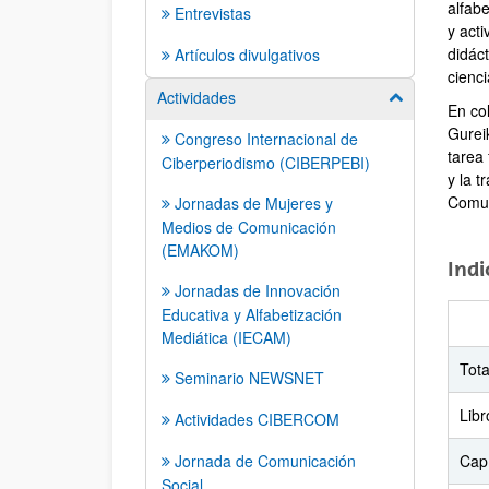
alfabe
Entrevistas
y acti
didác
Artículos divulgativos
cienci
Actividades
Mostrar/ocult
En co
Gurei
Congreso Internacional de
tarea 
Ciberperiodismo (CIBERPEBI)
y la t
Comun
Jornadas de Mujeres y
Medios de Comunicación
(EMAKOM)
Indi
Jornadas de Innovación
Educativa y Alfabetización
Mediática (IECAM)
Tota
Seminario NEWSNET
Libr
Actividades CIBERCOM
Jornada de Comunicación
Capí
Social