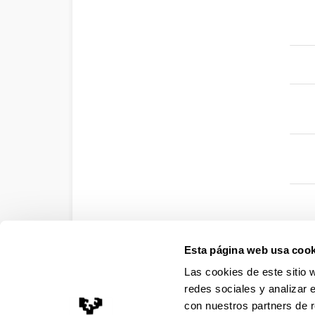
El 
La 
En 
La 
Ser
EHU
Esta página web usa cook
Las cookies de este sitio 
EHU
redes sociales y analizar 
con nuestros partners de r