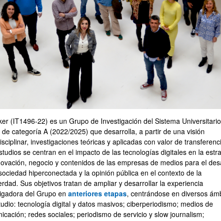
ar subpáginas
ar subpáginas
ker (IT1496-22) es un Grupo de Investigación del Sistema Universitario
 de categoría A (2022/2025) que desarrolla, a partir de una visión
isciplinar, investigaciones teóricas y aplicadas con valor de transferenc
tudios se centran en el impacto de las tecnologías digitales en la estr
novación, negocio y contenidos de las empresas de medios para el desa
sociedad hiperconectada y la opinión pública en el contexto de la
rdad. Sus objetivos tratan de ampliar y desarrollar la experiencia
tigadora del Grupo en
anteriores etapas
, centrándose en diversos ám
tudio: tecnología digital y datos masivos; ciberperiodismo; medios de
ar subpáginas
icación; redes sociales; periodismo de servicio y slow journalism;