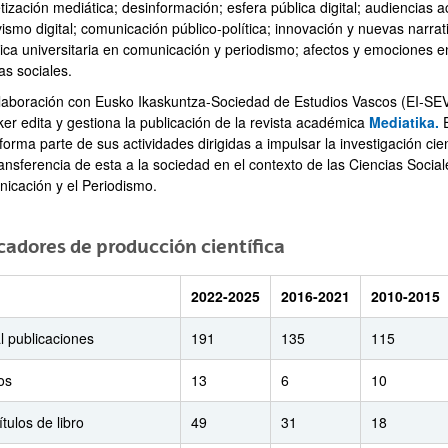
tización mediática; desinformación; esfera pública digital; audiencias a
vismo digital; comunicación público-política; innovación y nuevas narrat
tica universitaria en comunicación y periodismo; afectos y emociones e
as sociales.
ar subpáginas
laboración con Eusko Ikaskuntza-Sociedad de Estudios Vascos (EI-SEV
ker edita y gestiona la publicación de la revista académica
Mediatika.
E
forma parte de sus actividades dirigidas a impulsar la investigación cien
ransferencia de esta a la sociedad en el contexto de las Ciencias Social
icación y el Periodismo.
cadores de producción científica
2022-2025
2016-2021
2010-2015
l publicaciones
191
135
115
os
13
6
10
tulos de libro
49
31
18