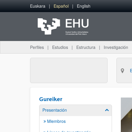
Saltar al contenido principal
Euskara
Español
English
Perfiles
Estudios
Estructura
Investigación
Gureiker
Presentación
Mostrar/ocult
Miembros