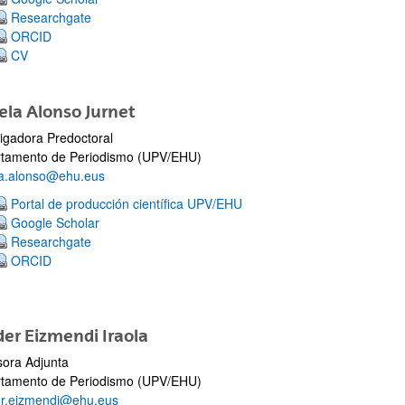
Researchgate
ORCID
CV
ar subpáginas
la Alonso Jurnet
tigadora Predoctoral
tamento de Periodismo (UPV/EHU)
a.alonso@ehu.eus
Portal de producción científica UPV/EHU
Google Scholar
Researchgate
ORCID
er Eizmendi Iraola
sora Adjunta
tamento de Periodismo (UPV/EHU)
r.eizmendi@ehu.eus