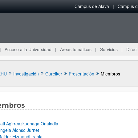
Campus de Álava
Campus de
Acceso a la Universidad
Áreas temáticas
Servicios
Direct
EHU
Investigación
Gureiker
Presentación
Miembros
embros
ar subpáginas
rati Agirreazkuenaga Onaindia
ngela Alonso Jurnet
aider Eizmendi Iraola