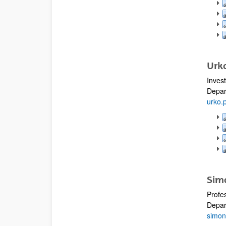
Urk
Inves
Depar
urko.
Sim
Profe
Depar
simo