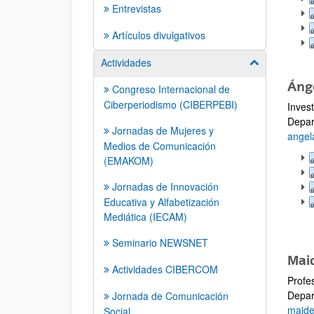
Entrevistas
Artículos divulgativos
Actividades
Mostrar/ocult
Ánge
Congreso Internacional de
Ciberperiodismo (CIBERPEBI)
Inves
Depar
Jornadas de Mujeres y
angel
Medios de Comunicación
(EMAKOM)
Jornadas de Innovación
Educativa y Alfabetización
Mediática (IECAM)
Seminario NEWSNET
Maid
Actividades CIBERCOM
Profe
Depar
Jornada de Comunicación
maide
Social