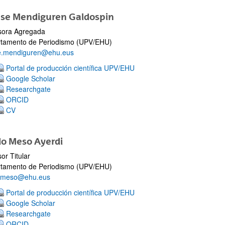
ese Mendiguren Galdospin
sora Agregada
tamento de Periodismo (UPV/EHU)
e.mendiguren@ehu.eus
Portal de producción científica UPV/EHU
Google Scholar
Researchgate
ORCID
CV
do Meso Ayerdi
or Titular
tamento de Periodismo (UPV/EHU)
o.meso@ehu.eus
Portal de producción científica UPV/EHU
Google Scholar
Researchgate
ORCID