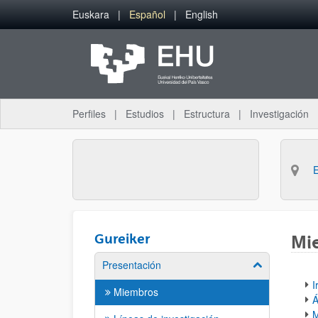
Saltar al contenido principal
Euskara
Español
English
Perfiles
Estudios
Estructura
Investigación
Gureiker
Mi
Presentación
Mostrar/ocult
I
Miembros
Á
M