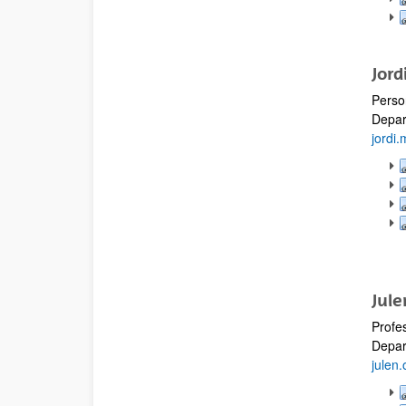
Jord
Perso
Depar
jordi
Jule
Profe
Depar
julen