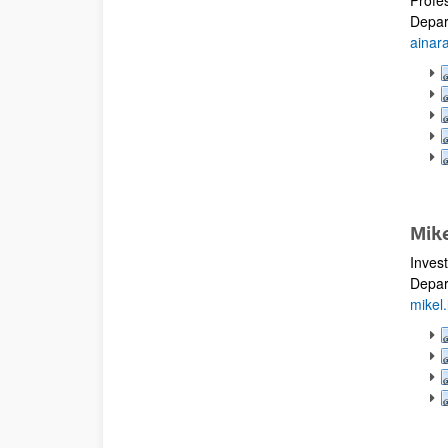
Profes
Depar
ainar
Mike
Inves
Depar
mikel