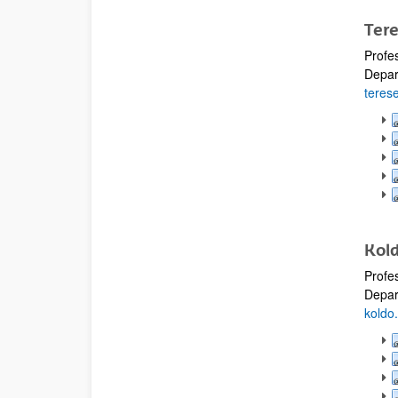
Ter
Profe
Depar
teres
Kol
Profes
Depar
kold