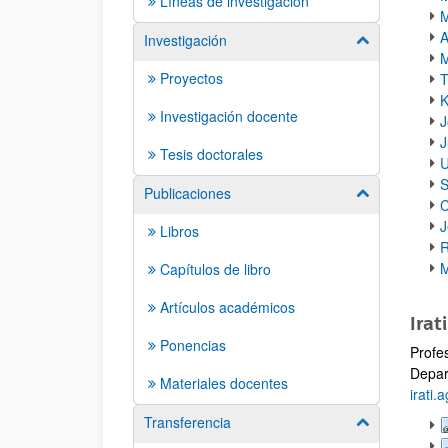
Líneas de investigación
M
A
Investigación
Mostrar/ocult
M
Proyectos
T
K
Investigación docente
J
J
Tesis doctorales
U
S
Publicaciones
Mostrar/ocult
C
J
Libros
R
M
Capítulos de libro
Artículos académicos
Irat
Ponencias
Profe
Depar
Materiales docentes
irati
Transferencia
Mostrar/ocult