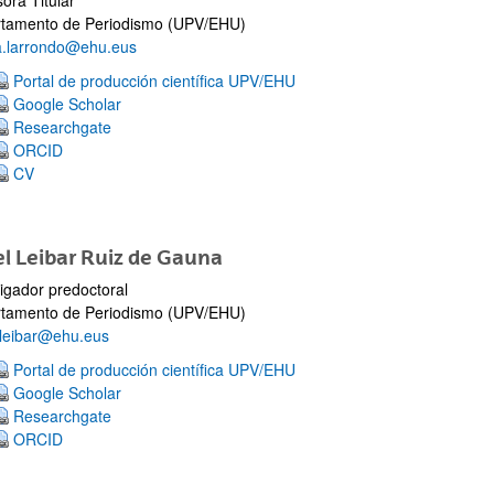
ora Titular
tamento de Periodismo (UPV/EHU)
a.larrondo@ehu.eus
Portal de producción científica UPV/EHU
Google Scholar
Researchgate
ORCID
CV
l Leibar Ruiz de Gauna
tigador predoctoral
tamento de Periodismo (UPV/EHU)
.leibar@ehu.eus
Portal de producción científica UPV/EHU
Google Scholar
Researchgate
ORCID