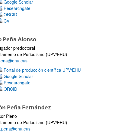
Google Scholar
Researchgate
ORCID
CV
o Peña Alonso
tigador predoctoral
tamento de Periodismo (UPV/EHU)
pena@ehu.eus
Portal de producción científica UPV/EHU
Google Scholar
Researchgate
ORCID
ón Peña Fernández
sor Pleno
tamento de Periodismo (UPV/EHU)
n.pena@ehu.eus