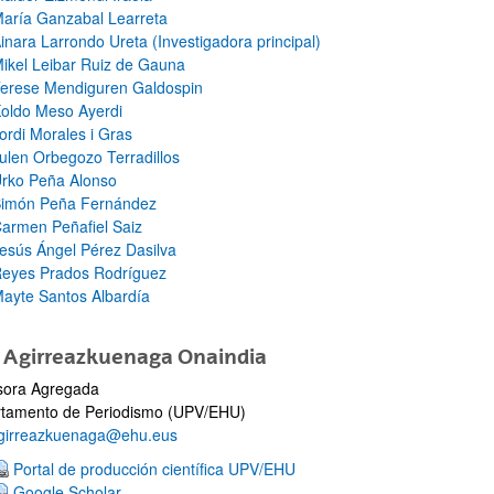
aría Ganzabal Learreta
inara Larrondo Ureta (Investigadora principal)
ar subpáginas
ikel Leibar Ruiz de Gauna
erese Mendiguren Galdospin
oldo Meso Ayerdi
ordi Morales i Gras
ulen Orbegozo Terradillos
rko Peña Alonso
imón Peña Fernández
ar subpáginas
armen Peñafiel Saiz
esús Ángel Pérez Dasilva
eyes Prados Rodríguez
ayte Santos Albardía
i Agirreazkuenaga Onaindia
sora Agregada
tamento de Periodismo (UPV/EHU)
.agirreazkuenaga@ehu.eus
ar subpáginas
Portal de producción científica UPV/EHU
Google Scholar