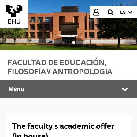
Saltar al contenido principal
IDIOMA
Iniciar sesión
ES
buscar"
FACULTAD DE EDUCACIÓN,
FILOSOFÍA Y ANTROPOLOGÍA
Menú
HEFA Faculty
Abr
The faculty´s academic offer
(in house)