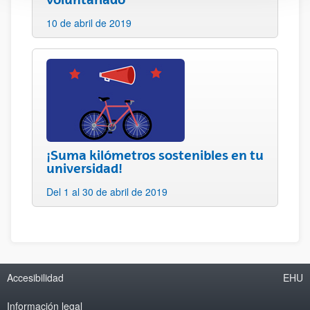
10 de abril de 2019
¡Suma kilómetros sostenibles en tu
universidad!
Del 1 al 30 de abril de 2019
Accesibilidad
EHU
Información legal