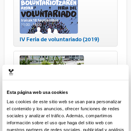
IV Feria de voluntariado (2019)
Esta página web usa cookies
La huella ambiental y social de la
UPV/EHU: ¿Cómo reducir nuestro
Las cookies de este sitio web se usan para personalizar
impacto?
el contenido y los anuncios, ofrecer funciones de redes
sociales y analizar el tráfico. Además, compartimos
9 de octubre de 2019
información sobre el uso que haga del sitio web con
Bizkaia Aretoa (Bilbao)
nuestros partners de redes sociales, publicidad y análisis