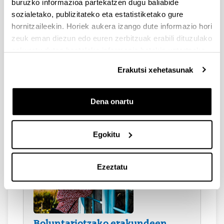
buruzko informazioa partekatzen dugu baliabide
sozialetako, publizitateko eta estatistiketako gure
hornitzaileekin. Horiek aukera izango dute informazio hori
zeuk eman diezun edo euren zerbitzuak erabili dituzulako
eskuratu duten bestelako informazio batekin uztartzeko.
Erakutsi xehetasunak
Campus Bizia Lab Jardunaldiak
Dena onartu
2019ko ekainak 12
2018ko ekainak 14 eta 15
Egokitu
Ezeztatu
Boluntariotzako erakundeen