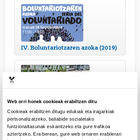
IV. Boluntariotzaren azoka (2019)
Web orri honek cookieak erabiltzen ditu
UPV/EHUko ingurumen-aztarna
Cookieak erabiltzen ditugu edukiak eta iragarkiak
eta aztarna soziala: nola murriztu
pertsonalizatzeko, baliabide sozialetako
gure inpaktua?
funtzionaltasunak eskaintzeko eta gure trafikoa
2019ko urriak 9
aztertzeko. Era berean, gure web orriaren erabilerari
Bizkaia Aretoa (Bilbo)