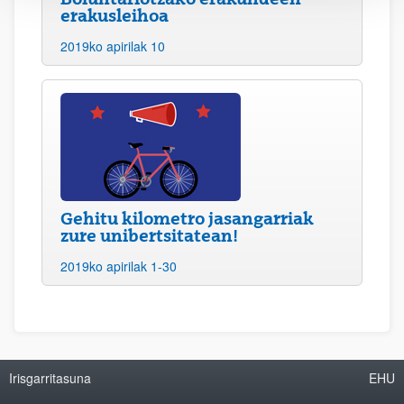
erakusleihoa
2019ko apirilak 10
Gehitu kilometro jasangarriak
zure unibertsitatean!
2019ko apirilak 1-30
Irisgarritasuna
EHU